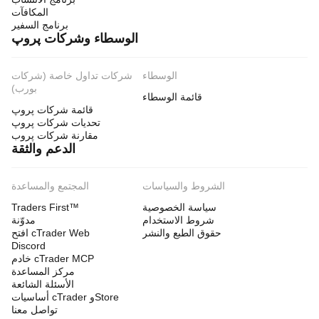
المكافآت
برنامج السفير
الوسطاء وشركات پروپ
الوسطاء
شركات تداول خاصة (شركات
بورب)
قائمة الوسطاء
قائمة شركات پروپ
تحديات شركات پروپ
مقارنة شركات پروب
الدعم والثقة
الشروط والسياسات
المجتمع والمساعدة
سياسة الخصوصية
Traders First™
شروط الاستخدام
مدوّنة
حقوق الطبع والنشر
افتح cTrader Web
Discord
خادم cTrader MCP
مركز المساعدة
الأسئلة الشائعة
أساسيات cTrader وStore
تواصل معنا