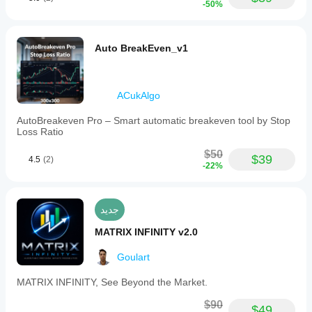
-50%
Auto BreakEven_v1
ACukAlgo
AutoBreakeven Pro – Smart automatic breakeven tool by Stop
Loss Ratio
$50
$39
4.5
(2)
-22%
جديد
MATRIX INFINITY v2.0
Goulart
MATRIX INFINITY, See Beyond the Market.
$90
$49