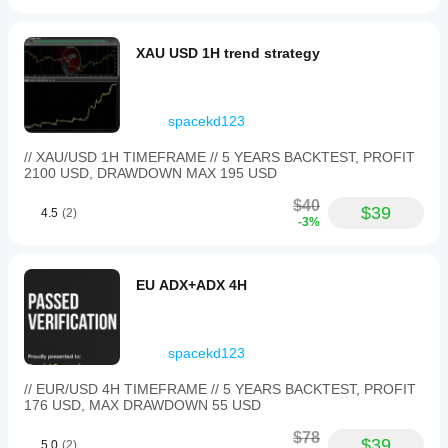
XAU USD 1H trend strategy
spacekd123
// XAU/USD 1H TIMEFRAME // 5 YEARS BACKTEST, PROFIT
2100 USD, DRAWDOWN MAX 195 USD
$40
$39
4.5
(2)
-3%
EU ADX+ADX 4H
spacekd123
// EUR/USD 4H TIMEFRAME // 5 YEARS BACKTEST, PROFIT
176 USD, MAX DRAWDOWN 55 USD
$78
$39
5.0
(2)