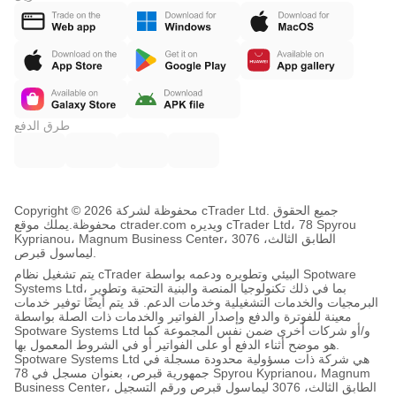
طرق الدفع
Copyright © محفوظة لشركة 2026 cTrader Ltd. جميع الحقوق
محفوظة.
يملك موقع ctrader.com ويديره cTrader Ltd، 78 Spyrou
Kyprianou، Magnum Business Center، الطابق الثالث، 3076
ليماسول قبرص.
يتم تشغيل نظام cTrader البيئي وتطويره ودعمه بواسطة Spotware
Systems Ltd، بما في ذلك تكنولوجيا المنصة والبنية التحتية وتطوير
البرمجيات والخدمات التشغيلية وخدمات الدعم. قد يتم أيضًا توفير خدمات
معينة للفوترة والدفع وإصدار الفواتير والخدمات ذات الصلة بواسطة
Spotware Systems Ltd و/أو شركات أخرى ضمن نفس المجموعة كما
هو موضح أثناء الدفع أو على الفواتير أو في الشروط المعمول بها.
Spotware Systems Ltd هي شركة ذات مسؤولية محدودة مسجلة في
جمهورية قبرص، بعنوان مسجل في 78 Spyrou Kyprianou، Magnum
Business Center، الطابق الثالث، 3076 ليماسول قبرص ورقم التسجيل