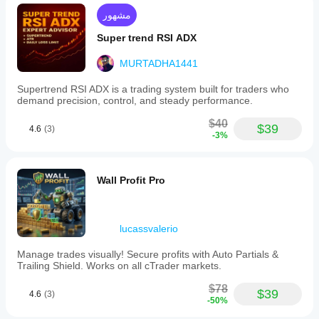
مشهور
Super trend RSI ADX
MURTADHA1441
Supertrend RSI ADX is a trading system built for traders who
demand precision, control, and steady performance.
$40
$39
4.6
(3)
-3%
Wall Profit Pro
lucassvalerio
Manage trades visually! Secure profits with Auto Partials &
Trailing Shield. Works on all cTrader markets.
$78
$39
4.6
(3)
-50%