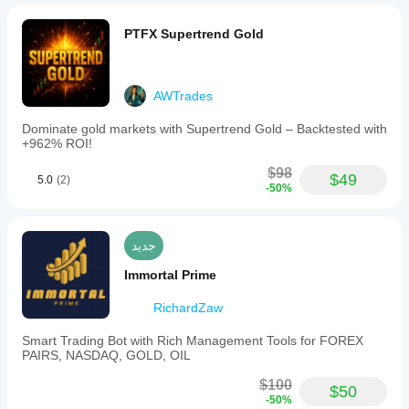
PTFX Supertrend Gold
AWTrades
Dominate gold markets with Supertrend Gold – Backtested with
+962% ROI!
$98
$49
5.0
(2)
-50%
جديد
Immortal Prime
RichardZaw
Smart Trading Bot with Rich Management Tools for FOREX
PAIRS, NASDAQ, GOLD, OIL
$100
$50
-50%