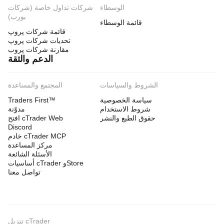
الوسطاء
شركات تداول خاصة (شركات
بورب)
قائمة الوسطاء
قائمة شركات پروپ
تحديات شركات پروپ
مقارنة شركات پروب
الدعم والثقة
الشروط والسياسات
المجتمع والمساعدة
سياسة الخصوصية
Traders First™
شروط الاستخدام
مدوّنة
حقوق الطبع والنشر
افتح cTrader Web
Discord
خادم cTrader MCP
مركز المساعدة
الأسئلة الشائعة
أساسيات cTrader وStore
تواصل معنا
تنزيل cTrader