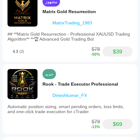
continuous
مشهور
operation,
ideally
Matrix Gold Resurrection
on
a
MatrixTrading_1983
VPS.
The
## **Matrix Gold Resurrection - Professional XAUUSD Trading
bot
Algorithm** **🏆 Advanced Gold Trading Bot
emphasizes
automated,
$78
hands-
$39
4.3
(3)
-50%
free
trading
with
multiple
جديد
safety
layers
Rook - Trade Executor Professional
and
profit
Dineshkumar_FX
optimization
through
grid
Automatic position sizing, smart pending orders, loss limits,
trading.
and one-click trade execution for cTrader.
ملف تعريف التداول
$79
$69
-13%