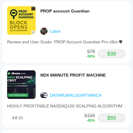
PROP account Guardian
Labot
Review and User Guide: PROP Account Guardian Pro cBot 🛡️
$78
$39
-50%
NDX 6MINUTE PROFIT MACHINE
DATARUMALGORITHMICA
HIGHLY PROFITABLE NASDAQ100 SCALPING ALGORITHM
$100
$55
4.0
(2)
-45%