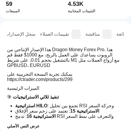
59
4.53K
التثبيتات المجانية
المبيعات
الشائعة
مناقشة
تقييمات العملاء
سجل الإصدارات
هذا الإصدار الإنتاجي من Dragon Money Forex Pro. هذا 
الروبوت يساعدك على العمل بالربح، مع 1000$ فقط قم 
بالتشغيل بحجم 0.01، على شريط M1 مع أزواج العملات مثل 
GPBUSD، EURUSD
يمكنك تجربة النسخة التجريبية على 
https://ctrader.com/products/299
الميزات الرئيسية
تنفيذ ثلاثي الاستراتيجيات
🎯 
: تجمع بين تحليل RSI وحركة السعر
استراتيجية HILO
الاستراتيجية 15
: تعتمد على زخم سعر الإغلاق
: تدمج RSI والتعرف على نمط السعر
الاستراتيجية 16
إدارة أموال ذكية
💰 
عرض النص الأصلي