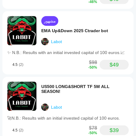
-46%
مشهور
EMA Up&Down 2025 Ctrader bot
Labot
✨ N.B.: Results with an initial invested capital of 100 euros.📈
$98
$49
4.5
(2)
-50%
US500 LONG&SHORT TF 5M ALL
SEASON!
Labot
🚀N.B.: Results with an initial invested capital of 100 euros.
$78
$39
4.5
(2)
-50%