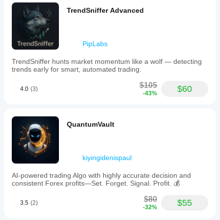
TrendSniffer Advanced
PipLabs
TrendSniffer hunts market momentum like a wolf — detecting
trends early for smart, automated trading.
$105
$60
4.0
(3)
-43%
QuantumVault
kiyingidenispaul
AI-powered trading Algo with highly accurate decision and
consistent Forex profits—Set. Forget. Signal. Profit. 💰
$80
$55
3.5
(2)
-32%