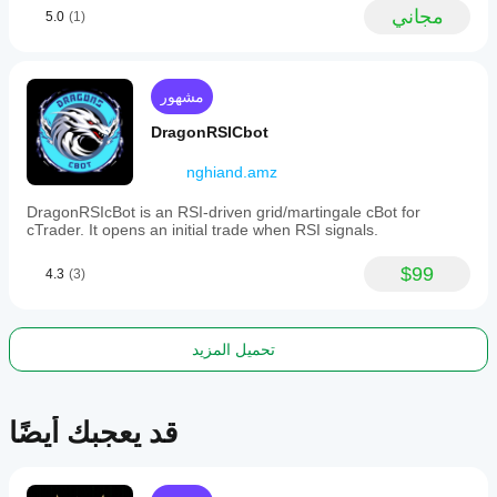
for
مجاني
5.0
(1)
volatile
and
ranging
market
conditions.
مشهور
Recommended
for
DragonRSICbot
accounts
starting
nghiand.amz
at
$10,000
DragonRSIcBot is an RSI-driven grid/martingale cBot for
with
cTrader. It opens an initial trade when RSI signals.
optimal
performance
at
$99
4.3
(3)
$50,000
or
higher,
it
تحميل المزيد
requires
low
spread
conditions
قد يعجبك أيضًا
(under
2
pips)
and