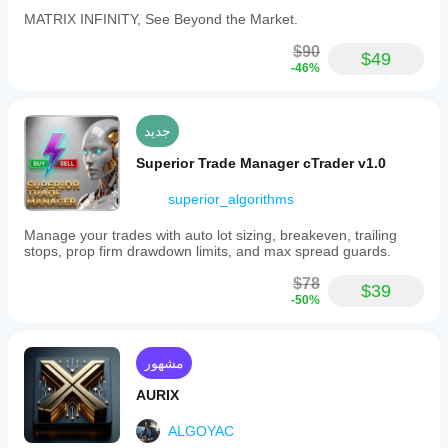
MATRIX INFINITY, See Beyond the Market.
$90
$49
-46%
جديد
Superior Trade Manager cTrader v1.0
superior_algorithms
Manage your trades with auto lot sizing, breakeven, trailing
stops, prop firm drawdown limits, and max spread guards.
$78
$39
-50%
مشهور
AURIX
ALGOYAC