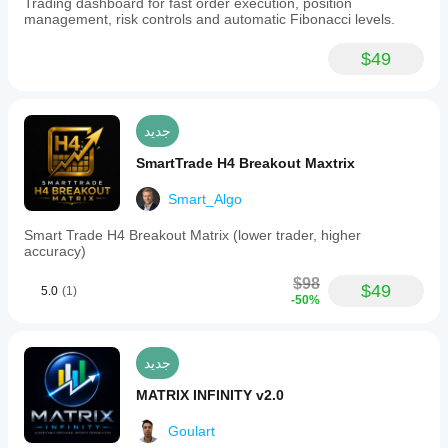
Trading dashboard for fast order execution, position
management, risk controls and automatic Fibonacci levels.
$49
جديد
SmartTrade H4 Breakout Maxtrix
Smart_Algo
Smart Trade H4 Breakout Matrix (lower trader, higher
accuracy)
$98
$49
5.0
(1)
-50%
جديد
MATRIX INFINITY v2.0
Goulart