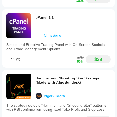
-44%
في
الاستخدام
الفعلي.
cPanel 1.1
ChrisSpire
Simple and Effective Trading Panel with On-Screen Statistics
and Trade Management Options.
$78
$39
4.5
(2)
-50%
Hammer and Shooting Star Strategy
(Made with AlgoBuilderX)
AlgoBuilderX
The strategy detects "Hammer" and "Shooting Star" patterns
with RSI confirmation, using fixed Take Profit and Stop Loss.