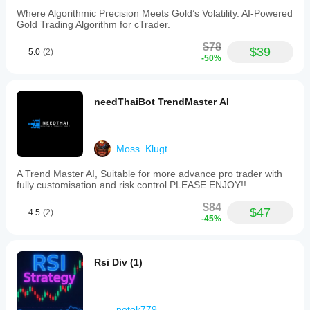
Where Algorithmic Precision Meets Gold’s Volatility. AI-Powered
Gold Trading Algorithm for cTrader.
$78
$39
5.0
(2)
-50%
needThaiBot TrendMaster AI
Moss_Klugt
A Trend Master AI, Suitable for more advance pro trader with
fully customisation and risk control PLEASE ENJOY!!
$84
$47
4.5
(2)
-45%
Rsi Div (1)
notok779