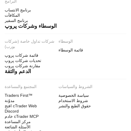
البرامج
برنامج الانتساب
المكافآت
برنامج السفير
الوسطاء وشركات پروپ
الوسطاء
شركات تداول خاصة (شركات
بورب)
قائمة الوسطاء
قائمة شركات پروپ
تحديات شركات پروپ
مقارنة شركات پروب
الدعم والثقة
الشروط والسياسات
المجتمع والمساعدة
سياسة الخصوصية
Traders First™
شروط الاستخدام
مدوّنة
حقوق الطبع والنشر
افتح cTrader Web
Discord
خادم cTrader MCP
مركز المساعدة
الأسئلة الشائعة