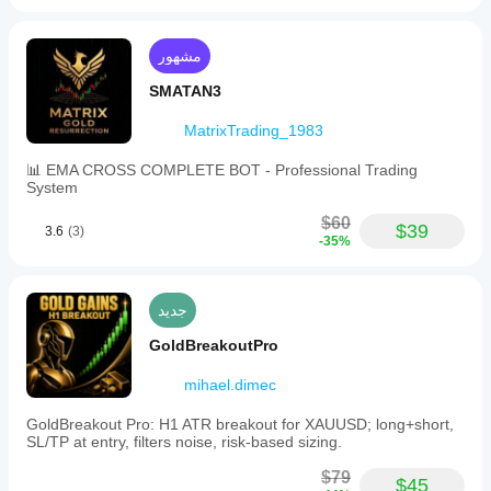
هل
تشغيل
كبير.
Windows
سيُظهر
cBot
وMac.
cBot
بمعلماته
مشهور
الافتراضية
نفس
SMATAN3
أو
الأداء
استخدام
على
MatrixTrading_1983
ملف
كل
التحسين
حساب؟
📊 EMA CROSS COMPLETE BOT - Professional Trading
المقدم.
قد يختلف
System
الأداء
$60
اعتمادًا
$39
3.6
(3)
-35%
على
ظروف
الوسيط
والفروقات
جديد
وجودة
GoldBreakoutPro
التنفيذ.
يساعدك
mihael.dimec
اختبار
البوت في
بيئتك
GoldBreakout Pro: H1 ATR breakout for XAUUSD; long+short,
SL/TP at entry, filters noise, risk-based sizing.
الخاصة
على فهم
$79
$45
كيفية أدائه