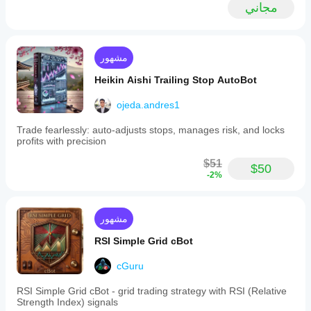
مجاني
مشهور
Heikin Aishi Trailing Stop AutoBot
ojeda.andres1
Trade fearlessly: auto-adjusts stops, manages risk, and locks
profits with precision
$51
$50
-2%
مشهور
RSI Simple Grid cBot
cGuru
RSI Simple Grid cBot - grid trading strategy with RSI (Relative
Strength Index) signals