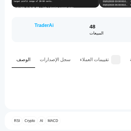
TraderAi
48
المبيعات
تقييمات العملاء
سجل الإصدارات
الوصف
0.0
ملف تعريف التداول
كيف
أبدأ
MACD
AI
Crypto
تشغيل
RSI
cBot؟