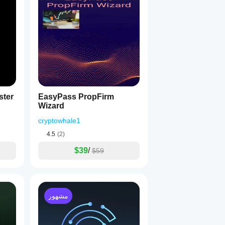
ster
EasyPass PropFirm
Wizard
cryptowhale1
4.5
(2)
$39
/
$59
مشهور