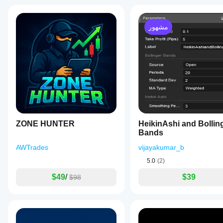
مشهور
ZONE HUNTER
HeikinAshi and Bollin
Bands
AWTrades
vijayakumar_b
5.0
(2)
$49
/
$39
$98