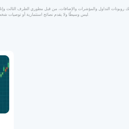
المعلوماتي والفني فقط. cTrader Store ليس وسيطًا ولا يقدم نصائح استثمارية أو توصيات شخصية أو أي ضمان للأداء المستقبلي.
1