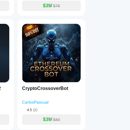
$39
/
$78
2
CryptoCrossoverBot
CarlosPascual
4.5
(2)
$39
/
$40