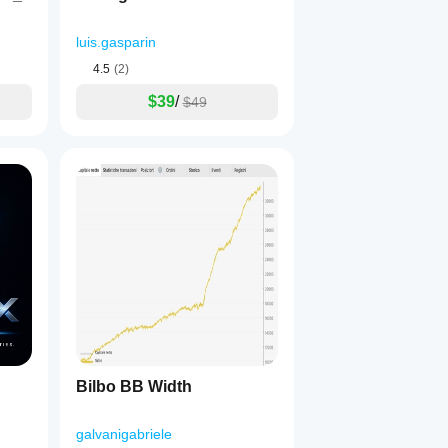
luis.gasparin
4.5
(2)
$39
/
$49
Bilbo BB Width
galvanigabriele