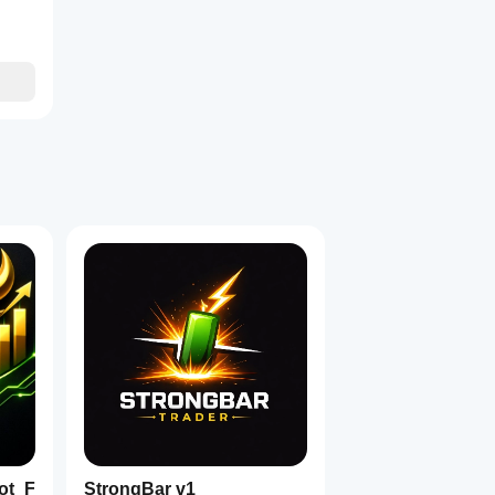
ot_F
StrongBar v1