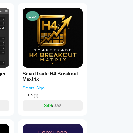
جديد
ger
SmartTrade H4 Breakout
Maxtrix
Smart_Algo
5.0
(1)
$49
/
$98