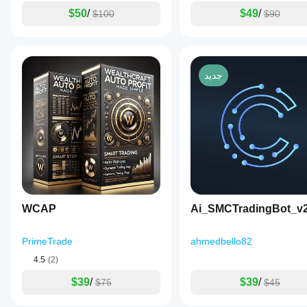
$50
/
$49
/
$100
$90
جديد
WCAP
Ai_SMCTradingBot_v
PrimeTrade
ahmedbello82
4.5
(2)
$39
/
$39
/
$75
$45