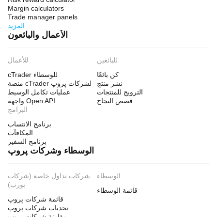
Margin calculators
Trade manager panels
المزيد
الأعمال والبائعون
للبائعين
للأعمال
كن بائعًا
cTrader للوسطاء
نشر منتج
منصة cTrader لشركات پروپ
الترويج للمنتجات
عمليات تكامل الوسيط
قصص النجاح
واجهة Open API
البرامج
برنامج الانتساب
المكافآت
برنامج السفير
الوسطاء وشركات پروپ
الوسطاء
شركات تداول خاصة (شركات
بورب)
قائمة الوسطاء
قائمة شركات پروپ
تحديات شركات پروپ
مقارنة شركات پروب