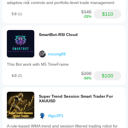
هل
adaptive risk controls and portfolio-level trade management.
تشغيل
كبير.
Windows
سيُظهر
cBot
وMac.
$145
cBot
$110
بمعلماته
5.0
(1)
-25%
الافتراضية
نفس
أو
الأداء
استخدام
على
SmartBot-RSI Cloud
ملف
كل
التحسين
حساب؟
المقدم.
قد يختلف
nvcong89
الأداء
اعتمادًا
على
This Bot work with M5 TimeFrame.
ظروف
$200
الوسيط
$100
4.0
(2)
-50%
والفروقات
وجودة
التنفيذ.
يساعدك
Super Trend Session Smart Trader For
اختبار
XAUUSD
البوت في
بيئتك
AlgoXP1
الخاصة
على فهم
كيفية أدائه
A rule-based WMA trend and session-filtered trading robot for