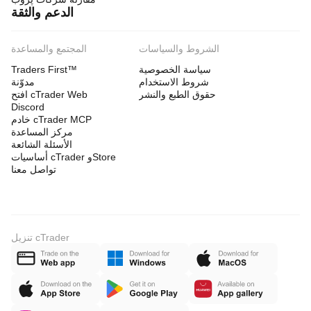
الدعم والثقة
الشروط والسياسات
المجتمع والمساعدة
سياسة الخصوصية
Traders First™
شروط الاستخدام
مدوّنة
حقوق الطبع والنشر
افتح cTrader Web
Discord
خادم cTrader MCP
مركز المساعدة
الأسئلة الشائعة
أساسيات cTrader وStore
تواصل معنا
تنزيل cTrader