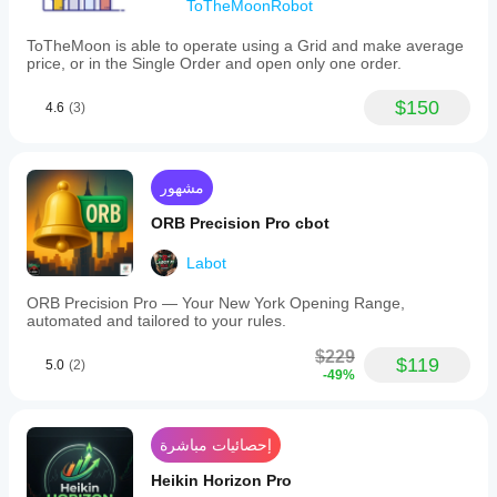
ToTheMoonRobot
ToTheMoon is able to operate using a Grid and make average
price, or in the Single Order and open only one order.
$150
4.6
(3)
مشهور
ORB Precision Pro cbot
Labot
ORB Precision Pro — Your New York Opening Range,
automated and tailored to your rules.
$229
$119
5.0
(2)
-49%
إحصائيات مباشرة
Heikin Horizon Pro