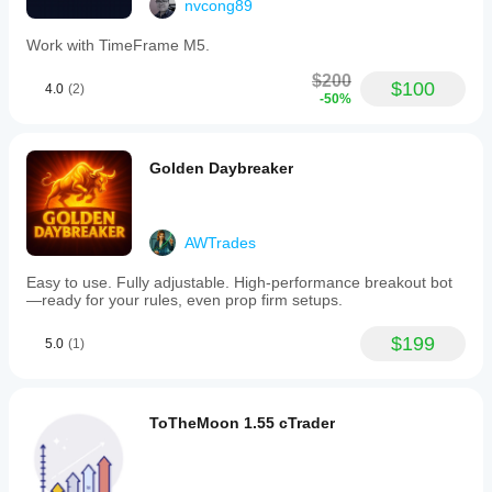
nvcong89
Work with TimeFrame M5.
$200
$100
4.0
(2)
-50%
Golden Daybreaker
AWTrades
Easy to use. Fully adjustable. High-performance breakout bot
—ready for your rules, even prop firm setups.
$199
5.0
(1)
ToTheMoon 1.55 cTrader