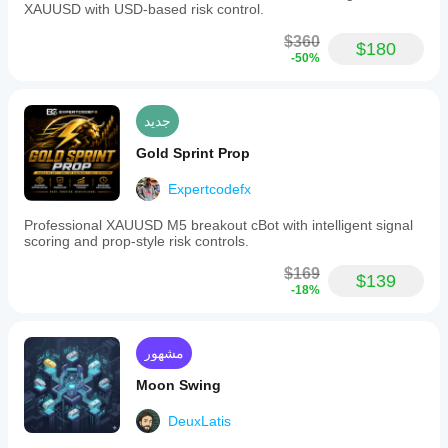
XAUUSD with USD-based risk control.
في
الاستخدام
$360
$180
الفعلي.
-50%
جديد
Gold Sprint Prop
Expertcodefx
Professional XAUUSD M5 breakout cBot with intelligent signal
scoring and prop-style risk controls.
$169
$139
-18%
مشهور
Moon Swing
DeuxLatis