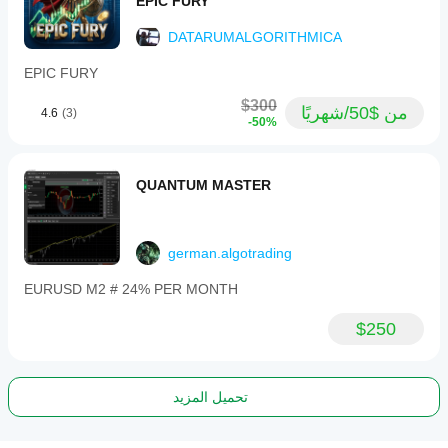
EPIC FURY
DATARUMALGORITHMICA
EPIC FURY
$300
من $50/شهريًا
4.6
(3)
-50%
QUANTUM MASTER
german.algotrading
EURUSD M2 # 24% PER MONTH
$250
تحميل المزيد