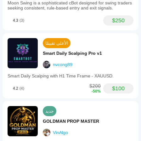
Moon Swing is a sophisticated cBot designed for swing traders
seeking consistent, rule-based entry and exit signals.
$250
4.3
(3)
الأعلى تقييمًا
Smart Daily Scalping Pro v1
nvcong89
Smart Daily Scalping with H1 Time Frame - XAUUSD.
$200
$100
4.2
(4)
-50%
جديد
GOLDMAN PROP MASTER
VinAlgo