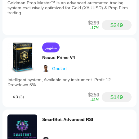
Goldman Prop Master™ is an advanced automated trading
system exclusively optimized for Gold (XAUUSD) & Prop Firm
trading
$299
$249
-17%
مشهور
Nexus Prime V4
Goulart
Intelligent system, Available any instrument. Profit 12.
Drawdown 5%
$250
$149
4.3
(3)
-41%
SmartBot-Advanced RSI