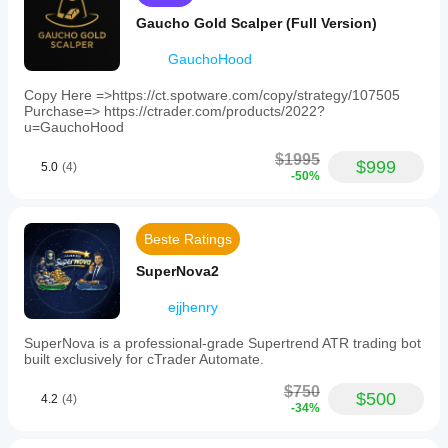
Gaucho Gold Scalper (Full Version)
GauchoHood
Copy Here =>https://ct.spotware.com/copy/strategy/107505
Purchase=> https://ctrader.com/products/2022?
u=GauchoHood
$1995
$999
5.0
(4)
-50%
Beste Ratings
SuperNova2
ejjhenry
SuperNova is a professional-grade Supertrend ATR trading bot
built exclusively for cTrader Automate.
$750
$500
4.2
(4)
-34%