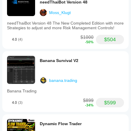
needThaiBot Version 48
Moss_Klugt
needThaiBot Version 48 The New Completed Edition with more
Strategies to adjust and more Risk Management Controls!
$1000
$504
4.0
(4)
-50%
Banana Survival V2
banana.trading
Banana Trading
$899
$599
4.0
(3)
-34%
Dynamic Flow Trader