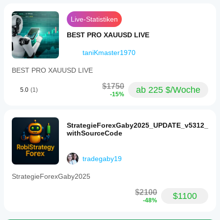
Live-Statistiken
BEST PRO XAUUSD LIVE
taniKmaster1970
BEST PRO XAUUSD LIVE
$1750
ab 225 $/Woche
5.0
(1)
-15%
StrategieForexGaby2025_UPDATE_v5312_
withSourceCode
tradegaby19
StrategieForexGaby2025
$2100
$1100
-48%