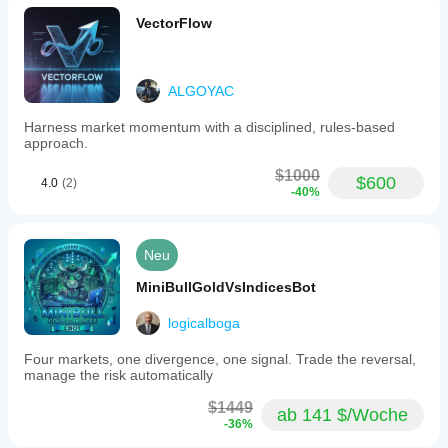
VectorFlow
ALGOYAC
Harness market momentum with a disciplined, rules-based
approach.
$1000
$600
4.0
(2)
-40%
Neu
MiniBullGoldVsIndicesBot
logicalboga
Four markets, one divergence, one signal. Trade the reversal,
manage the risk automatically
$1449
ab 141 $/Woche
-36%