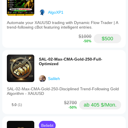
AlgoXP1
Automate your XAUUSD trading with Dynamic Flow Trader | A
trend-following cBot featuring intelligent entries.
$1000
$500
-50%
SAL-02-Max-CMA-Gold-250-Full-
Optimized
Salileh
SAL-02-Max-CMA-Gold-250-Disciplined Trend-Following Gold
Algorithm - XAUUSD
$2700
ab 405 $/Mon.
5.0
(1)
-50%
Beliebt