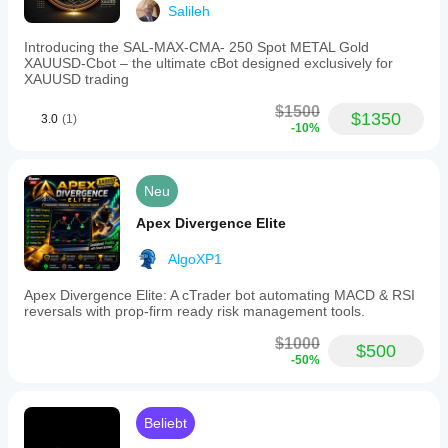
Salileh
Spreads und
Ausführungsqualität
Introducing the SAL-MAX-CMA- 250 Spot METAL Gold
variieren. Das
XAUUSD-Cbot – the ultimate cBot designed exclusively for
Testen des Bots in
XAUUSD trading
Ihrer eigenen
Umgebung hilft
$1500
$1350
3.0
(1)
Ihnen zu verstehen,
-10%
welche
Performance er im
realen Betrieb
Neu
erzielt.
Apex Divergence Elite
AlgoXP1
Apex Divergence Elite: A cTrader bot automating MACD & RSI
reversals with prop-firm ready risk management tools.
$1000
$500
-50%
Beliebt