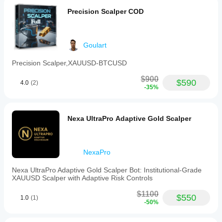
Precision Scalper COD
Goulart
Precision Scalper,XAUUSD-BTCUSD
$900
$590
4.0
(2)
-35%
Nexa UltraPro Adaptive Gold Scalper
NexaPro
Nexa UltraPro Adaptive Gold Scalper Bot: Institutional-Grade
XAUUSD Scalper with Adaptive Risk Controls
$1100
$550
1.0
(1)
-50%