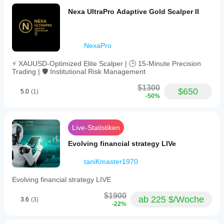
Nexa UltraPro Adaptive Gold Scalper II
NexaPro
⚡ XAUUSD-Optimized Elite Scalper | 🕒 15-Minute Precision
Trading | 🛡️ Institutional Risk Management
$1300
$650
5.0
(1)
-50%
Live-Statistiken
Evolving financial strategy LIVe
taniKmaster1970
Evolving financial strategy LIVE
$1900
ab 225 $/Woche
3.6
(3)
-22%