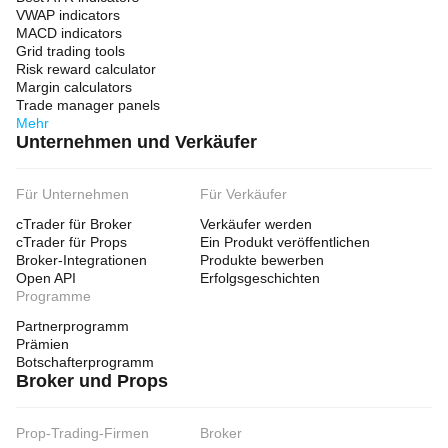
VWAP indicators
MACD indicators
Grid trading tools
Risk reward calculator
Margin calculators
Trade manager panels
Mehr
Unternehmen und Verkäufer
Für Unternehmen
Für Verkäufer
cTrader für Broker
Verkäufer werden
cTrader für Props
Ein Produkt veröffentlichen
Broker-Integrationen
Produkte bewerben
Open API
Erfolgsgeschichten
Programme
Partnerprogramm
Prämien
Botschafterprogramm
Broker und Props
Prop-Trading-Firmen
Broker