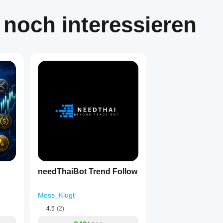
formance.
 noch interessieren
1
needThaiBot Trend Follow
Moss_Klugt
4.5
(2)