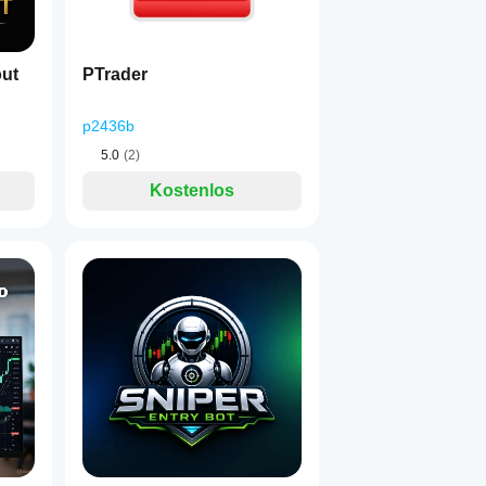
ut
PTrader
p2436b
5.0
(2)
Kostenlos