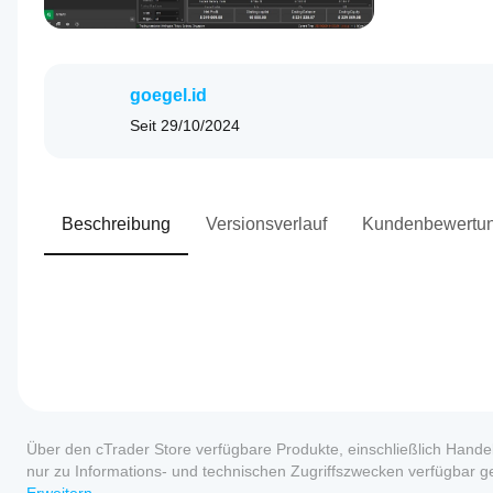
goegel.id
Seit
29/10/2024
Beschreibung
Versionsverlauf
Kundenbewertu
0.0
Handelsprofil
Wie
starte
Über den cTrader Store verfügbare Produkte, einschließlich Handel
ich
nur zu Informations- und technischen Zugriffszwecken verfügbar ge
einen