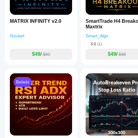
MATRIX INFINITY v2.0
SmartTrade H4 Breako
Maxtrix
Goulart
Smart_Algo
5.0
(1)
$49
/
$49
/
$90
$98
Beliebt