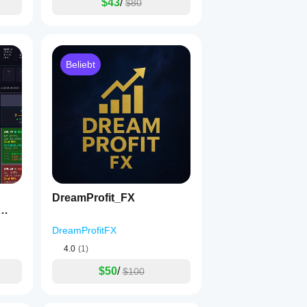
$43
/
$80
Beliebt
DreamProfit_FX
DreamProfitFX
4.0
(1)
$50
/
$100