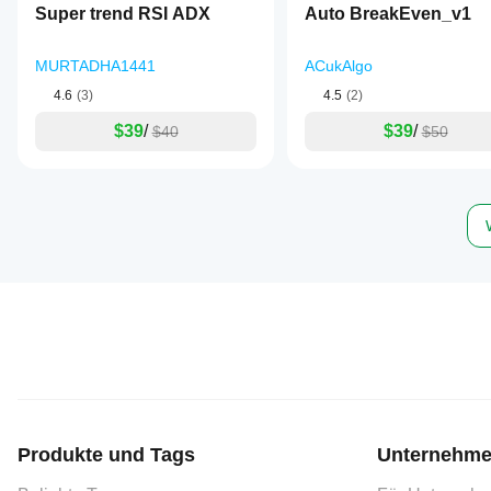
Super trend RSI ADX
Auto BreakEven_v1
MURTADHA1441
ACukAlgo
4.6
(3)
4.5
(2)
$39
/
$39
/
$40
$50
Produkte und Tags
Unternehme