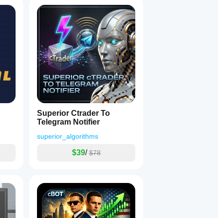
Superior Ctrader To
Telegram Notifier
superior_algorithms
$39
/
$78