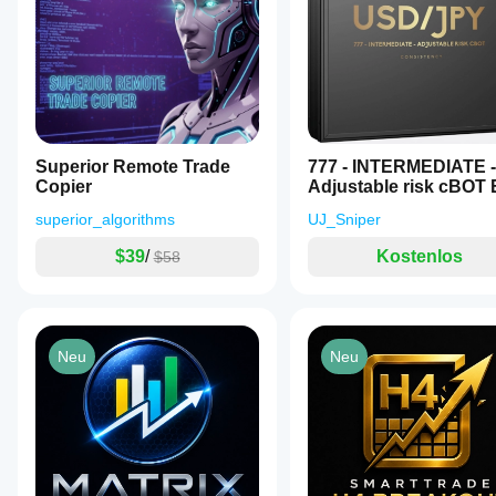
Superior Remote Trade
777 - INTERMEDIATE -
Copier
Adjustable risk cBOT
DEMO
superior_algorithms
UJ_Sniper
$39
/
Kostenlos
$58
Neu
Neu