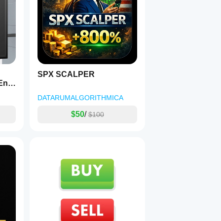
SPX SCALPER
 Enc
DATARUMALGORITHMICA
$50
/
$100