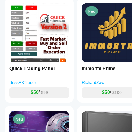
realen Betrieb
erzielt.
Neu
Quick Trading Panel
Immortal Prime
BossFXTrader
RichardZaw
$50
/
$50
/
$99
$100
Neu