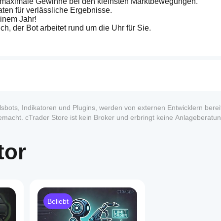
ür maximale Gewinne bei den kleinsten Marktbewegungen.
aten für verlässliche Ergebnisse.
einem Jahr!
ich, der Bot arbeitet rund um die Uhr für Sie.
 Ihren Handel auf die nächste Stufe!
 das Positionsgewinnlimit ist auf 0,50 gesetzt. Wenn Sie es 
ersion möchten, erhalten Sie sie hier https://ctrader.com/prod
Sonderpreis von 99 $
 erhältlich. Danach gilt der 
reguläre Prei
sbots, Indikatoren und Plugins, werden von externen Entwicklern bereit
macht. cTrader Store ist kein Broker und erbringt keine Anlageberatun
formance.
p.box.com/s/1aekitckke84wjswnszsu7o0bl5vx4t7) als Standard zu
en Zeiten zu optimieren.
tor
ie Trades verwendet wird
Beliebt