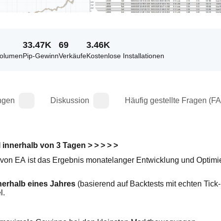
33.47K
69
3.46K
Volumen
Pip-Gewinn
Verkäufe
Kostenlose Installationen
ngen
Diskussion
Häufig gestellte Fragen (F
I innerhalb von 3 Tagen > > > > >
r von EA ist das Ergebnis monatelanger Entwicklung und Optimie
nerhalb eines Jahres
 (basierend auf Backtests mit echten Tick-
l.