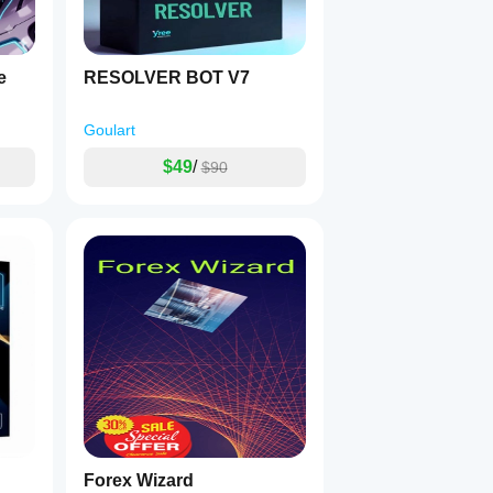
e
RESOLVER BOT V7
Goulart
$49
/
$90
Forex Wizard