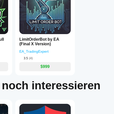
1
ll
LimitOrderBot by EA
(Final X Version)
EA_TradingExpert
3.5
(4)
$999
 noch interessieren