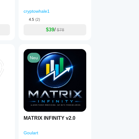
cryptowhale1
4.5
(2)
$39
/
$78
Neu
MATRIX INFINITY v2.0
Goulart