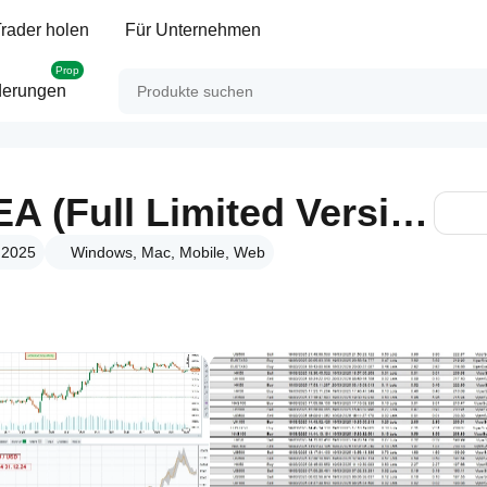
rader holen
Für Unternehmen
Prop
derungen
ViperScalper by EA (Full Limited Version)
 2025
Windows, Mac, Mobile, Web