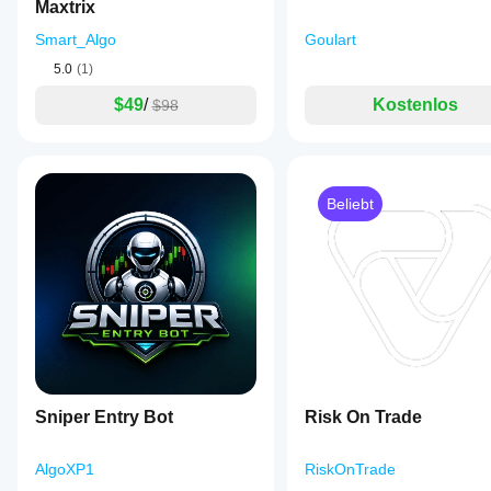
Maxtrix
Smart_Algo
Goulart
5.0
(1)
$49
/
Kostenlos
$98
Beliebt
Sniper Entry Bot
Risk On Trade
AlgoXP1
RiskOnTrade