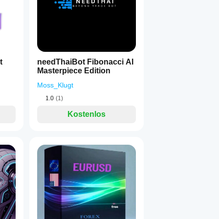
t
needThaiBot Fibonacci AI
Masterpiece Edition
Moss_Klugt
1.0
(1)
Kostenlos