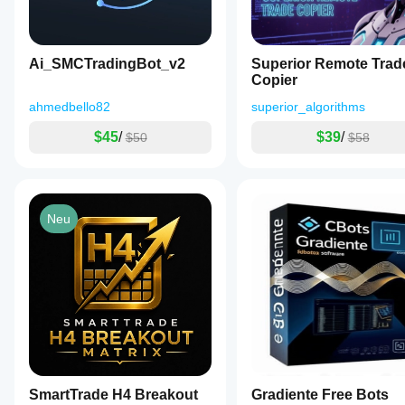
h.ermenkov
April 16, 2025
very
Ai_SMCTradingBot_v2
Superior Remote Trad
good
Copier
on
usdjpy
ahmedbello82
superior_algorithms
on 7m
$45
/
$39
/
$50
$58
Neu
SmartTrade H4 Breakout
Gradiente Free Bots