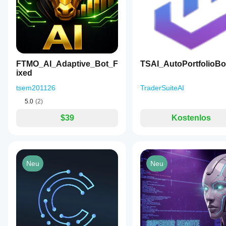
big minus
on the
balance.
ozzbusinessolutions
FTMO_AI_Adaptive_Bot_F
TSAI_AutoPortfolioBo
July 20, 2025
ixed
tsem201126
TraderSuiteAI
Jo+Jo
5.0
(2)
May 7, 2025
$39
Kostenlos
Very Good
Trading bot.
With more
than 80%
win rate. But
Neu
Neu
you need to
use your
own risk
management
plan.