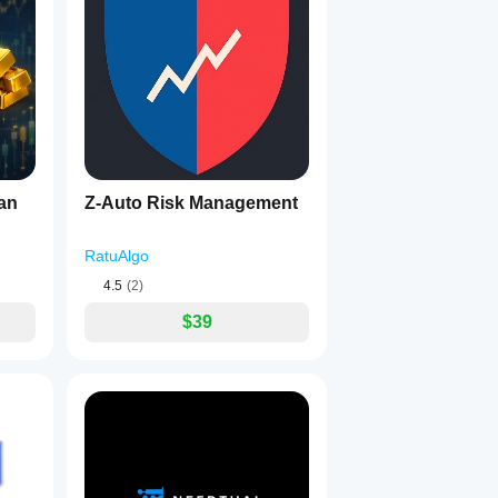
an
Z-Auto Risk Management
RatuAlgo
4.5
(2)
$39