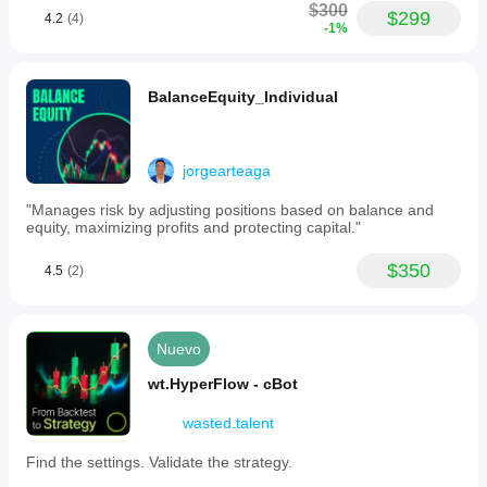
$300
$299
propio
4.2
(4)
-1%
entorno le
ayuda a
comprender
cómo
BalanceEquity_Individual
funciona en
el uso real.
jorgearteaga
"Manages risk by adjusting positions based on balance and
equity, maximizing profits and protecting capital."
$350
4.5
(2)
Nuevo
wt.HyperFlow - cBot
wasted.talent
Find the settings. Validate the strategy.