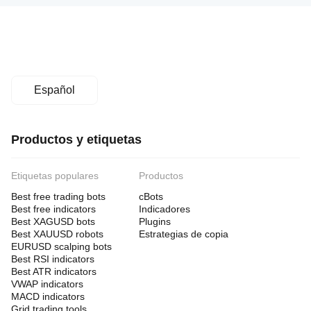
Español
Productos y etiquetas
Etiquetas populares
Productos
Best free trading bots
cBots
Best free indicators
Indicadores
Best XAGUSD bots
Plugins
Best XAUUSD robots
Estrategias de copia
EURUSD scalping bots
Best RSI indicators
Best ATR indicators
VWAP indicators
MACD indicators
Grid trading tools