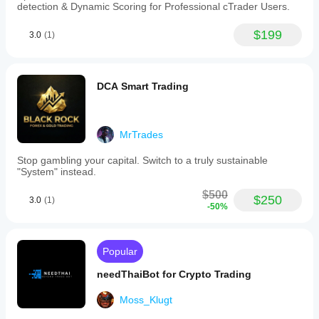
detection & Dynamic Scoring for Professional cTrader Users.
$199
3.0
(1)
DCA Smart Trading
MrTrades
Stop gambling your capital. Switch to a truly sustainable
"System" instead.
$500
$250
3.0
(1)
-50%
Popular
needThaiBot for Crypto Trading
Moss_Klugt