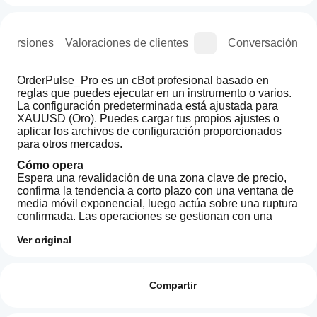
e versiones
Valoraciones de clientes
Conversación
OrderPulse_Pro es un cBot profesional basado en 
reglas que puedes ejecutar en un instrumento o varios. 
La configuración predeterminada está ajustada para 
XAUUSD (Oro). Puedes cargar tus propios ajustes o 
aplicar los archivos de configuración proporcionados 
para otros mercados.
Cómo opera
Espera una revalidación de una zona clave de precio, 
confirma la tendencia a corto plazo con una ventana de 
media móvil exponencial, luego actúa sobre una ruptura 
confirmada. Las operaciones se gestionan con una 
salida dinámica de trailing en vivo. Las verificaciones de 
Ver original
spread y estructura, así como los límites de posición, 
Perfil de operaciones
ayudan a reducir el ruido y gestionar la exposición. El 
¿Cómo
tiempo típico de retención en pruebas es de 
inicio
Valoraciones: 0
aproximadamente 26 horas en total. El oro suele ser 
un
Compartir
más rápido. Las posiciones en FX suelen durar de 1 a 3 
cBot?
días.
Después