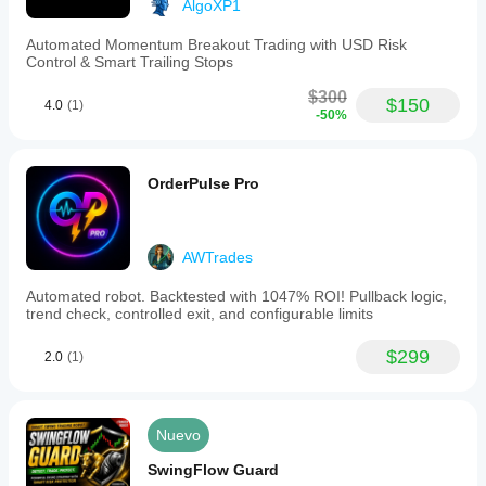
AlgoXP1
Automated Momentum Breakout Trading with USD Risk
Control & Smart Trailing Stops
$300
$150
4.0
(1)
-50%
OrderPulse Pro
AWTrades
Automated robot. Backtested with 1047% ROI! Pullback logic,
trend check, controlled exit, and configurable limits
$299
2.0
(1)
Nuevo
SwingFlow Guard