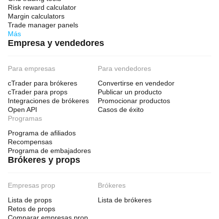
Risk reward calculator
Margin calculators
Trade manager panels
Más
Empresa y vendedores
Para empresas
Para vendedores
cTrader para brókeres
Convertirse en vendedor
cTrader para props
Publicar un producto
Integraciones de brókeres
Promocionar productos
Open API
Casos de éxito
Programas
Programa de afiliados
Recompensas
Programa de embajadores
Brókeres y props
Empresas prop
Brókeres
Lista de props
Lista de brókeres
Retos de props
Comparar empresas prop