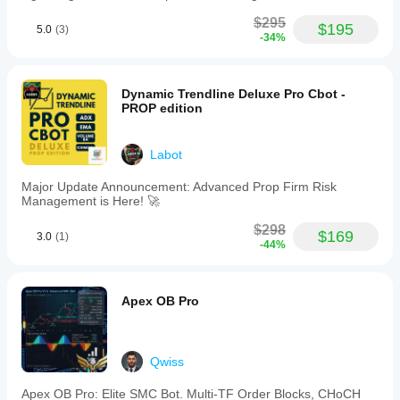
$295
$195
5.0
(3)
-34%
Dynamic Trendline Deluxe Pro Cbot -
PROP edition
Labot
Major Update Announcement: Advanced Prop Firm Risk
Management is Here! 🚀
$298
$169
3.0
(1)
-44%
Apex OB Pro
Qwiss
Apex OB Pro: Elite SMC Bot. Multi-TF Order Blocks, CHoCH