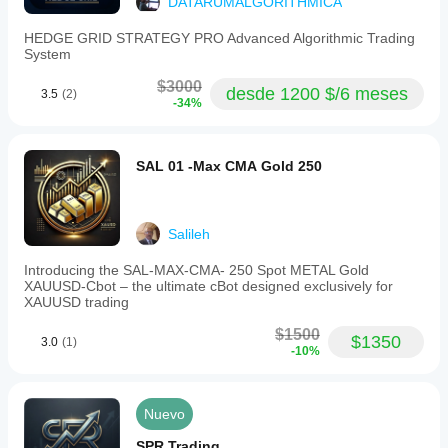
DATARUMALGORITHMICA
HEDGE GRID STRATEGY PRO Advanced Algorithmic Trading
System
$3000
desde 1200 $/6 meses
3.5
(2)
-34%
SAL 01 -Max CMA Gold 250
Salileh
Introducing the SAL-MAX-CMA- 250 Spot METAL Gold
XAUUSD-Cbot – the ultimate cBot designed exclusively for
XAUUSD trading
$1500
$1350
3.0
(1)
-10%
Nuevo
SPR Trading