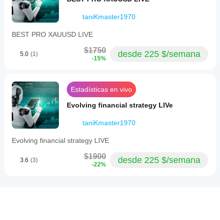
taniKmaster1970
BEST PRO XAUUSD LIVE
$1750
desde 225 $/semana
5.0
(1)
-15%
Estadísticas en vivo
Evolving financial strategy LIVe
taniKmaster1970
Evolving financial strategy LIVE
$1900
desde 225 $/semana
3.6
(3)
-22%