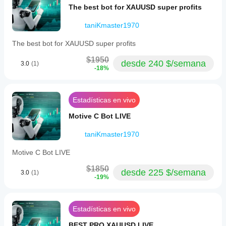
The best bot for XAUUSD super profits
taniKmaster1970
The best bot for XAUUSD super profits
$1950
desde 240 $/semana
3.0
(1)
-18%
Estadísticas en vivo
Motive C Bot LIVE
taniKmaster1970
Motive C Bot LIVE
$1850
desde 225 $/semana
3.0
(1)
-19%
Estadísticas en vivo
BEST PRO XAUUSD LIVE