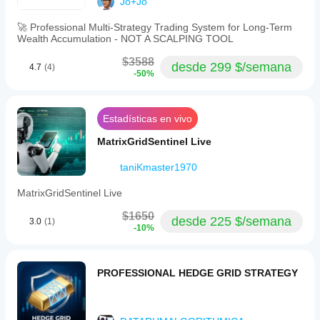
del mercado en
Jo+Jo
archivo de
en todas
cTrader
optimización
las
Windows y
🚀 Professional Multi-Strategy Trading System for Long-Term
proporcionado.
cuentas?
Wealth Accumulation - NOT A SCALPING TOOL
Mac.
El
$3588
rendimiento
desde 299 $/semana
4.7
(4)
-50%
puede
variar
según las
condiciones
Estadísticas en vivo
del bróker,
los spreads
MatrixGridSentinel Live
y la calidad
de
taniKmaster1970
ejecución.
Probar el
MatrixGridSentinel Live
bot en su
$1650
propio
desde 225 $/semana
3.0
(1)
-10%
entorno le
ayuda a
comprender
cómo
PROFESSIONAL HEDGE GRID STRATEGY
funciona en
el uso real.