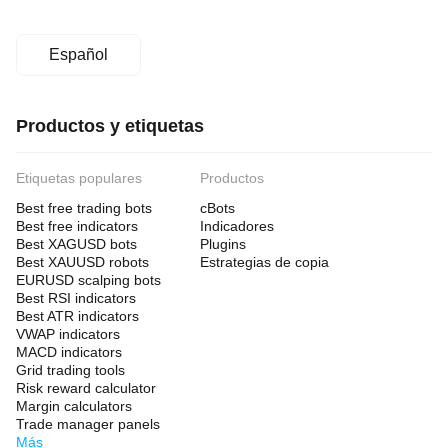
Español
Productos y etiquetas
Etiquetas populares
Productos
Best free trading bots
cBots
Best free indicators
Indicadores
Best XAGUSD bots
Plugins
Best XAUUSD robots
Estrategias de copia
EURUSD scalping bots
Best RSI indicators
Best ATR indicators
VWAP indicators
MACD indicators
Grid trading tools
Risk reward calculator
Margin calculators
Trade manager panels
Más