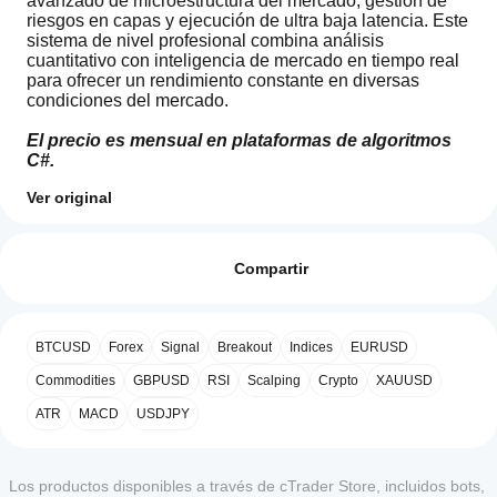
avanzado de microestructura del mercado, gestión de 
riesgos en capas y ejecución de ultra baja latencia. Este 
sistema de nivel profesional combina análisis 
cuantitativo con inteligencia de mercado en tiempo real 
para ofrecer un rendimiento constante en diversas 
condiciones del mercado.
El precio es mensual en plataformas de algoritmos 
C#.
Ver original
Perfil de operaciones
¿Cómo
Descargo de responsabilidad
: Este algoritmo está 
diseñado para uso profesional e incluye funciones 
inicio
Valoraciones: 0
sofisticadas de gestión de riesgos. Sin embargo, todo 
un
Compartir
trading implica riesgos. El rendimiento pasado no 
cBot?
garantiza resultados futuros. Los usuarios deben probar 
Después
exhaustivamente el sistema en modo demo y 
¿Qué
de la
Valoraciones de clientes
comprender todos los parámetros antes de su 
BTCUSD
Forex
Signal
Breakout
Indices
EURUSD
aplicaciones
instalación,
implementación en vivo. La gestión adecuada del riesgo 
de cTrader
inicie una
Commodities
GBPUSD
RSI
Scalping
Crypto
XAUUSD
y el dimensionamiento de posiciones son esenciales.
5
4
3
2
Todos
instancia
admiten
ATR
MACD
USDJPY
en la nube
cBots?
o local
del
Este
Todas las
cBot.
producto
¿Cómo
aplicaciones
todavía
puedo
Los productos disponibles a través de cTrader Store, incluidos bots,
de cTrader