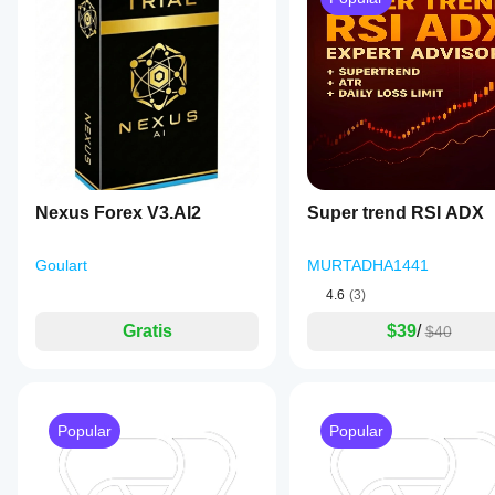
Nexus Forex V3.AI2
Super trend RSI ADX
Goulart
MURTADHA1441
4.6
(3)
Gratis
$39
/
$40
Popular
Popular