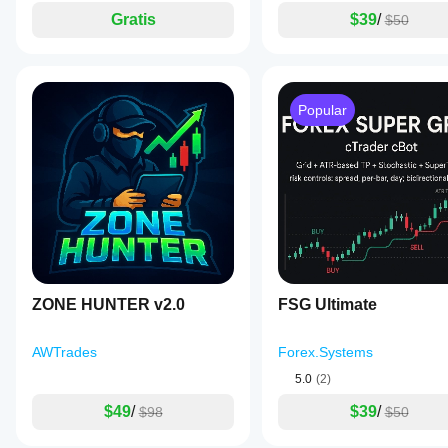
Gratis
$39
/
$50
Popular
ZONE HUNTER v2.0
FSG Ultimate
AWTrades
Forex.Systems
5.0
(2)
$49
/
$39
/
$98
$50