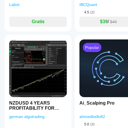
bot en su
Labot
IBCQuant
propio
4.5
(2)
entorno le
ayuda a
Gratis
$39
/
$40
comprender
cómo
funciona en
el uso real.
Popular
NZDUSD 4 YEARS
Ai_Scalping Pro
PROFITABILITY FOR
PROPFIRMS - FREE TEST
german.algotrading
ahmedbello82
5.0
(3)