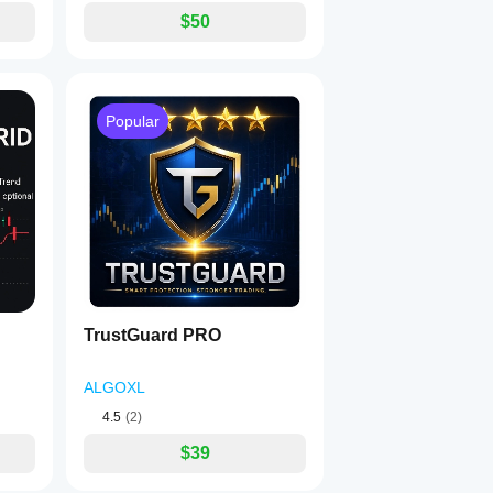
$50
Popular
TrustGuard PRO
ALGOXL
4.5
(2)
$39