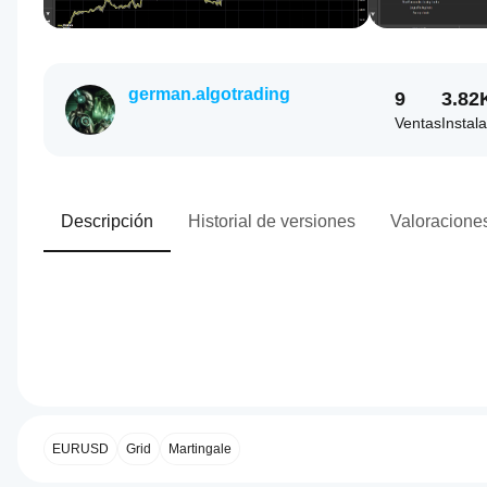
german.algotrading
9
3.82
Ventas
Instal
Descripción
Historial de versiones
Valoraciones
0.0
Perfil de operaciones
¿Cómo
inicio
un
EURUSD
Grid
Martingale
cBot?