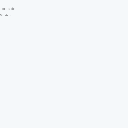
adores de
iona