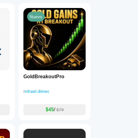
Nuevo
GoldBreakoutPro
mihael.dimec
$45
/
$79