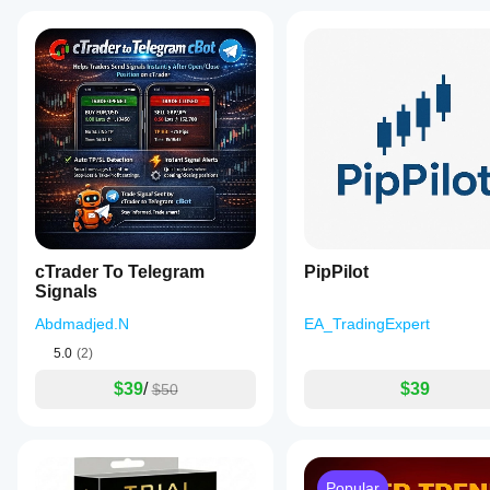
cTrader To Telegram
PipPilot
Signals
Abdmadjed.N
EA_TradingExpert
5.0
(2)
$39
/
$39
$50
Popular