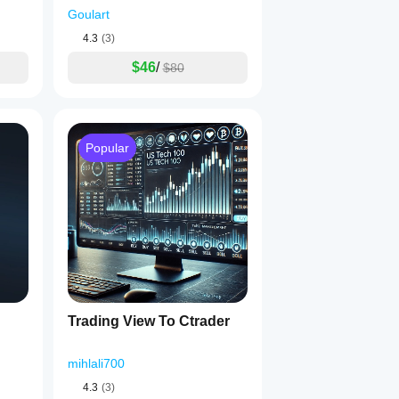
Goulart
4.3
(3)
$46
/
$80
Popular
Trading View To Ctrader
mihlali700
4.3
(3)