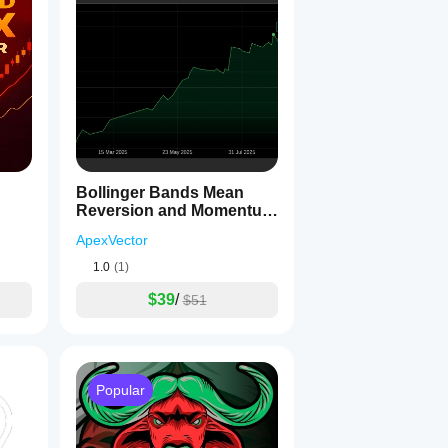
Bollinger Bands Mean
Reversion and Momentum
Strategy
ApexVector
1.0
(1)
$39
/
$51
Popular