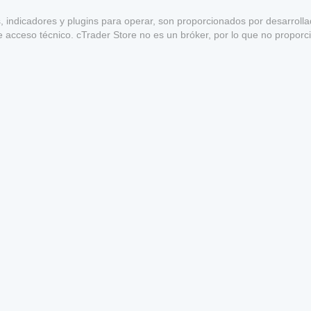
s, indicadores y plugins para operar, son proporcionados por desarroll
e acceso técnico. cTrader Store no es un bróker, por lo que no proporc
a garantía de rentabilidad futura.
1