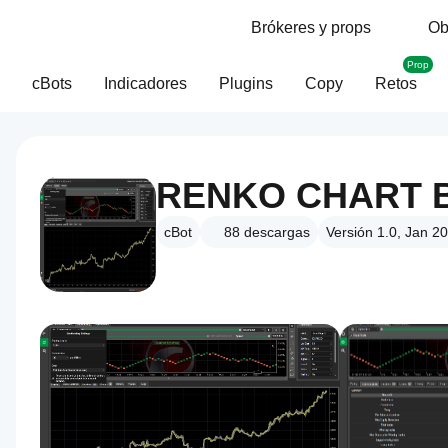
Brókeres y props
Ob
Prop
cBots
Indicadores
Plugins
Copy
Retos
cBot
88
descargas
Versión 1.0, Jan 2