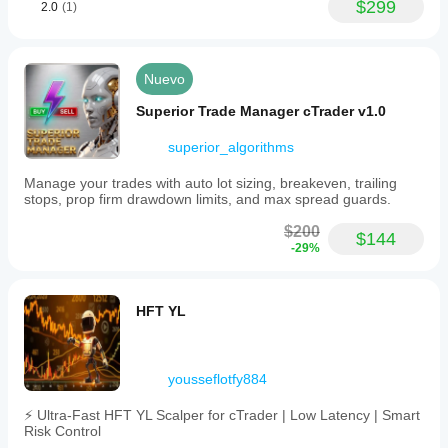
$299
2.0
(1)
Nuevo
Superior Trade Manager cTrader v1.0
superior_algorithms
Manage your trades with auto lot sizing, breakeven, trailing
stops, prop firm drawdown limits, and max spread guards.
$200
$144
-29%
HFT YL
yousseflotfy884
⚡ Ultra-Fast HFT YL Scalper for cTrader | Low Latency | Smart
Risk Control