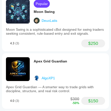
Popular
Moon Swing
DeuxLatis
Moon Swing is a sophisticated cBot designed for swing traders
seeking consistent, rule-based entry and exit signals.
$250
4.3
(3)
Apex Grid Guardian
AlgoXP1
Apex Grid Guardian — A smarter way to trade grids with
discipline, structure, and real risk control.
$300
$150
4.0
(3)
-50%