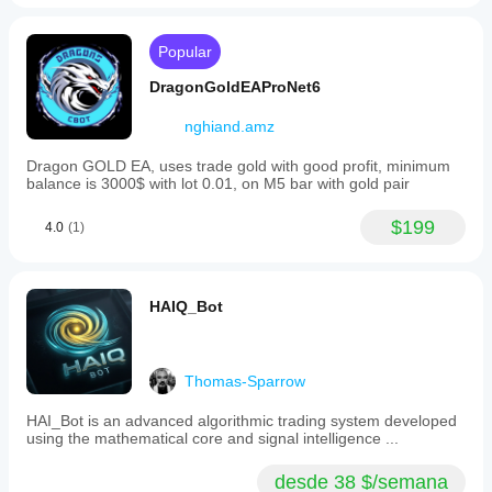
Popular
DragonGoldEAProNet6
nghiand.amz
Dragon GOLD EA, uses trade gold with good profit, minimum
balance is 3000$ with lot 0.01, on M5 bar with gold pair
$199
4.0
(1)
HAIQ_Bot
Thomas-Sparrow
HAI_Bot is an advanced algorithmic trading system developed
using the mathematical core and signal intelligence ...
desde 38 $/semana