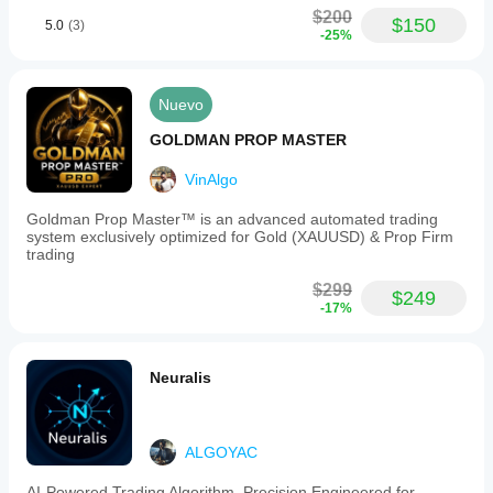
$200
$150
5.0
(3)
-25%
Nuevo
GOLDMAN PROP MASTER
VinAlgo
Goldman Prop Master™ is an advanced automated trading
system exclusively optimized for Gold (XAUUSD) & Prop Firm
trading
$299
$249
-17%
Neuralis
ALGOYAC
AI-Powered Trading Algorithm. Precision Engineered for