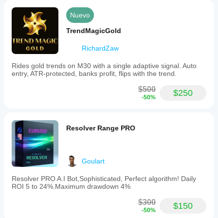
Nuevo
TrendMagicGold
RichardZaw
Rides gold trends on M30 with a single adaptive signal. Auto
entry, ATR-protected, banks profit, flips with the trend.
$500
$250
-50%
Resolver Range PRO
Goulart
Resolver PRO A.I Bot,Sophisticated, Perfect algorithm! Daily
ROI 5 to 24%.Maximum drawdown 4%
$300
$150
-50%