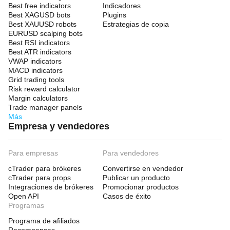
Best free indicators
Indicadores
Best XAGUSD bots
Plugins
Best XAUUSD robots
Estrategias de copia
EURUSD scalping bots
Best RSI indicators
Best ATR indicators
VWAP indicators
MACD indicators
Grid trading tools
Risk reward calculator
Margin calculators
Trade manager panels
Más
Empresa y vendedores
Para empresas
Para vendedores
cTrader para brókeres
Convertirse en vendedor
cTrader para props
Publicar un producto
Integraciones de brókeres
Promocionar productos
Open API
Casos de éxito
Programas
Programa de afiliados