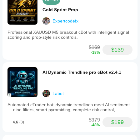
variar
Gold Sprint Prop
según las
condiciones
Expertcodefx
del bróker,
los spreads
Professional XAUUSD M5 breakout cBot with intelligent signal
y la calidad
scoring and prop-style risk controls.
de
ejecución.
$169
$139
Probar el
-18%
bot en su
propio
entorno le
AI Dynamic Trendline pro cBot v2.4.1
ayuda a
comprender
cómo
funciona en
Labot
el uso real.
Automated cTrader bot: dynamic trendlines meet AI sentiment
— nine filters, smart pyramiding, complete risk control,
$379
$199
4.6
(3)
-48%