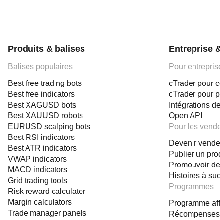
Produits & balises
Entreprise 
Balises populaires
Pour entrepris
Best free trading bots
cTrader pour c
Best free indicators
cTrader pour 
Best XAGUSD bots
Intégrations de
Best XAUUSD robots
Open API
EURUSD scalping bots
Pour les vend
Best RSI indicators
Devenir vende
Best ATR indicators
Publier un pro
VWAP indicators
Promouvoir de
MACD indicators
Histoires à su
Grid trading tools
Programmes
Risk reward calculator
Margin calculators
Programme affi
Trade manager panels
Récompenses