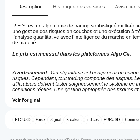
Description
Historique des versions
Avis client
R.E.S. est un algorithme de trading sophistiqué multi-éc
une gestion des risques en couches et une exécution à trè
l'analyse quantitative avec l'intelligence du marché en te
de marché.
Le prix est mensuel dans les plateformes Algo C#.
Avertissement
 : Cet algorithme est conçu pour un usage 
risques. Cependant, tout trading comporte des risques. Le
utilisateurs doivent tester soigneusement le système en
conditions réelles. Une gestion appropriée des risques et 
Voir l'original
0.0
Profil de trading
Comment
démarrer
un cBot ?
BTCUSD
Forex
Signal
Breakout
Indices
EURUSD
Commodi
Après
Quelles
l'installation,
Avis : 0
sont les
démarrez