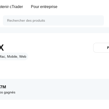
tenir cTrader
Pour entreprise
X
P
Mac, Mobile, Web
.7M
ps gagnés