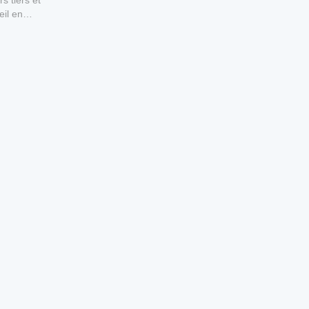
s tiers et
eil en