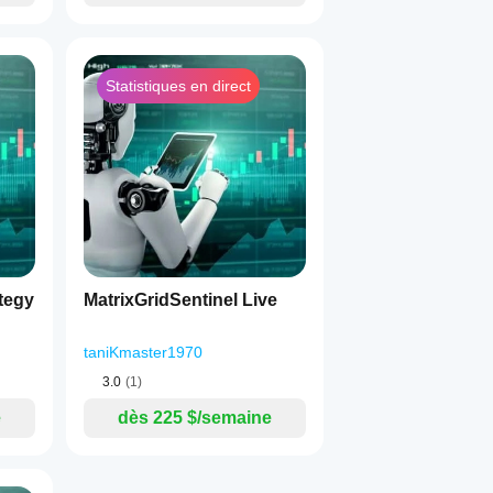
Statistiques en direct
ategy
MatrixGridSentinel Live
taniKmaster1970
3.0
(1)
e
dès 225 $/semaine