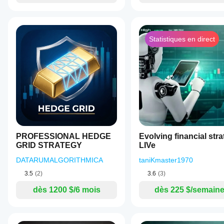
propre
environnement
vous aidera à
comprendre
comment il
Statistiques en direct
fonctionne en
utilisation
réelle.
PROFESSIONAL HEDGE
Evolving financial str
GRID STRATEGY
LIVe
DATARUMALGORITHMICA
taniKmaster1970
3.5
(2)
3.6
(3)
dès 1200 $/6 mois
dès 225 $/semain