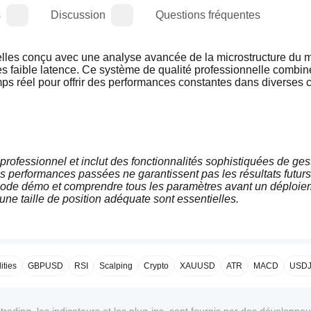
s
Discussion
Questions fréquentes
helles conçu avec une analyse avancée de la microstructure du m
s faible latence. Ce système de qualité professionnelle combine
mps réel pour offrir des performances constantes dans diverses c
professionnel et inclut des fonctionnalités sophistiquées de gest
s performances passées ne garantissent pas les résultats futurs.
 mode démo et comprendre tous les paramètres avant un déploiem
une taille de position adéquate sont essentielles.
ties
GBPUSD
RSI
Scalping
Crypto
XAUUSD
ATR
MACD
USD