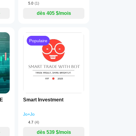
5.0
(1)
e
dès 405 $/mois
Populaire
VE
Smart Investment
Jo+Jo
4.7
(4)
e
dès 539 $/mois