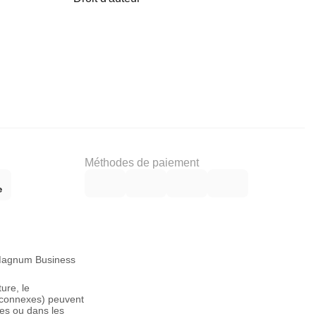
Méthodes de paiement
, Magnum Business
ure, le
s connexes) peuvent
es ou dans les