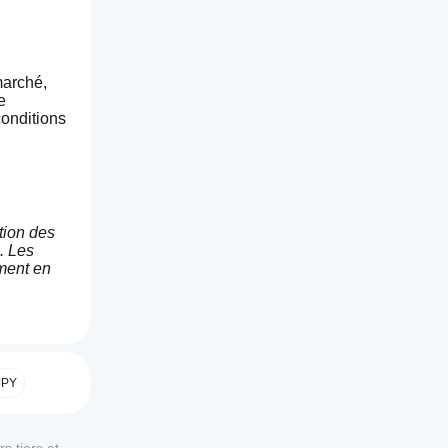
arché, 
 
onditions 
ion des 
 Les 
ent en 
JPY