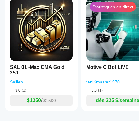
Statistiques en direct
SAL 01 -Max CMA Gold
Motive C Bot LIVE
250
Salileh
taniKmaster1970
3.0
(1)
3.0
(1)
$1350
/
dès 225 $/semain
$1500