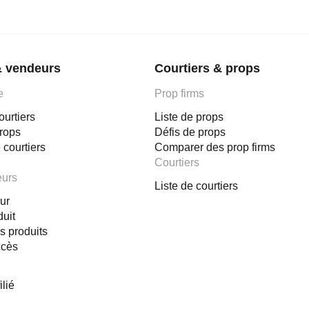
& vendeurs
Courtiers & props
e
Prop firms
ourtiers
Liste de props
props
Défis de props
 courtiers
Comparer des prop firms
Courtiers
eurs
Liste de courtiers
ur
duit
s produits
ccès
lié