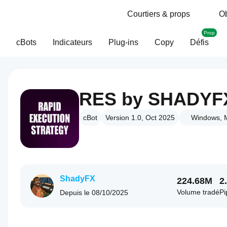
Courtiers & props
Ob
Prop
cBots
Indicateurs
Plug-ins
Copy
Défis
RES by SHADYF
cBot
Version 1.0, Oct 2025
Windows, 
ShadyFX
224.68M
2
Volume tradé
Pi
Depuis le
08/10/2025