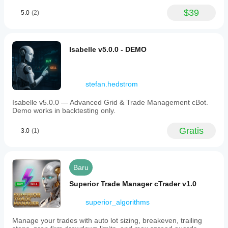
entries
$39
aims
5.0
(2)
to
provide
consistent
performance
Isabelle v5.0.0 - DEMO
over
extended
periods.
stefan.hedstrom
Profil trading
Isabelle v5.0.0 — Advanced Grid & Trade Management cBot.
Demo works in backtesting only.
Gratis
3.0
(1)
Baru
Superior Trade Manager cTrader v1.0
superior_algorithms
Manage your trades with auto lot sizing, breakeven, trailing