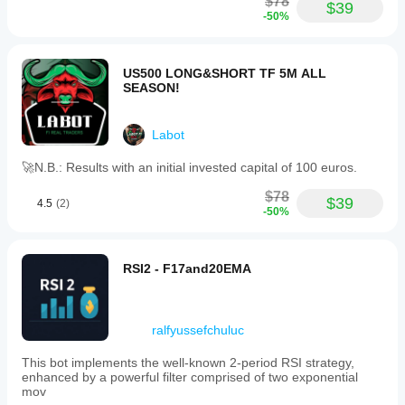
$78
$39
Users
-50%
are
advised
to
use
US500 LONG&SHORT TF 5M ALL
the
SEASON!
updated
version
with
Labot
a
corrected
🚀N.B.: Results with an initial invested capital of 100 euros.
stop-
loss
$78
setting
$39
4.5
(2)
of
-50%
1000
pips
to
RSI2 - F17and20EMA
avoid
premature
trade
exits.
The
ralfyussefchuluc
bot’s
focus
This bot implements the well-known 2-period RSI strategy,
on
enhanced by a powerful filter comprised of two exponential
trend-
mov
based