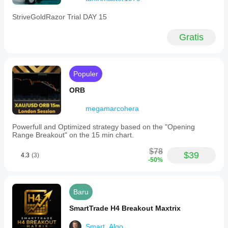
StriveGoldRazor Trial DAY 15
Gratis
Populer
ORB
megamarcohera
Powerfull and Optimized strategy based on the "Opening
Range Breakout" on the 15 min chart.
$78
$39
4.3
(3)
-50%
Baru
SmartTrade H4 Breakout Maxtrix
Smart_Algo