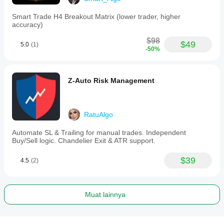
Smart Trade H4 Breakout Matrix (lower trader, higher
accuracy)
$98
$49
5.0
(1)
-50%
Z-Auto Risk Management
RatuAlgo
Automate SL & Trailing for manual trades. Independent
Buy/Sell logic. Chandelier Exit & ATR support.
$39
4.5
(2)
Muat lainnya