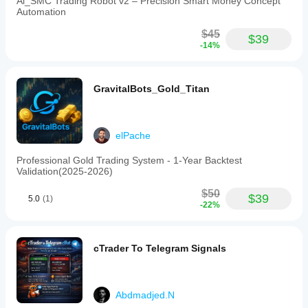
Ai_SMC Trading Robot v2 – Precision Smart Money Concept
Automation
$45
$39
-14%
GravitalBots_Gold_Titan
elPache
Professional Gold Trading System - 1-Year Backtest
Validation(2025-2026)
$50
$39
5.0
(1)
-22%
cTrader To Telegram Signals
Abdmadjed.N