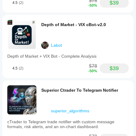
membantu
$78
$39
all
4.5
(2)
Anda
-50%
asset
memahami
types,
kinerja bot
lot
dalam
sizes,
Depth of Market - VIX cBot-v2.0
and
penggunaan
brokers,
sesungguhnya.
allowing
flexible
Labot
deployment
across
Depth of Market + VIX Bot - Complete Analysis
different
trading
$78
environments.
$39
4.5
(2)
The
-50%
product
includes
a
Superior Ctrader To Telegram Notifier
free
backtest
and
live
trading
superior_algorithms
period
until
cTrader to Telegram trade notifier with custom message
August
formats, risk alerts, and an on-chart dashboard.
30,
2025.