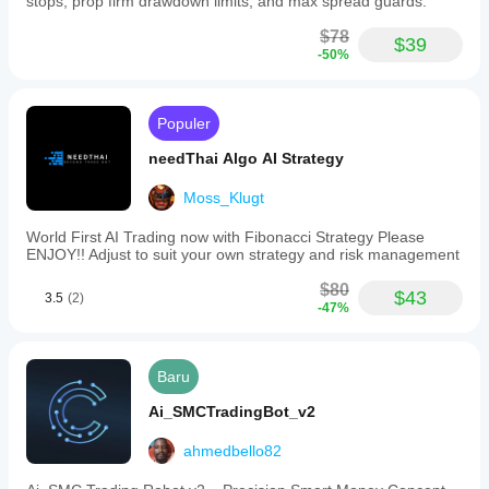
stops, prop firm drawdown limits, and max spread guards.
$78
$39
-50%
Populer
needThai Algo AI Strategy
Moss_Klugt
World First AI Trading now with Fibonacci Strategy Please
ENJOY!! Adjust to suit your own strategy and risk management
$80
$43
3.5
(2)
-47%
Baru
Ai_SMCTradingBot_v2
ahmedbello82