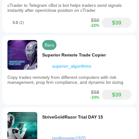
cTrader to Telegram cBot is bot helps traders send signals
instantly after open/close position on cTrader.
$50
$39
5.0
(2)
-22%
Baru
Superior Remote Trade Copier
superior_algorithms
Copy trades remotely from different computers with risk
management, prop firm compliance, and dynamic lot sizing.
$58
$39
-33%
StriveGoldRazor Trial DAY 15
taniKmaster1970