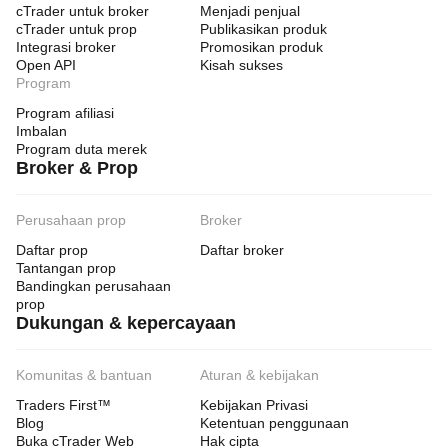
cTrader untuk broker
Menjadi penjual
cTrader untuk prop
Publikasikan produk
Integrasi broker
Promosikan produk
Open API
Kisah sukses
Program
Program afiliasi
Imbalan
Program duta merek
Broker & Prop
Perusahaan prop
Broker
Daftar prop
Daftar broker
Tantangan prop
Bandingkan perusahaan
prop
Dukungan & kepercayaan
Komunitas & bantuan
Aturan & kebijakan
Traders First™
Kebijakan Privasi
Blog
Ketentuan penggunaan
Buka cTrader Web
Hak cipta