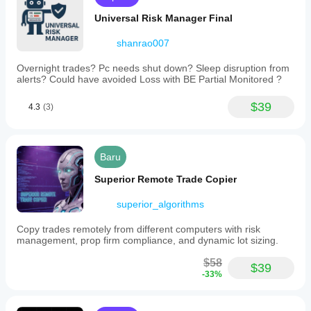
eksekusi.
Pengujian bot
Universal Risk Manager Final
di lingkungan
Anda sendiri
shanrao007
akan
membantu
Overnight trades? Pc needs shut down? Sleep disruption from
Anda
alerts? Could have avoided Loss with BE Partial Monitored ?
memahami
kinerja bot
$39
4.3
(3)
dalam
penggunaan
sesungguhnya.
Baru
Superior Remote Trade Copier
superior_algorithms
Copy trades remotely from different computers with risk
management, prop firm compliance, and dynamic lot sizing.
$58
$39
-33%