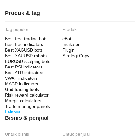
Produk & tag
Tag populer
Produk
Best free trading bots
cBot
Best free indicators
Indikator
Best XAGUSD bots
Plugin
Best XAUUSD robots
Strategi Copy
EURUSD scalping bots
Best RSI indicators
Best ATR indicators
VWAP indicators
MACD indicators
Grid trading tools
Risk reward calculator
Margin calculators
Trade manager panels
Lainnya
Bisnis & penjual
Untuk bisnis
Untuk penjual