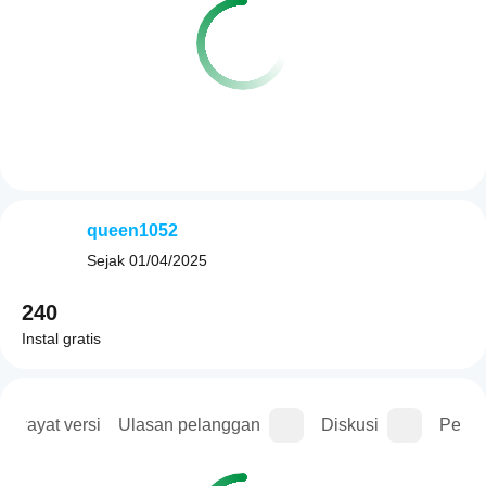
queen1052
Sejak
01/04/2025
240
Instal gratis
Riwayat versi
Ulasan pelanggan
Diskusi
Perta