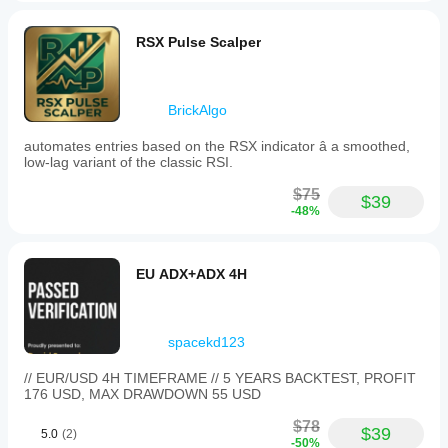
RSX Pulse Scalper
BrickAlgo
automates entries based on the RSX indicator â a smoothed,
low-lag variant of the classic RSI.
$75
$39
-48%
EU ADX+ADX 4H
spacekd123
// EUR/USD 4H TIMEFRAME // 5 YEARS BACKTEST, PROFIT
176 USD, MAX DRAWDOWN 55 USD
$78
$39
5.0
(2)
-50%