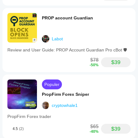
PROP account Guardian
Labot
Review and User Guide: PROP Account Guardian Pro cBot 🛡️
$78
$39
-50%
Populer
PropFirm Forex Sniper
cryptowhale1
PropFirm Forex trader
$65
$39
4.5
(2)
-40%