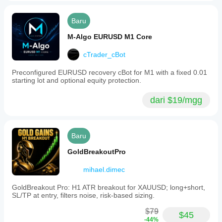
Baru
M-Algo EURUSD M1 Core
cTrader_cBot
Preconfigured EURUSD recovery cBot for M1 with a fixed 0.01
starting lot and optional equity protection.
dari $19/mgg
Baru
GoldBreakoutPro
mihael.dimec
GoldBreakout Pro: H1 ATR breakout for XAUUSD; long+short,
SL/TP at entry, filters noise, risk-based sizing.
$79
$45
-44%