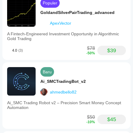
Populer
GoldandSilverPairTrading_advanced
ApexVector
A Fintech-Engineered Investment Opportunity in Algorithmic
Gold Trading
$78
$39
4.0
(3)
-50%
Baru
Ai_SMCTradingBot_v2
ahmedbello82
Ai_SMC Trading Robot v2 – Precision Smart Money Concept
Automation
$50
$45
-10%