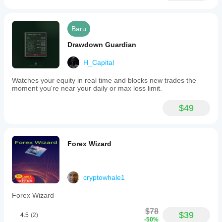
Baru
Drawdown Guardian
H_Capital
Watches your equity in real time and blocks new trades the
moment you're near your daily or max loss limit.
$49
Forex Wizard
cryptowhale1
Forex Wizard
$78
$39
4.5
(2)
-50%