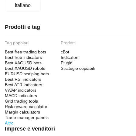
Italiano
Prodotti e tag
Tag popolari
Prodotti
Best free trading bots
cBot
Best free indicators
Indicatori
Best XAGUSD bots
Plugin
Best XAUUSD robots
Strategie copiabili
EURUSD scalping bots
Best RSI indicators
Best ATR indicators
VWAP indicators
MACD indicators
Grid trading tools
Risk reward calculator
Margin calculators
Trade manager panels
Altro
Imprese e venditori