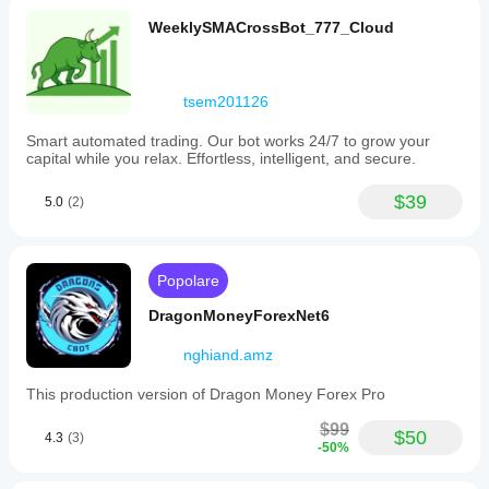
WeeklySMACrossBot_777_Cloud
tsem201126
Smart automated trading. Our bot works 24/7 to grow your
capital while you relax. Effortless, intelligent, and secure.
$39
5.0
(2)
Popolare
DragonMoneyForexNet6
nghiand.amz
This production version of Dragon Money Forex Pro
$99
$50
4.3
(3)
-50%