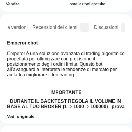
Vendite
Installazioni gratuite
ogia versioni
Recensioni dei clienti
Discussioni
Emperor cbot
Emperor è una soluzione avanzata di trading algoritmico 
progettata per ottimizzare con precisione il 
posizionamento degli ordini limite. Questo bot 
all'avanguardia interpreta le tendenze di mercato per 
aiutarti a migliorare il tuo trading.   
IMPORTANTE
DURANTE IL BACKTEST REGOLA IL VOLUME IN 
BASE AL TUO BROKER (1 -> 1000 -> 100000) - prova 
volumi diversi poiché ogni broker è diverso
Vedi originale
QUESTA È SOLO UNA VERSIONE GRATUITA PER 
Profilo di trading
Come
IL BACKTEST. IL TRADING IN TEMPO REALE NON 
faccio
Recensioni: 0
FUNZIONA. PER OTTENERE LA VERSIONE 