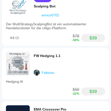
Scalping Bot
enrico0702
Der MultiStrategyScalpingBot ist ein automatisierter
Handelsroboter für die cAlgo-Plattform.
$78
$39
4.0
(2)
-50%
FW Hedging 1.1
Fabioso
Hedging AI
$50
$39
-22%
EMA Crossover Pro