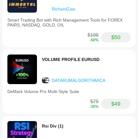
RichardZaw
Smart Trading Bot with Rich Management Tools for FOREX
Raccomandazioni:
PAIRS, NASDAQ, GOLD, OIL
Deposito minimo: $100
$100
$50
Simbolo: GBPUSD
-50%
Timeframe: H1
Leva: 1:30 o superiore
VOLUME PROFILE EURUSD
Non è necessario un conto con spread ultra basso
DATARUMALGORITHMICA
DeMark Volume Pro Multi-Style Suite
$75
Solo i primi 10 download costano $39. Dopo di che, il 
$49
-35%
prezzo regolare sarà $200.
Rsi Div (1)