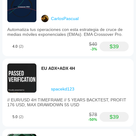
CarlosPascual
Automatiza tus operaciones con esta estrategia de cruce de
medias móviles exponenciales (EMAs). EMA Crossover Pro.
$40
$39
4.0
(2)
-3%
EU ADX+ADX 4H
spacekd123
// EUR/USD 4H TIMEFRAME // 5 YEARS BACKTEST, PROFIT
176 USD, MAX DRAWDOWN 55 USD
$78
$39
5.0
(2)
-50%