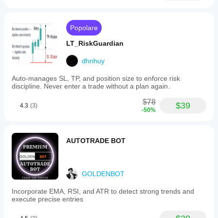
Popolare
LT_RiskGuardian
dhnhuy
Auto-manages SL, TP, and position size to enforce risk
discipline. Never enter a trade without a plan again.
$78
$39
4.3
(3)
-50%
AUTOTRADE BOT
GOLDENBOT
Incorporate EMA, RSI, and ATR to detect strong trends and
execute precise entries