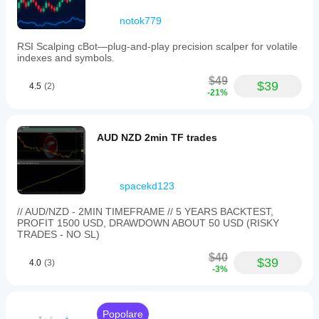
notok779
RSI Scalping cBot—plug‑and‑play precision scalper for volatile
indexes and symbols.
$49
$39
4.5
(2)
-21%
AUD NZD 2min TF trades
spacekd123
// AUD/NZD - 2MIN TIMEFRAME // 5 YEARS BACKTEST,
PROFIT 1500 USD, DRAWDOWN ABOUT 50 USD (RISKY
TRADES - NO SL)
$40
$39
4.0
(3)
-3%
Popolare