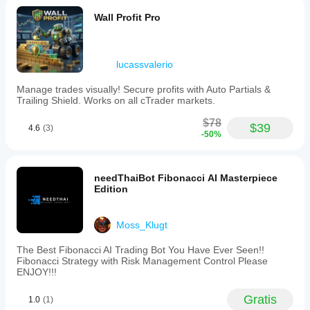
Wall Profit Pro
lucassvalerio
Manage trades visually! Secure profits with Auto Partials &
Trailing Shield. Works on all cTrader markets.
$78
$39
4.6
(3)
-50%
needThaiBot Fibonacci AI Masterpiece
Edition
Moss_Klugt
The Best Fibonacci AI Trading Bot You Have Ever Seen!!
Fibonacci Strategy with Risk Management Control Please
ENJOY!!!
Gratis
1.0
(1)