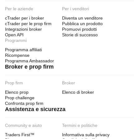
Per le aziende
Per i venditori
cTrader per i broker
Diventa un venditore
cTrader per le prop firm
Pubblica un prodotto
Integrazioni broker
Promuovi prodotti
Open API
Storie di successo
Programmi
Programma affiliati
Ricompense
Programma Ambassador
Broker e prop firm
Prop firm
Broker
Elenco prop
Elenco di broker
Prop challenge
Confronta prop firm
Assistenza e sicurezza
Community e aiuto
Termini e politiche
Traders First™
Informativa sulla privacy