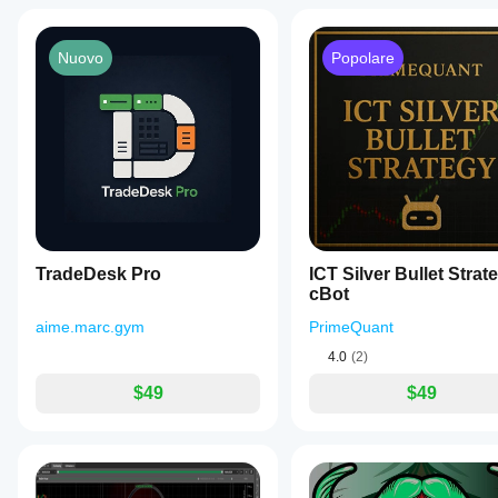
Nuovo
Popolare
TradeDesk Pro
ICT Silver Bullet Strat
cBot
aime.marc.gym
PrimeQuant
4.0
(2)
$49
$49