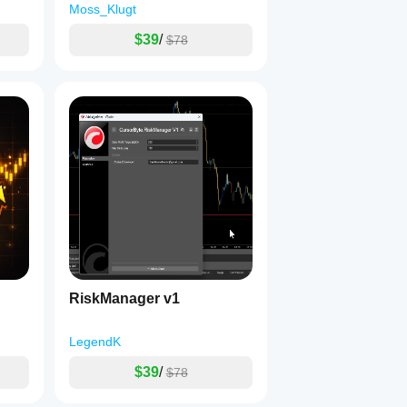
Moss_Klugt
$39
/
$78
RiskManager v1
LegendK
$39
/
$78