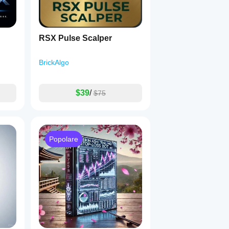
RSX Pulse Scalper
BrickAlgo
$39
/
$75
Popolare