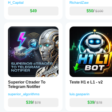
H_Capital
RichardZaw
$49
$50
/
$100
Superior Ctrader To
Teste H1 e L1 - v2
Telegram Notifier
superior_algorithms
luis.gasparin
$39
/
$39
/
$78
$78