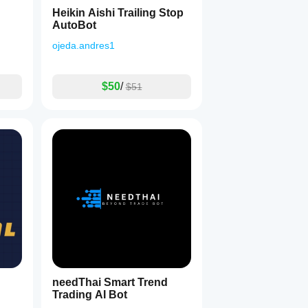
Heikin Aishi Trailing Stop
AutoBot
ojeda.andres1
$50
/
$51
needThai Smart Trend
Trading AI Bot