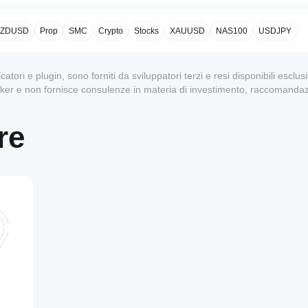
ZDUSD
Prop
SMC
Crypto
Stocks
XAUUSD
NAS100
USDJPY
dicatori e plugin, sono forniti da sviluppatori terzi e resi disponibili escl
oker e non fornisce consulenze in materia di investimento, raccomandaz
re
1