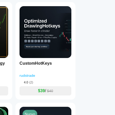
egy
CustomHotKeys
rudstrade
4.0
(2)
$39
/
$40
Nuovo