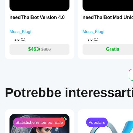
day
trading.
Risk
management
needThaiBot Version 4.0
needThaiBot Mad Uni
features
include
fixed
Moss_Klugt
Moss_Klugt
risk
percentage,
2.0
(1)
3.0
(1)
volatility-
based,
$463
/
Gratis
$800
and
dynamic
models,
with
tools
such
as
stop
Potrebbe interessart
loss,
take
profit,
trailing
stop
loss,
spread
Statistiche in tempo reale
Popolare
filter,
maximum