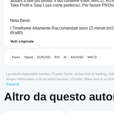
aiutarti a fare più profitti, il bot contiene EMA, MACD, 
Take Profit e Stop Loss come preferisci, Per favore PROVA
Nota Bene: 
I Timeframe Altamente Raccomandati sono 15 minuti (m15), 
(Ra80)
Vedi originale
5.0
Come
Sperimenta con esso e vedi cosa è adatto a te, per favore 
Riepilogo AI
faccio
needThai
ad
Forex
Signal
EURUSD
RSI
AI
XAUUSD
MACD
Premium
Supreme
avviare
Smart
un
AI
Recensioni: 1
cBot?
I prodotti disponibili tramite cTrader Store, inclusi bot di trading, in
Bot
is
scopo informativo e di accesso tecnico. cTrader Store non è un br
Una volta
5
100 %
Quali app
an
installato,
individualizzate o garanzie di risultati futuri.
Espandi
AI-
cTrader
4
0 %
puoi
driven
supportano
Altro da questo auto
avviare
3
0 %
trading
un'istanza
i cBot?
bot
2
0 %
del cBot
designed
L'esecuzione
in cloud o
Come posso
for
1
0 %
dei cBot in
locale
.
Forex
testare le
cloud è