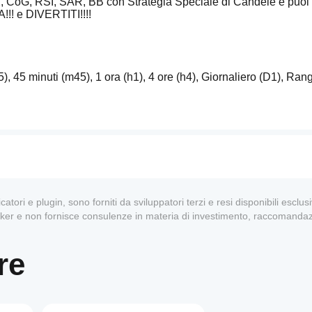
ADX, CoG, RSI, SAR, BB con Strategia Speciale di Candele e puoi 
!!! e DIVERTITI!!!!
45 minuti (m45), 1 ora (h1), 4 ore (h4), Giornaliero (D1), Rang
adatta la tua Strategia come desideri 
dicatori e plugin, sono forniti da sviluppatori terzi e resi disponibili escl
oker e non fornisce consulenze in materia di investimento, raccomandaz
re