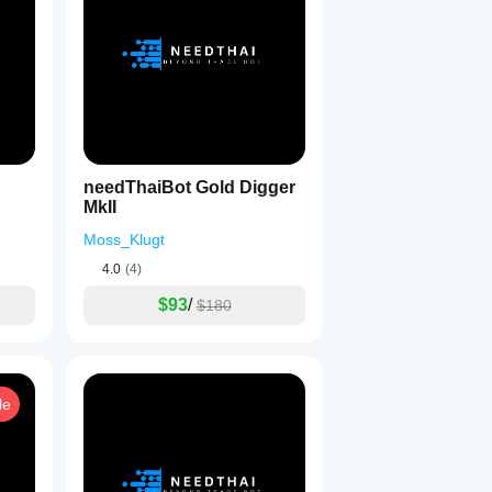
needThaiBot Gold Digger
MkII
Moss_Klugt
4.0
(4)
$93
/
$180
le