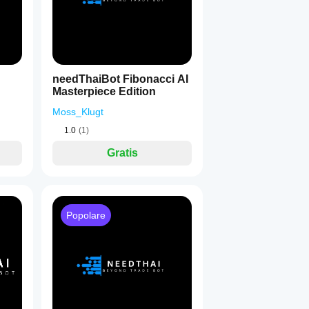
needThaiBot Fibonacci AI
Masterpiece Edition
Moss_Klugt
1.0
(1)
Gratis
Popolare