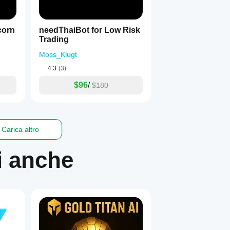
corn
needThaiBot for Low Risk
Trading
Moss_Klugt
4.3
(3)
$96
/
$180
Carica altro
i anche