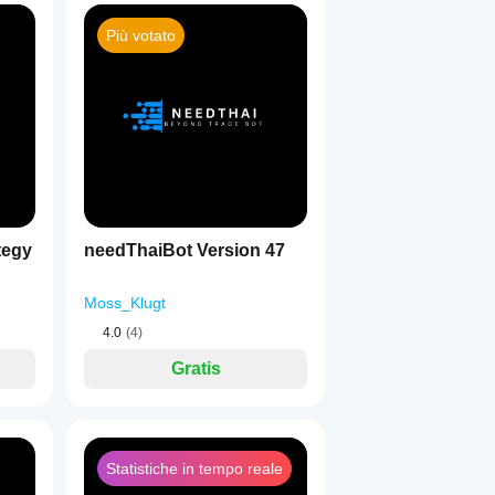
Più votato
1
tegy
needThaiBot Version 47
Moss_Klugt
4.0
(4)
Gratis
Statistiche in tempo reale