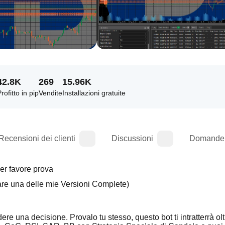
42.8K
269
15.96K
rofitto in pip
Vendite
Installazioni gratuite
Recensioni dei clienti
Discussioni
Domande 
I miei Bot eseguiranno qualunque Strategia tu dia loro!!! Per favore prova 
are una delle mie Versioni Complete)
dere una decisione. Provalo tu stesso, questo bot ti intratterrà olt