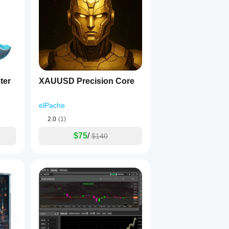
ter
XAUUSD Precision Core
elPache
2.0
(1)
$75
/
$140