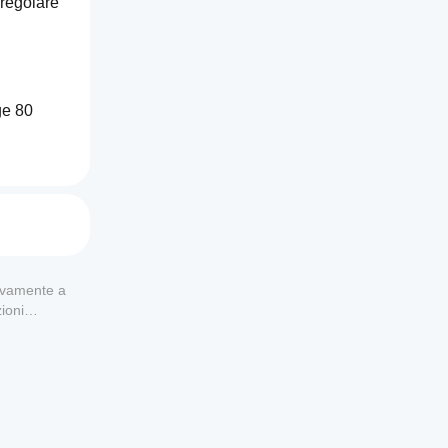
regolare 
e 80 
usivamente a
ioni