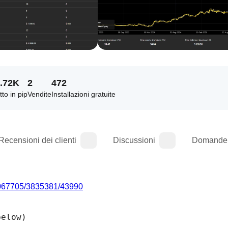
.72K
2
472
tto in pip
Vendite
Installazioni gratuite
Recensioni dei clienti
Discussioni
Domande 
c/7067705/3835381/43990
below)