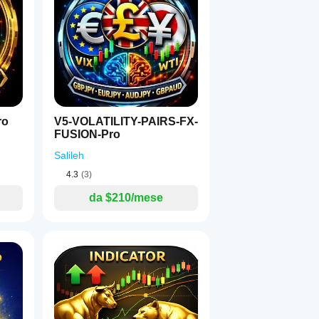
1
ro
V5-VOLATILITY-PAIRS-FX-
FUSION-Pro
Salileh
═══════════
4.3
(3)
da $210/mese
═══════════
═══════════