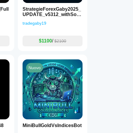
Full
StrategieForexGaby2025_
UPDATE_v5312_withSour
ceCode
tradegaby19
$1100
/
$2100
Nuovo
 grid
48
MiniBullGoldVsIndicesBot