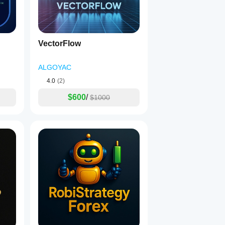
VectorFlow
ALGOYAC
4.0
(2)
$600
/
$1000