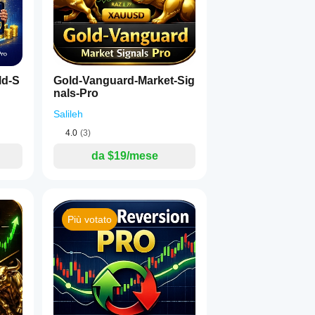
ld-S
Gold-Vanguard-Market-Sig
nals-Pro
Salileh
4.0
(3)
da $19/mese
Più votato