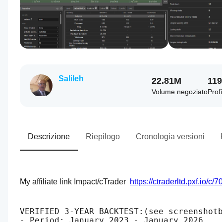
Salileh
22.81M
119
Volume negoziato
Profi
Descrizione
Riepilogo
Cronologia versioni
My affiliate link Impact/cTrader  
https://ctraderltd.pxf.io/
VERIFIED 3-YEAR BACKTEST:(see screenshot
- Period: January 2023 - January 2026