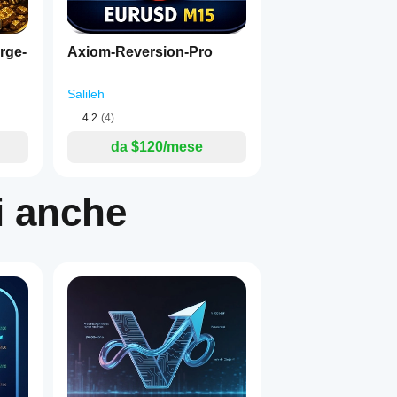
rge-
Axiom-Reversion-Pro
Salileh
4.2
(4)
da $120/mese
i anche