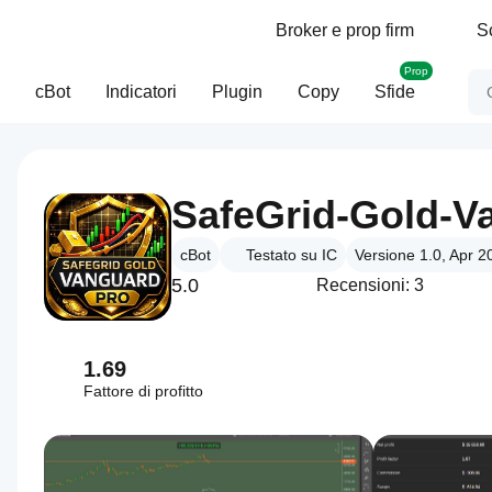
Broker e prop firm
S
Prop
cBot
Indicatori
Plugin
Copy
Sfide
SafeGrid-Gold-V
cBot
Testato su IC
Versione 1.0, Apr 2
5.0
Recensioni: 3
1.69
Fattore di profitto