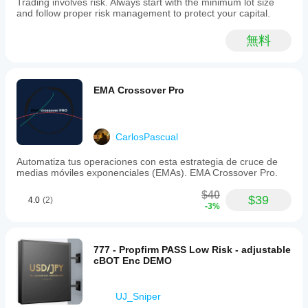
Trading involves risk. Always start with the minimum lot size
and follow proper risk management to protect your capital.
無料
EMA Crossover Pro
CarlosPascual
Automatiza tus operaciones con esta estrategia de cruce de
medias móviles exponenciales (EMAs). EMA Crossover Pro.
$40
$39
4.0
(2)
-3%
777 - Propfirm PASS Low Risk - adjustable
cBOT Enc DEMO
UJ_Sniper