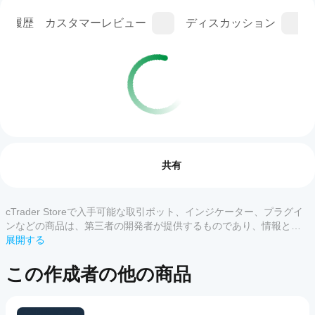
ン履歴
カスタマーレビュー
ディスカッション
取引プロフィール
cBot
を開
レビュー: 0
始す
共有
るに
はど
うす
cTrader Storeで入手可能な取引ボット、インジケーター、プラグイ
カスタマーレビュー
れば
ンなどの商品は、第三者の開発者が提供するものであり、情報と技
よい
術の取得のみを目的としてご利用いただけます。cTrader Storeはブ
展開する
すべて
5
4
3
2
です
ローカーではなく、投資助言や個人的な推奨を行うことも、将来の
か？
パフォーマンスを保証することもありません。
この作成者の他の商品
この
cBot
商品
どの
をイ
には
cTrader
ンス
まだ