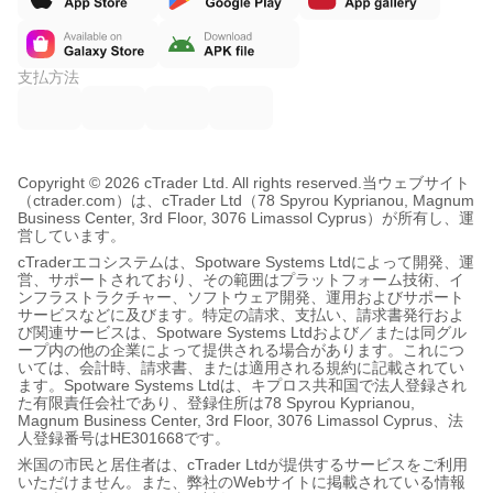
支払方法
Copyright © 2026 cTrader Ltd. All rights reserved.
当ウェブサイト
（ctrader.com）は、cTrader Ltd（78 Spyrou Kyprianou, Magnum
Business Center, 3rd Floor, 3076 Limassol Cyprus）が所有し、運
営しています。
cTraderエコシステムは、Spotware Systems Ltdによって開発、運
営、サポートされており、その範囲はプラットフォーム技術、イ
ンフラストラクチャー、ソフトウェア開発、運用およびサポート
サービスなどに及びます。特定の請求、支払い、請求書発行およ
び関連サービスは、Spotware Systems Ltdおよび／または同グル
ープ内の他の企業によって提供される場合があります。これにつ
いては、会計時、請求書、または適用される規約に記載されてい
ます。Spotware Systems Ltdは、キプロス共和国で法人登録され
た有限責任会社であり、登録住所は78 Spyrou Kyprianou,
Magnum Business Center, 3rd Floor, 3076 Limassol Cyprus、法
人登録番号はHE301668です。
米国の市民と居住者は、cTrader Ltdが提供するサービスをご利用
いただけません。また、弊社のWebサイトに掲載されている情報