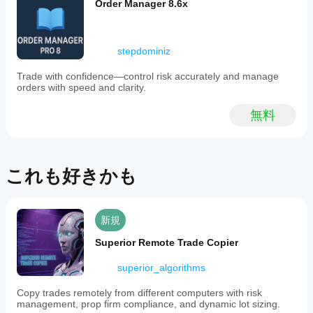
アプリ
トー
Order Manager 8.6x
レビ
ルし
がcBot
ュー
た
をサポ
があ
ら、
ートし
りま
stepdominiz
その
ていま
せ
クラ
ん。
すか？
Trade with confidence—control risk accurately and manage
ウド
お使
orders with speed and clarity.
cBotのク
また
いに
cBot
ラウド実
はロ
なっ
のパ
行はすべ
無料
ーカ
たこ
フォ
ての
ルの
とが
cTrader
ーマ
イン
ある
アプリで
ンス
スタ
方
サポート
ンス
をテ
これも好きかも
は、
されてい
を開
スト
ぜひ
ますが、
始し
する
レビ
ローカル
ま
には
ュー
実行は
す。
新規
をお
どう
cTrader
願い
すれ
Windows
Superior Remote Trade Copier
しま
ばよ
と
す。
cTrader
いで
superior_algorithms
Macでし
す
かサポー
Copy trades remotely from different computers with risk
か？
トされて
management, prop firm compliance, and dynamic lot sizing.
以前に取