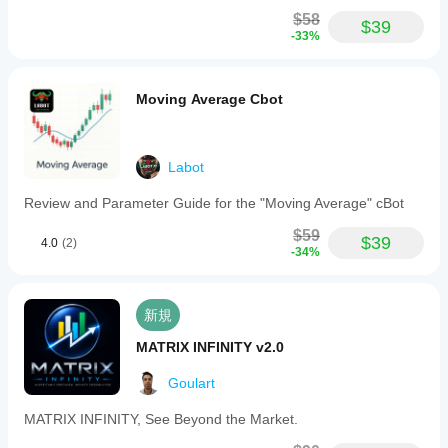
いませ
より
引をした
$58
ん。
$39
良い
ことのな
-33%
結果
いデモ口
座でcBot
を得
を実行
るた
Moving Average Cbot
し、時間
めに
をかけて
cBot
そのアク
の設
ティビテ
定を
Labot
ィを監視
最適
します。
Review and Parameter Guide for the "Moving Average" cBot
化す
さまざま
べき
な市場環
$59
$39
4.0
(2)
境で一貫
です
-34%
性、ドロ
か？
ーダウ
ブロ
ン、およ
cBot
ーカ
新規
び動作に
を実
ーと
ご注目く
行す
市況
MATRIX INFINITY v2.0
ださい。
に合
る前
cTrader
わせ
にパ
Goulart
Windows
て
ラメ
と
cBot
MATRIX INFINITY, See Beyond the Market.
ータ
cTrader
を
最
ーを
Macで