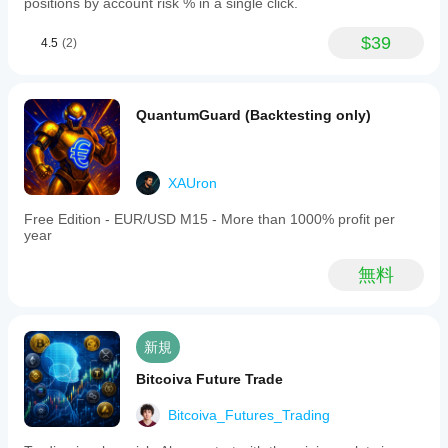
positions by account risk % in a single click.
$39
4.5
(2)
QuantumGuard (Backtesting only)
XAUron
Free Edition - EUR/USD M15 - More than 1000% profit per
year
無料
新規
Bitcoiva Future Trade
Bitcoiva_Futures_Trading