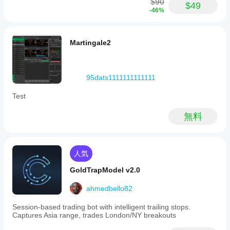
$90
適化
$49
は、過去
調整
-46%
する
の市場デ
すべ
こと
ータを使
きで
で、
用して
す
パフ
Martingale2
cBotをバ
ォー
か？
ックテス
マン
cBot
トできま
スを
cBot
はデ
す。
大幅
はす
95dats1111111111111
フォ
に向
べて
ルト
上さ
Test
のパ
の口
せる
ラメ
座で
こと
無料
ータ
同じ
がで
ーで
パフ
きま
開始
ォー
す。
する
マン
こと
人気
スを
も、
発揮
GoldTrapModel v2.0
提供
しま
され
ahmedbello82
た
す
最
適化
か？
Session-based trading bot with intelligent trailing stops.
ファ
パフ
Captures Asia range, trades London/NY breakouts
イル
ォー
を使