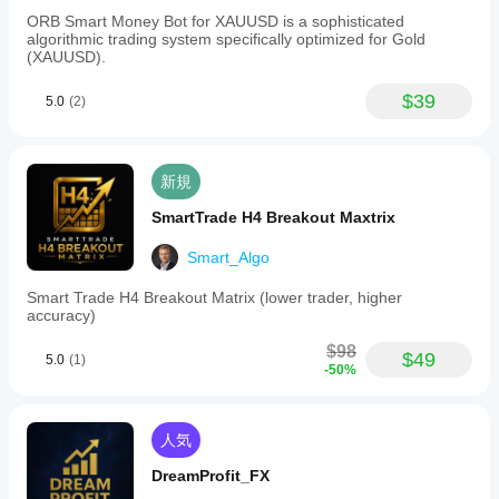
ORB Smart Money Bot for XAUUSD is a sophisticated
algorithmic trading system specifically optimized for Gold
(XAUUSD).
$39
5.0
(2)
新規
SmartTrade H4 Breakout Maxtrix
Smart_Algo
Smart Trade H4 Breakout Matrix (lower trader, higher
accuracy)
$98
$49
5.0
(1)
-50%
人気
DreamProfit_FX