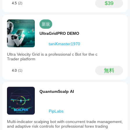
マン
$39
4.5
(2)
用す
スは
るこ
ブロ
とも
ーカ
でき
ーの
新規
ま
条
す。
件、
UltraGridPRO DEMO
スプ
レッ
taniKmaster1970
ド、
執行
Ultra Velocity Grid is a professional c Bot for the c
品質
Trader platform
によ
って
無料
4.0
(1)
異な
る場
合が
あり
QuantumScalp AI
ま
す。
ボッ
トを
PipLabs
ご自
身の
Multi-indicator scalping bot with concurrent trade management,
and adaptive risk controls for professional forex trading
環境