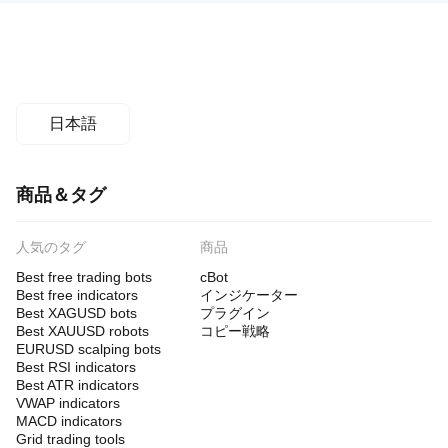
日本語
商品＆タグ
人気のタグ
商品
Best free trading bots
cBot
Best free indicators
インジケーター
Best XAGUSD bots
プラグイン
Best XAUUSD robots
コピー戦略
EURUSD scalping bots
Best RSI indicators
Best ATR indicators
VWAP indicators
MACD indicators
Grid trading tools