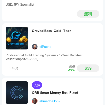
USD/JPY Specialist
無料
GravitalBots_Gold_Titan
elPache
Professional Gold Trading System - 1-Year Backtest
Validation(2025-2026)
$50
$39
5.0
(1)
-22%
人気
ORB Smart Money Bot_Fixed
ahmedbello82