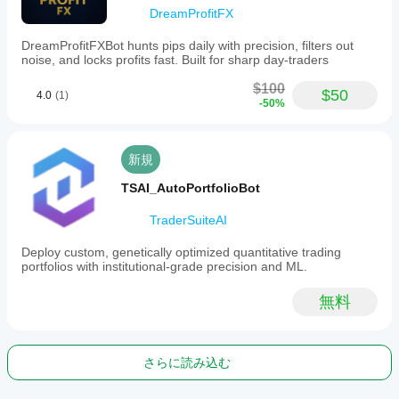
DreamProfitFX
DreamProfitFXBot hunts pips daily with precision, filters out
noise, and locks profits fast. Built for sharp day-traders
$100
$50
4.0
(1)
-50%
新規
TSAI_AutoPortfolioBot
TraderSuiteAI
Deploy custom, genetically optimized quantitative trading
portfolios with institutional-grade precision and ML.
無料
さらに読み込む