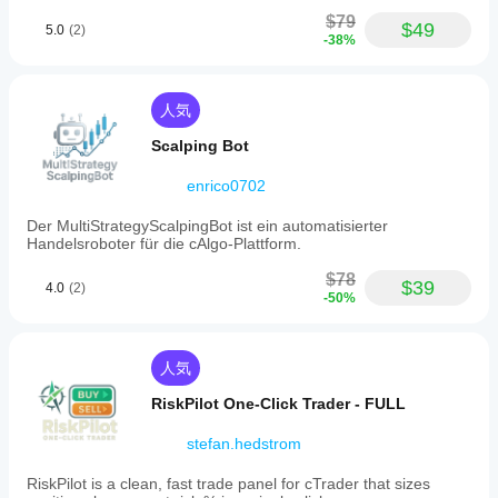
でテ
$79
スト
$49
5.0
(2)
-38%
する
こと
で、
実際
人気
の使
用状
Scalping Bot
況で
のパ
enrico0702
フォ
Der MultiStrategyScalpingBot ist ein automatisierter
ーマ
Handelsroboter für die cAlgo-Plattform.
ンス
を理
$78
解す
$39
4.0
(2)
-50%
るの
に役
立ち
ま
人気
す。
RiskPilot One-Click Trader - FULL
stefan.hedstrom
RiskPilot is a clean, fast trade panel for cTrader that sizes