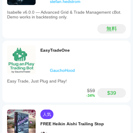
stefan.hedstrom
Isabelle v6.0.0 — Advanced Grid & Trade Management cBot.
Demo works in backtesting only.
無料
EasyTradeOne
GauchoHood
Easy Trade, Just Plug and Play!
$59
$39
-34%
人気
FREE Heikin Aishi Trailing Stop