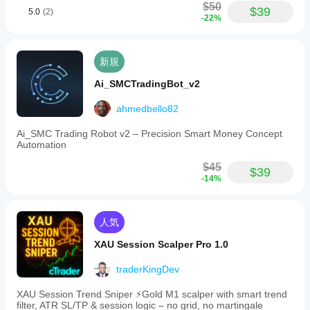
Macでし
$50
す
$39
5.0
(2)
かサポー
-22%
か？
トされて
以前に取
いませ
より
引をした
ん。
良い
新規
ことのな
結果
いデモ口
Ai_SMCTradingBot_v2
座でcBot
を得
を実行
るた
ahmedbello82
し、時間
めに
をかけて
cBot
Ai_SMC Trading Robot v2 – Precision Smart Money Concept
そのアク
の設
Automation
ティビテ
定を
ィを監視
$45
最適
$39
します。
-14%
化す
さまざま
べき
な市場環
境で一貫
です
人気
性、ドロ
か？
ーダウ
ブロ
XAU Session Scalper Pro 1.0
ン、およ
cBot
ーカ
び動作に
を実
ーと
traderKingDev
ご注目く
行す
市況
ださい。
に合
る前
XAU Session Trend Sniper ⚡️Gold M1 scalper with smart trend
cTrader
filter, ATR SL/TP & session logic – no grid, no martingale
わせ
にパ