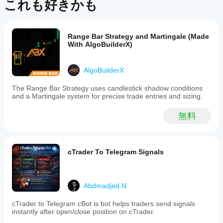
この
これも好きかも
cBot
商品
どの
をイ
には
cTrader
ンス
まだ
アプリ
トー
レビ
Range Bar Strategy and Martingale (Made
ルし
がcBot
With AlgoBuilderX)
ュー
た
をサポ
があ
ら、
ートし
りま
その
AlgoBuilderX
ていま
せ
クラ
ん。
すか？
ウド
The Range Bar Strategy uses candlestick shadow conditions
お使
cBotのク
また
and a Martingale system for precise trade entries and sizing.
いに
cBot
ラウド実
はロ
なっ
のパ
行はすべ
ーカ
無料
たこ
フォ
ての
ルの
とが
cTrader
ーマ
イン
ある
アプリで
ンス
スタ
方
サポート
ンス
をテ
cTrader To Telegram Signals
は、
されてい
を開
スト
ぜひ
ますが、
始し
する
レビ
ローカル
ま
には
ュー
実行は
す。
Abdmadjed.N
をお
どう
cTrader
願い
すれ
Windows
cTrader to Telegram cBot is bot helps traders send signals
しま
ばよ
と
instantly after open/close position on cTrader.
す。
cTrader
いで