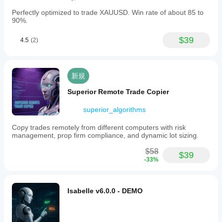
Perfectly optimized to trade XAUUSD. Win rate of about 85 to
90%.
$39
4.5
(2)
新規
Superior Remote Trade Copier
superior_algorithms
Copy trades remotely from different computers with risk
management, prop firm compliance, and dynamic lot sizing.
$58
$39
-33%
Isabelle v6.0.0 - DEMO