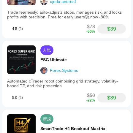
ojeda.andres1
Trade fearlessly: auto-adjusts stops, manages risk, and locks
profits with precision. Free for early users🚀 now -80%
$78
$39
4.5
(2)
-50%
人気
FSG Ultimate
Forex.Systems
Automated cTrader robot combining grid strategy, volatility-
based TP, and risk protection
$50
$39
5.0
(2)
-22%
新規
SmartTrade H4 Breakout Maxtrix