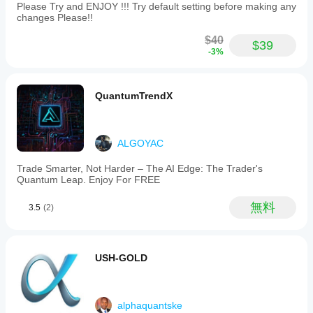
Please Try and ENJOY !!! Try default setting before making any
ご自
changes Please!!
身の
環境
$40
$39
でテ
-3%
スト
する
こと
で、
QuantumTrendX
実際
の使
用状
ALGOYAC
況で
のパ
Trade Smarter, Not Harder – The AI Edge: The Trader's
フォ
Quantum Leap. Enjoy For FREE
ーマ
ンス
無料
3.5
(2)
を理
解す
るの
に役
USH-GOLD
立ち
ま
す。
alphaquantske