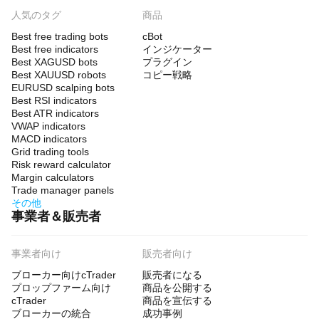
人気のタグ
商品
Best free trading bots
cBot
Best free indicators
インジケーター
Best XAGUSD bots
プラグイン
Best XAUUSD robots
コピー戦略
EURUSD scalping bots
Best RSI indicators
Best ATR indicators
VWAP indicators
MACD indicators
Grid trading tools
Risk reward calculator
Margin calculators
Trade manager panels
その他
事業者＆販売者
事業者向け
販売者向け
ブローカー向けcTrader
販売者になる
プロップファーム向け
商品を公開する
cTrader
商品を宣伝する
ブローカーの統合
成功事例