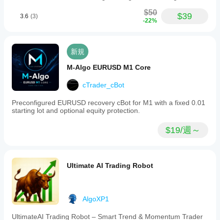
Windows
て
ラメ
と
$50
cBot
$39
3.6
(3)
ータ
cTrader
-22%
を
最
ーを
Macで
適化
は、過去
調整
する
の市場デ
すべ
こと
新規
ータを使
きで
で、
用して
す
パフ
M-Algo EURUSD M1 Core
cBotをバ
ォー
か？
ックテス
マン
cTrader_cBot
cBot
トできま
スを
cBot
はデ
す。
Preconfigured EURUSD recovery cBot for M1 with a fixed 0.01
大幅
はす
フォ
starting lot and optional equity protection.
に向
べて
ルト
上さ
のパ
の口
せる
$19/週～
ラメ
座で
こと
ータ
同じ
がで
ーで
パフ
きま
開始
ォー
す。
Ultimate AI Trading Robot
する
マン
こと
スを
も、
発揮
提供
AlgoXP1
しま
され
た
す
最
UltimateAI Trading Robot – Smart Trend & Momentum Trader