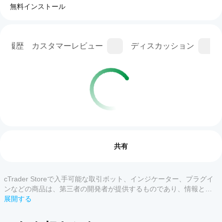
無料インストール
ン履歴
カスタマーレビュー
ディスカッション
取引プロフィール
cBot
を開
レビュー: 0
始す
共有
るに
はど
うす
cTrader Storeで入手可能な取引ボット、インジケーター、プラグイ
カスタマーレビュー
れば
ンなどの商品は、第三者の開発者が提供するものであり、情報と技
よい
術の取得のみを目的としてご利用いただけます。cTrader Storeはブ
展開する
すべて
5
4
3
2
です
ローカーではなく、投資助言や個人的な推奨を行うことも、将来の
か？
パフォーマンスを保証することもありません。