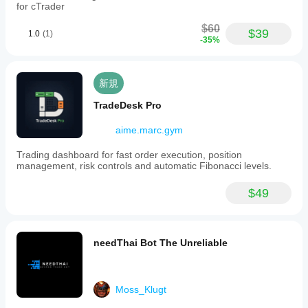
適化
か？
for cTrader
ファ
パフ
イル
$60
ォー
$39
1.0
(1)
を使
-35%
マン
用す
スは
るこ
ブロ
とも
ーカ
新規
でき
ーの
ま
条
TradeDesk Pro
す。
件、
スプ
aime.marc.gym
レッ
Trading dashboard for fast order execution, position
ド、
management, risk controls and automatic Fibonacci levels.
執行
品質
によ
$49
って
異な
る場
合が
needThai Bot The Unreliable
あり
ま
す。
Moss_Klugt
ボッ
トを