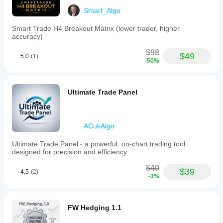
Smart_Algo
Smart Trade H4 Breakout Matrix (lower trader, higher
accuracy)
$98
$49
5.0
(1)
-50%
Ultimate Trade Panel
ACukAlgo
Ultimate Trade Panel - a powerful, on-chart trading tool
designed for precision and efficiency.
$40
$39
4.5
(2)
-3%
FW Hedging 1.1