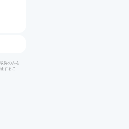
限版が欲
の取得のみを
保証すること
時間帯に応じ