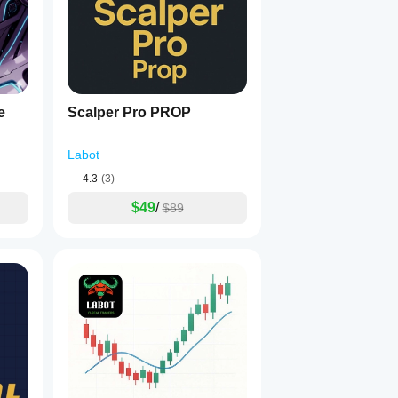
e
Scalper Pro PROP
Labot
4.3
(3)
$49
/
$89