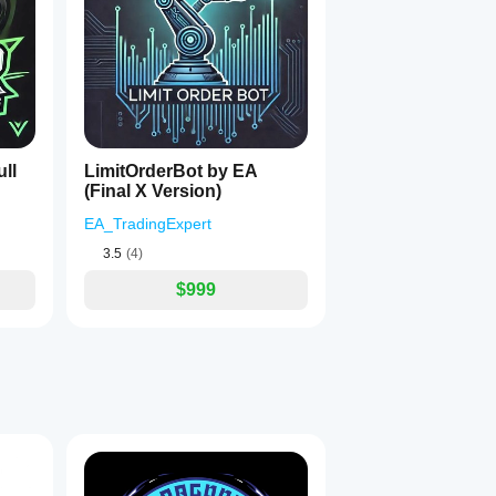
1
ll
LimitOrderBot by EA
(Final X Version)
EA_TradingExpert
3.5
(4)
$999