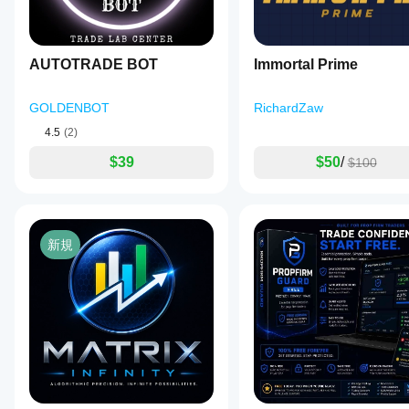
h.ermenkov
ま
条
す。
件、
April 16, 2025
スプ
very
レッ
AUTOTRADE BOT
Immortal Prime
good
ド、
on
執行
usdjpy
GOLDENBOT
RichardZaw
品質
on 7m
によ
4.5
(2)
って
異な
$39
$50
/
$100
る場
合が
あり
ま
す。
新規
ボッ
トを
ご自
身の
環境
でテ
スト
する
こと
で、