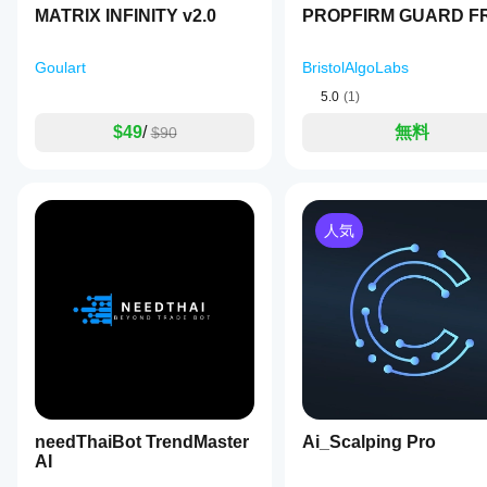
MATRIX INFINITY v2.0
実際
PROPFIRM GUARD F
の使
用状
Goulart
BristolAlgoLabs
況で
のパ
5.0
(1)
フォ
$49
/
無料
ーマ
$90
ンス
を理
解す
るの
に役
人気
立ち
ま
す。
needThaiBot TrendMaster
Ai_Scalping Pro
AI