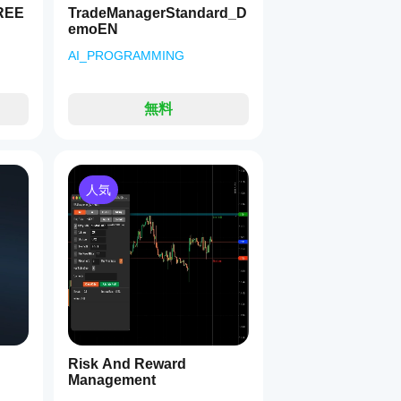
REE
TradeManagerStandard_D
emoEN
AI_PROGRAMMING
無料
人気
Risk And Reward
Management