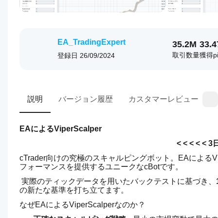
EA_TradingExpert
35.2M
33.
取引数量
獲得pi
登録日
26/09/2024
説明
バージョン履歴
カスタマーレビュー
EAによるViperScalper
 < < < < <
cTrader向けの究極のスキャルピングボット。EAによるV
フォーマンスを提供するユニークなcBotです。
 実際のティックデータを用いたバックテストに基づき、
の新たな基準を打ち立てます。
なぜEAによるViperScalperなのか？