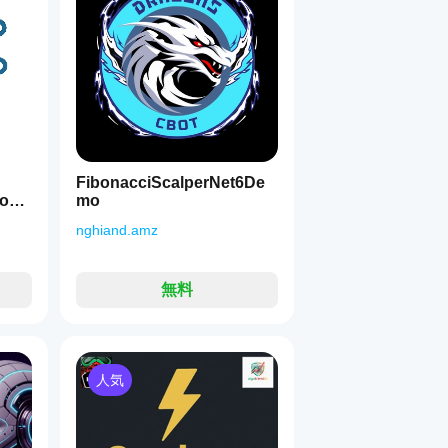
FibonacciScalperNet6De
ion
mo
nghiand.amz
無料
人気