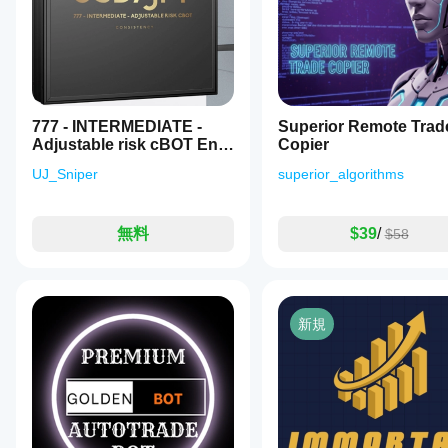
cBotをバ
big minus
ォー
か？
ックテス
on the
マン
cBot
balance.
トできま
スを
cBot
はデ
す。
大幅
はす
フォ
に向
べて
ルト
ozzbusinessolutions
上さ
のパ
の口
せる
777 - INTERMEDIATE -
Superior Remote Trad
ラメ
July 20, 2025
座で
こと
Adjustable risk cBOT Enc
Copier
ータ
同じ
がで
DEMO
ーで
パフ
UJ_Sniper
superior_algorithms
きま
開始
Jo+Jo
ォー
す。
する
マン
こと
May 7, 2025
スを
無料
$39
/
$58
も、
発揮
Very Good
提供
Trading bot.
しま
され
With more
た
す
最
than 80%
適化
か？
win rate. But
新規
ファ
you need to
パフ
イル
use your
ォー
を使
own risk
マン
management
用す
スは
plan.
るこ
ブロ
とも
ーカ
でき
ーの