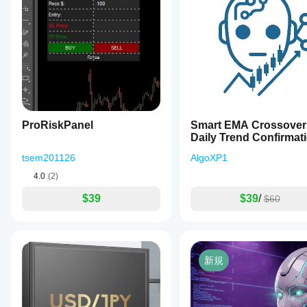
を実行
with strict
るた
DD control.
し、時間
めに
をかけて
cBot
そのアク
の設
ImperialDelta
ティビテ
定を
ィを監視
最適
August 11, 2025
します。
化す
さまざま
Taking
べき
な市場環
0.1 pips
境で一貫
です
takes is
ProRiskPanel
Smart EMA Crossover
性、ドロ
quite
か？
Daily Trend Confirmat
powerful.
ーダウ
ブロ
It is
Net Profit
ン、およ
cBot
ーカ
tsem201126
AlgoXP1
especially
び動作に
を実
ーと
powerful
ご注目く
4.0
(2)
行す
市況
when the
ださい。
bot
に合
る前
$39
$39
/
$60
cTrader
catches
わせ
にパ
Windows
2-3 stops
て
ラメ
と
and
cBot
ータ
these
cTrader
を
最
stops un
ーを
Macで
適化
cover 50
新規
は、過去
調整
する
trades in
の市場デ
すべ
こと
the plus
ータを使
きで
and also
で、
用して
make a
す
パフ