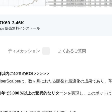
47K
69
3.46K
ps
販売
無料インストール
ディスカッション
よくあるご質問
 3日以内に40％のROI > > > > >
iperScalperは、数ヶ月にわたる開発と最適化の成果であり、
1年で3,000％以上の驚異的なリターン
を実現し、このボットは