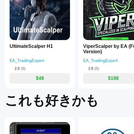
ていま
クラ
すべて
5
4
3
2
すか？
ウド
cBotのク
また
cBot
ラウド実
はロ
algo.expert
のパ
行はすべ
ーカ
フォ
ての
October 3, 2025
ルの
cTrader
ーマ
イン
ViperScalper
アプリで
ンス
スタ
tested on
UltimateScalper H1
サポート
ViperScalper by EA (Fu
ンス
をテ
EURJPY T5
されてい
Version)
を開
スト
crashed
ますが、
始し
hard
する
EA_TradingExpert
EA_TradingExpert
ローカル
ま
(−52%).
には
実行は
Optimization
す。
2.0
(3)
2.6
(5)
どう
cTrader
couldn’t
すれ
save it. On
$49
$198
Windows
USDJPY
ばよ
と
M4, backtest
cTrader
いで
was weak
Macでし
す
これも好きかも
(−10%) but
かサポー
か？
optimization
トされて
turned it
以前に取
いませ
+4.6% and
より
引をした
ん。
live gave
良い
ことのな
+$41. Only
結果
いデモ口
usable on
座でcBot
を得
USDJPY