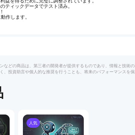
大の利益を得るために完璧に調整されています。
実際のティックデータでテスト済み。
I！
に動作します。
取引を次のレベルへ引き上げましょう！
益の上限は0.50に設定されています。試してみて、完全無制
/products/588
。その後は、
通常価格699ドル
が適用されます。
プラグインなどの商品は、第三者の開発者が提供するものであり、情報と技術
ーではなく、投資助言や個人的な推奨を行うことも、将来のパフォーマンスを
s/1aekitckke84wjswnszsu7o0bl5vx4t7）を推奨し、特定の
品
人気