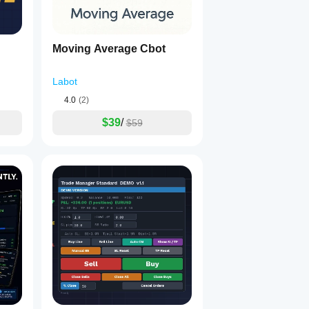
Moving Average Cbot
Labot
4.0
(2)
$39
/
$59