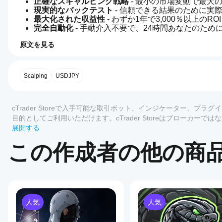
正確なスキャルピング戦略
 - 最小の市場変動で最
現実的なバックテスト
 - 信頼できる結果のために
最大化された収益性
 - わずか1年で3,000％以上のRO
完全自動化
 - 手動介入不要で、24時間あなたのため
今すぐEAによるViperScalperを始めて、あなたの
原文を見る
4.2
取引プロフィール
cBot
を開
無効化の日付なしの完全機能デモ。ただし、ポジション利
始す
Scalping
USDJPY
しい場合は、こちらから入手してください https://ctrader.com
るに
最初の
はど
20ダウンロード
は
特別価格99ドル
で提供されます
レビュー: 5
うす
cTrader Storeで入手可能な取引ボット、インジケーター、
れば
目的としてご利用いただけます。cTrader Storeはブローカ
5
80 %
標準設定としてUSD/JPY用の設定（https://app.box.com/
よい
もありません。
展開する
てご自身の好みに基づいて最適化してください。
4
0 %
です
この作成者の他の商
か？
3
0 %
設定：
cBot
2
0 %
どの
リスクレベル - 取引に使用されるフリーマージンの割合
をイ
1
cTrader
20 %
ンス
残りのパラメータは自明です。
アプリ
トー
ルし
がcBot
た
人気
人気
をサポ
カスタマーレビュー
ら、
ートし
その