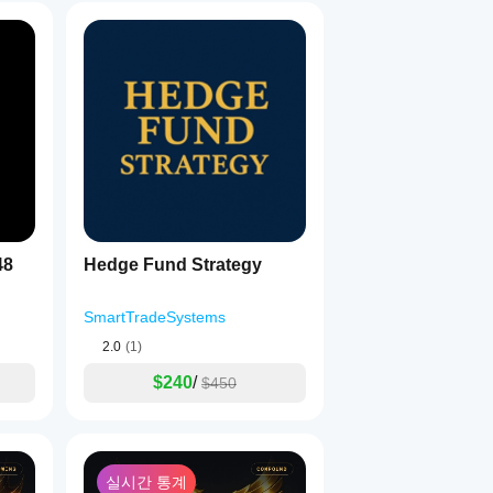
48
Hedge Fund Strategy
SmartTradeSystems
2.0
(1)
$240
/
$450
실시간 통계