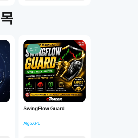
항목
신규
SwingFlow Guard
AlgoXP1