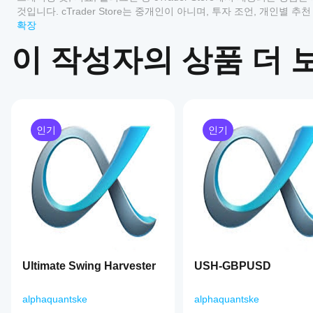
요?
a
것입니다. cTrader Store는 중개인이 아니며, 투자 조언, 개인별
5
0 %
fully
확장
설치
automated
어떤
4
50 %
후,
trading
cTrader
이 작성자의 상품 더 
cBot
3
50 %
bot
앱이
의
designed
2
0 %
클라
cBot을
for
우드
professional-
1
지원하
0 %
style
또는
나요?
liquidity
로컬
모든
strategies.
인스
cBot
인기
인기
cTrader
It
고객 리뷰
턴스
성능
operates
앱은
를
autonomously
을
cBot의
시작
by
모두
5
4
3
2
클라우드
어떻
하세
opening
실행을
게
요.
and
지원하
테스
closing
TrendRiderFX
며, 로컬
trades
트할
실행은
without
수
December 7, 2025
cTrader
user
있나
intervention,
Windows
for smart
요?
requiring
와 Mac에
money
Ultimate Swing Harvester
USH-GBPUSD
only
서만 가
이전 거
style
the
더
능합니
래가 없
analysis,
adjustment
나은
the
다.
는 새 데
alphaquantske
alphaquantske
of
practical
결과
모 계정
lot