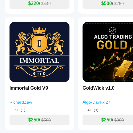
트레이딩 프로필
$220
/
$500
/
$440
$750
및
실
행
품
질
에
따
라
성
능
이
달
라
질
수
있
Immortal Gold V9
GoldWick v1.0
습
니
다.
RichardZaw
Algo-DavFx.27
현
5.0
(1)
4.0
(3)
재
사
$250
/
$250
/
$500
$300
용
중
인