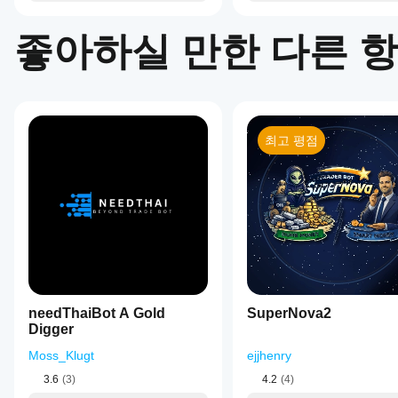
할까
성능
result still
하세요.
rate
요?
이
looks
of
크게
좋아하실 만한 다른 
clean, the
기본
75%,
cBot
향상
product
매개
reflecting
becomes
될
은
its
변수
easier to
수
trade
모든
를
trust.
success
있습
사용
계정
ratio.
니
하여
에서
This
다.
cBot
동일
최고 평점
bot
을
is
한
시작
suitable
성능
하거
for
을
users
나
보이
seeking
제공
automated
나
된
execution
요?
최적
of
화
중
liquidity-
파일
개
based
을
trading
인
사용
strategies
needThaiBot A Gold
SuperNova2
조
with
할
Digger
건,
minimal
수
스
manual
Moss_Klugt
ejjhenry
있습
프
input.
니
레
3.6
(3)
4.2
(4)
다.
드