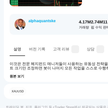
alphaquantske
4.17M
2.74M
11
거래량
핍 수익
판
설명
버전 기록
고객 리뷰
상담
이것은 전문 헤지펀드 매니저들이 사용하는 유동성 전략을 기
트 크기만 조정하면 봇이 나머지 모든 작업을 스스로 수행
원본 보기
3.5
cBot
AI 요약
을
Liquidity
어떻
XAUUSD
Sweep
Hedge
게
Fund-
시작
Grade
리뷰: 2
하나
트레이딩 봇, 지표, 플러그인 등 cTrader Store에서 제공되는 
is