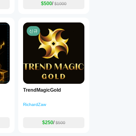
$500
/
$1000
신규
TrendMagicGold
RichardZaw
$250
/
$500