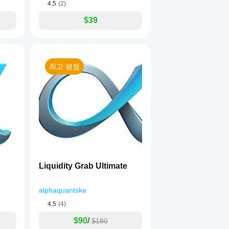
4.5
(2)
$39
최고 평점
Liquidity Grab Ultimate
alphaquantske
4.5
(4)
$90
/
$180