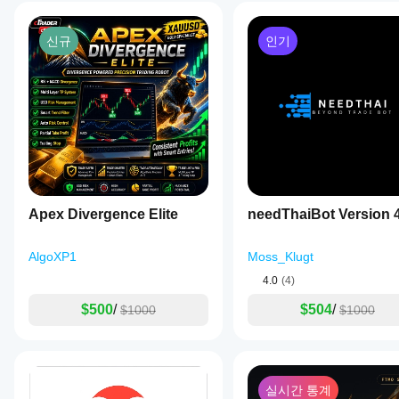
환
경
신규
인기
에
서
봇
을
테
스
트
해
보
면
실
Apex Divergence Elite
needThaiBot Version 
제
사
용
AlgoXP1
Moss_Klugt
시
4.0
(4)
어
떤
$500
/
$504
/
$1000
$1000
성
능
을
보
이
실시간 통계