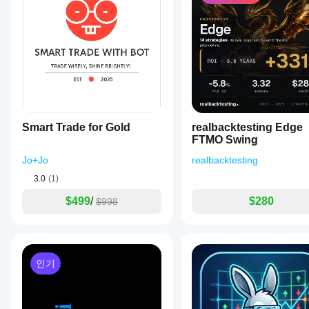
는
지
파
악
하
는
데
도
움
이
됩
Smart Trade for Gold
realbacktesting Edge
니
FTMO Swing
다.
Jo+Jo
realbacktesting
3.0
(1)
$499
/
$280
$998
인기