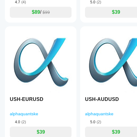
question
4.7
(4)
5.0
(2)
에서
를
size
is
cBot을
based
얻기
whether it
$89
/
$39
$99
on
실행하고
위해
reduces
the
시간별로
bad
cBot
user's
활동을
decisions.
설정
account
모니터링
A 48
size.
을
setup
하세요.
The
최적
journal on
일관성,
bot
New York
화해
낙폭, 다
targets
open
야
양한 시
the
makes
XAUUSD
장 조건
하나
that
(gold)
에서의
요?
clearer.
market
동작을
중개
and
중점적으
cBot
인
is
로 관찰
ScalperBot9000
을
built
및
하세요.
to
실행
시장
cTrader
December 5, 2025
deliver
조건
하기
Windows
hedge
USH-EURUSD
USH-AUDUSD
에
전에
for me
fund-
와 Mac에
맞춰
the fair
매개
grade
서 과거
cBot
test is 3
performance.
변수
alphaquantske
시장 데
alphaquantske
sessions
을
It
를
이터를
with 20
최적
features
4.0
(2)
5.0
(2)
바탕으로
조정
FVG
a
화
하
cBot을
reactions.
해야
reported
$39
$39
면
If the
백테스트
win