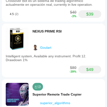
Crossover Bot es un sistema de trading algorítmico
Windows
supports
주
에
전에
actualmente en operación real, currently in live operation.
all
와 Mac에
세
맞춰
매개
asset
서 과거
요!
cBot
$40
types,
변수
$39
시장 데
4.5
(2)
을
-3%
lot
를
이터를
최적
sizes,
바탕으로
조정
and
화
하
cBot을
해야
brokers,
면
백테스트
NEXUS PRIME RSI
allowing
할까
성능
하세요.
flexible
요?
이
deployment
크게
기본
across
cBot
향상
매개
different
Goulart
될
은
trading
변수
수
environments.
모든
를
Intelligent system, Available any instrument. Profit 12.
The
있습
Drawdown 1%
사용
계정
product
니
하여
에서
includes
다.
$80
cBot
$49
동일
a
-39%
을
free
한
시작
backtest
성능
하거
and
을
live
나
신규
보이
trading
제공
period
나
된
Superior Remote Trade Copier
until
요?
최적
August
화
superior_algorithms
중
30,