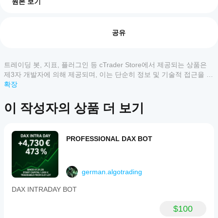
원본 보기
cBot
마틴게일 없음
AI 요약
을
리뷰: 0
This
모든 자산, 로트 크기 및 브로커에 대해 무료
어떻
공유
trading
bot
게
operates
시작
on
하나
트레이딩 봇, 지표, 플러그인 등 cTrader Store에서 제공되는 상품은
고객 리뷰
the
요?
EURUSD
제3자 개발자에 의해 제공되며, 이는 단순히 정보 및 기술적 접근을 목
currency
설치
적으로 제공된 것입니다. cTrader Store는 중개인이 아니며, 투자 조
확장
모두
5
4
3
2
1
pair
어떤
후,
언, 개인별 추천 또는 향후 성과에 대한 어떠한 보장도 제공하지 않습
using
cTrader
cBot
니다.
Renko
이 작성자의 상품 더 보기
이
앱이
의
chart
상
클라
cBot을
analysis
품
우드
and
지원하
에
has
또는
나요?
PROFESSIONAL DAX BOT
대
demonstrated
로컬
모든
한
profitability
인스
cBot
cTrader
since
리
턴스
성능
2014.
앱은
뷰
를
german.algotrading
It
을
cBot의
가
시작
is
클라우드
어떻
아
하세
DAX INTRADAY BOT
designed
실행을
게
직
요.
for
지원하
없
테스
swing
$100
며, 로컬
습
trading,
트할