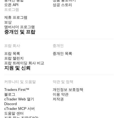
중개인 통합
상품 홍보하기
오픈 API
성공 스토리
프로그램
제휴 프로그램
보상
앰버서더 프로그램
중개인 및 프랍
프랍 회사
중개인
프랍 목록
중개인 목록
프랍 챌린지
프랍 트레이딩 회사 비교
지원 및 신뢰
커뮤니티 및 도움말
약관 및 정책
Traders First™
개인정보 보호정책
블로그
이용 약관
cTrader Web 열기
저작권
Discord
cTrader MCP 서버
도움말 센터