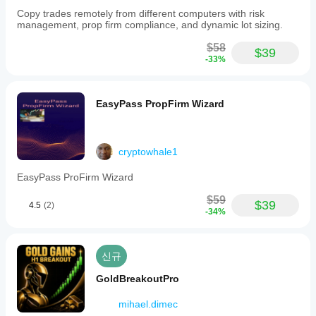
파일
개
2025.
Copy trades remotely from different computers with risk
을
Users
인
management, prop firm compliance, and dynamic lot sizing.
사용
are
조
advised
할
건,
$58
to
수
$39
스
-33%
use
있습
프
the
니
레
updated
다.
드
version
EasyPass PropFirm Wizard
및
with
a
실
corrected
행
stop-
품
loss
cryptowhale1
질
setting
에
of
EasyPass ProFirm Wizard
따
1000
라
pips
$59
$39
4.5
(2)
성
to
-34%
avoid
능
premature
이
trade
달
exits.
신규
라
The
질
bot’s
GoldBreakoutPro
수
focus
있
on
mihael.dimec
습
trend-