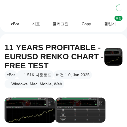
프랍
cBot
지표
플러그인
Copy
챌린지
11 YEARS PROFITABLE -
EURUSD RENKO CHART -
FREE TEST
cBot
1.51K
다운로드
버전 1.0, Jan 2025
Windows, Mac, Mobile, Web