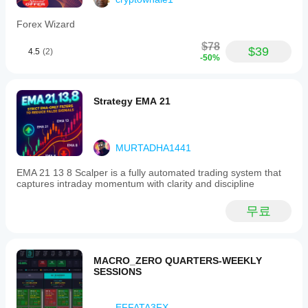
어
떤
Forex Wizard
성
능
$78
$39
4.5
(2)
을
-50%
보
이
는
Strategy EMA 21
지
파
악
하
MURTADHA1441
는
데
EMA 21 13 8 Scalper is a fully automated trading system that
도
captures intraday momentum with clarity and discipline
움
이
무료
됩
니
다.
MACRO_ZERO QUARTERS-WEEKLY
SESSIONS
EFFATA3FX