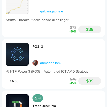
galvanigabriele
Sfrutta il breakout delle bande di bollinger.
$78
$39
-50%
PO3_3
ahmedbello82
🚀 HTF Power 3 (PO3) – Automated ICT AMD Strategy
$70
$39
4.5
(2)
-45%
신규
TradeDesk Pro