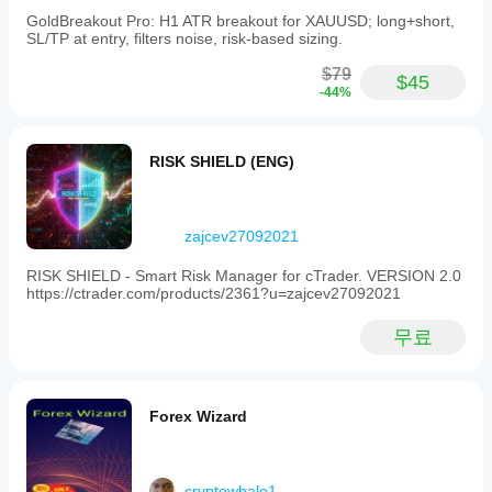
based
니
GoldBreakout Pro: H1 ATR breakout for XAUUSD; long+short,
entries
다.
SL/TP at entry, filters noise, risk-based sizing.
aims
현
to
재
$79
provide
$45
사
-44%
consistent
용
performance
중
over
인
extended
RISK SHIELD (ENG)
periods.
환
경
트레이딩 프로필
에
서
zajcev27092021
봇
을
RISK SHIELD - Smart Risk Manager for cTrader. VERSION 2.0
테
https://ctrader.com/products/2361?u=zajcev27092021
스
트
무료
해
보
면
실
Forex Wizard
제
사
용
시
cryptowhale1