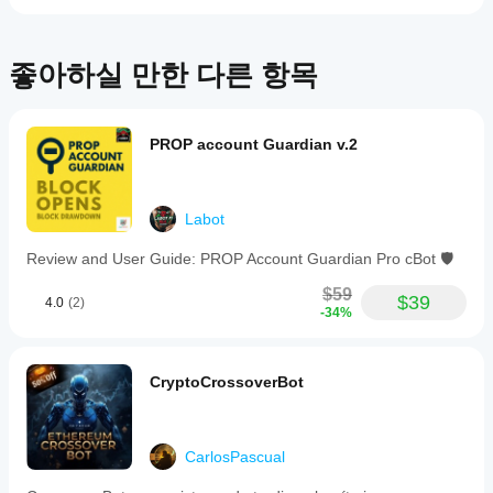
실행은
니
maintaining
수
cTrader
only
다.
있나
one
Windows
이
요?
open
와 Mac에
미
좋아하실 만한 다른 항목
trade
서만 가
이전 거
사
at
더
능합니
래가 없
용
a
나은
다.
는 새 데
해
time
결과
모 계정
PROP account Guardian v.2
보
without
에서
를
셨
employing
cBot을
martingale
얻기
나
strategies.
실행하고
요?
위해
The
Labot
시간별로
다
cBot
bot
활동을
른
설정
requires
Review and User Guide: PROP Account Guardian Pro cBot 🛡️
모니터링
사
a
을
하세요.
람
minimum
최적
$59
일관성,
$39
들
4.0
(2)
starting
-34%
화해
낙폭, 다
에
capital
야
양한 시
of
게
150
장 조건
하나
가
euros
에서의
요?
CryptoCrossoverBot
장
with
동작을
먼
중개
a
중점적으
cBot
저
인
0.01
로 관찰
소
을
lot
및
CarlosPascual
하세요.
개
size.
실행
시장
cTrader
해
It
조건
하기