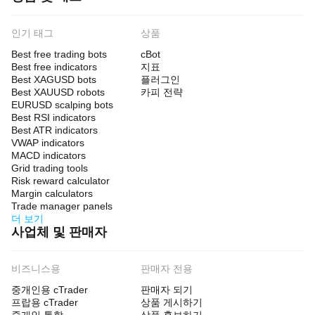
인기 태그
상품
Best free trading bots
cBot
Best free indicators
지표
Best XAGUSD bots
플러그인
Best XAUUSD robots
카피 전략
EURUSD scalping bots
Best RSI indicators
Best ATR indicators
VWAP indicators
MACD indicators
Grid trading tools
Risk reward calculator
Margin calculators
Trade manager panels
더 보기
사업체 및 판매자
비즈니스용
판매자 전용
중개인용 cTrader
판매자 되기
프랍용 cTrader
상품 게시하기