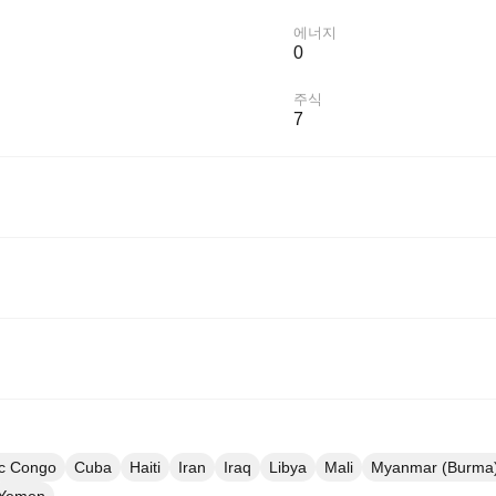
에너지
0
주식
7
ic Congo
Cuba
Haiti
Iran
Iraq
Libya
Mali
Myanmar (Burma