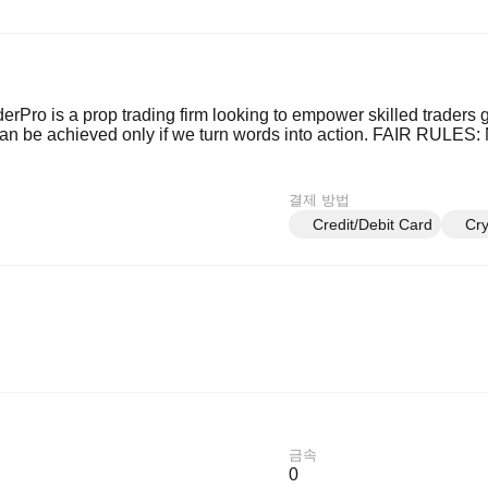
derPro is a prop trading firm looking to empower skilled traders
can be achieved only if we turn words into action. FAIR RULES: 
결제 방법
Credit/Debit Card
Cry
금속
0