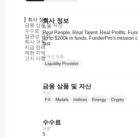
회사 정보
회사 정보
금융 상품 및 자산
설명
수수료
Real People. Real Talent. Real Profits. Fun
일관성 규칙
up to $200k in funds. FunderPro's mission 
회사 규칙
fast
지급 정책
제한 지역
중개인 유형
고지 사항
Liquidity Provider
금융 상품 및 자산
자산
FX
Metals
Indices
Energy
Crypto
수수료
외환
5