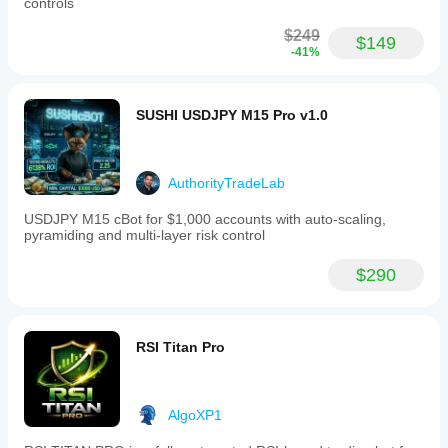
controls
$249
$149
-41%
SUSHI USDJPY M15 Pro v1.0
AuthorityTradeLab
USDJPY M15 cBot for $1,000 accounts with auto-scaling,
pyramiding and multi-layer risk control
$290
RSI Titan Pro
AlgoXP1