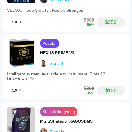
VELOX: Trade Smarter, Faster, Stronger.
$500
$250
5.0
(1)
-50%
Popular
NEXUS PRIME V3
Goulart
Intelligent system, Available any instrument. Profit 12.
Drawdown 1%
$200
$130
5.0
(4)
-35%
Statistik langsung
MultiStrategy_XAGUSDM5
RatuAlgo