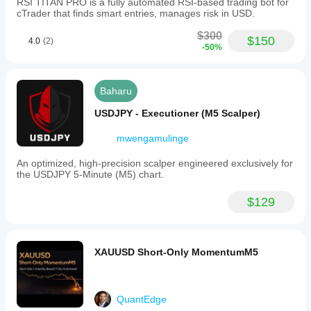
RSI TITAN PRO is a fully automated RSI-based trading bot for
cTrader that finds smart entries, manages risk in USD.
$300
$150
4.0
(2)
-50%
Baharu
USDJPY - Executioner (M5 Scalper)
mwengamulinge
An optimized, high-precision scalper engineered exclusively for
the USDJPY 5-Minute (M5) chart.
$129
XAUUSD Short-Only MomentumM5
QuantEdge