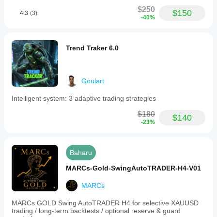
dan Mac.
pada syarat
$250
$150
4.3
(3)
broker,
-40%
spread dan
kualiti
pelaksanaan.
Trend Traker 6.0
Menguji bot
dalam
persekitaran
anda sendiri
Goulart
membantu
anda
Intelligent system: 3 adaptive trading strategies
memahami
prestasi bot
$180
$140
tersebut
-23%
dalam
penggunaan
sebenar.
Baharu
MARCs-Gold-SwingAutoTRADER-H4-V01
MARCs
MARCs GOLD Swing AutoTRADER H4 for selective XAUUSD
trading / long-term backtests / optional reserve & guard