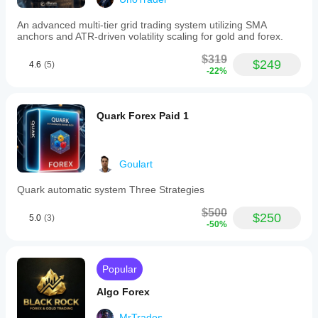
An advanced multi-tier grid trading system utilizing SMA
anchors and ATR-driven volatility scaling for gold and forex.
$319
$249
4.6
(5)
-22%
Quark Forex Paid 1
Goulart
Quark automatic system Three Strategies
$500
$250
5.0
(3)
-50%
Popular
Algo Forex
MrTrades