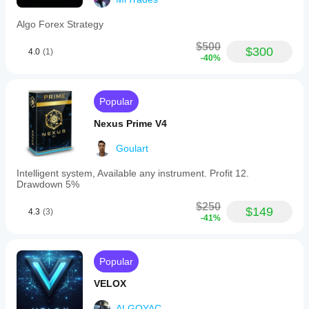
Algo Forex Strategy
$500
$300
4.0
(1)
-40%
Popular
Nexus Prime V4
Goulart
Intelligent system, Available any instrument. Profit 12.
Drawdown 5%
$250
$149
4.3
(3)
-41%
Popular
VELOX
ALGOYAC