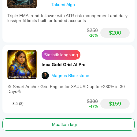
Takumi.Algo
Triple EMA trend-follower with ATR risk management and daily
loss/profit limits built for funded accounts.
$250
$200
-20%
Statistik langsung
Inca Gold Grid AI Pro
Magnus.Blackstone
🌞 Smart Anchor Grid Engine for XAUUSD up to +230% in 30
Days🌞
$300
$159
3.5
(8)
-47%
Muatkan lagi