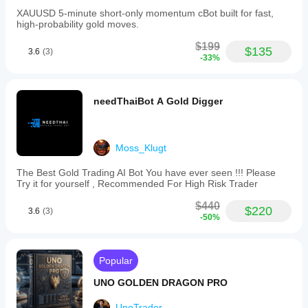
XAUUSD 5-minute short-only momentum cBot built for fast,
high-probability gold moves.
$199
$135
3.6
(3)
-33%
needThaiBot A Gold Digger
Moss_Klugt
The Best Gold Trading AI Bot You have ever seen !!! Please
Try it for yourself , Recommended For High Risk Trader
$440
$220
3.6
(3)
-50%
Popular
UNO GOLDEN DRAGON PRO
UnoTrader