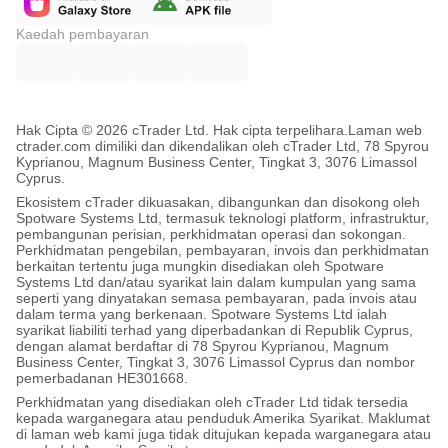
Kaedah pembayaran
Hak Cipta © 2026 cTrader Ltd. Hak cipta terpelihara.
Laman web
ctrader.com dimiliki dan dikendalikan oleh cTrader Ltd, 78 Spyrou
Kyprianou, Magnum Business Center, Tingkat 3, 3076 Limassol
Cyprus.
Ekosistem cTrader dikuasakan, dibangunkan dan disokong oleh
Spotware Systems Ltd, termasuk teknologi platform, infrastruktur,
pembangunan perisian, perkhidmatan operasi dan sokongan.
Perkhidmatan pengebilan, pembayaran, invois dan perkhidmatan
berkaitan tertentu juga mungkin disediakan oleh Spotware
Systems Ltd dan/atau syarikat lain dalam kumpulan yang sama
seperti yang dinyatakan semasa pembayaran, pada invois atau
dalam terma yang berkenaan. Spotware Systems Ltd ialah
syarikat liabiliti terhad yang diperbadankan di Republik Cyprus,
dengan alamat berdaftar di 78 Spyrou Kyprianou, Magnum
Business Center, Tingkat 3, 3076 Limassol Cyprus dan nombor
pemerbadanan HE301668.
Perkhidmatan yang disediakan oleh cTrader Ltd tidak tersedia
kepada warganegara atau penduduk Amerika Syarikat. Maklumat
di laman web kami juga tidak ditujukan kepada warganegara atau