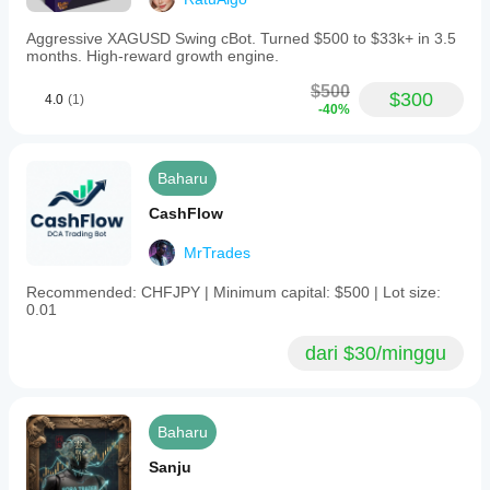
Aggressive XAGUSD Swing cBot. Turned $500 to $33k+ in 3.5
months. High-reward growth engine.
$500
$300
4.0
(1)
-40%
Baharu
CashFlow
MrTrades
Recommended: CHFJPY | Minimum capital: $500 | Lot size:
0.01
dari $30/minggu
Baharu
Sanju