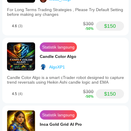
For Long Terms Trading Strategies , Please Try Default Setting
before making any changes
$300
$150
4.6
(3)
-50%
Statistik langsung
Candle Color Algo
AlgoXP1
Candle Color Algo is a smart cTrader robot designed to capture
trend reversals using Heikin Ashi candle logic and EMA
$300
$150
4.5
(4)
-50%
Statistik langsung
Inca Gold Grid AI Pro