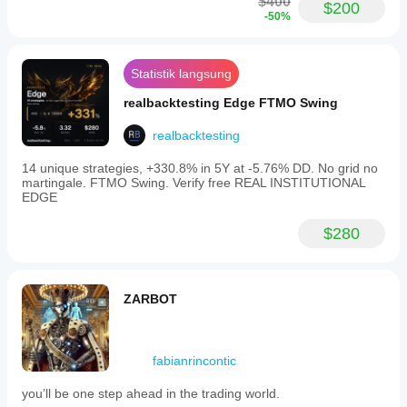
$400
$200
anda
-50%
memahami
prestasi bot
tersebut
Statistik langsung
dalam
penggunaan
realbacktesting Edge FTMO Swing
sebenar.
realbacktesting
14 unique strategies, +330.8% in 5Y at -5.76% DD. No grid no
martingale. FTMO Swing. Verify free REAL INSTITUTIONAL
EDGE
$280
ZARBOT
fabianrincontic
you’ll be one step ahead in the trading world.