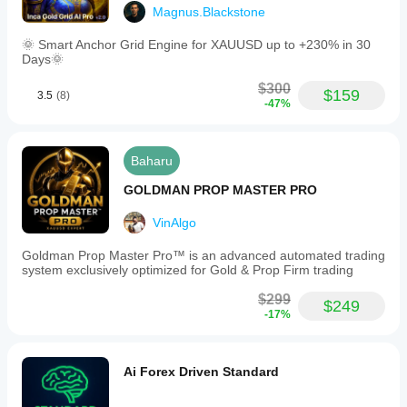
Magnus.Blackstone
🌞 Smart Anchor Grid Engine for XAUUSD up to +230% in 30
Days🌞
$300
$159
3.5
(8)
-47%
Baharu
GOLDMAN PROP MASTER PRO
VinAlgo
Goldman Prop Master Pro™ is an advanced automated trading
system exclusively optimized for Gold & Prop Firm trading
$299
$249
-17%
Ai Forex Driven Standard