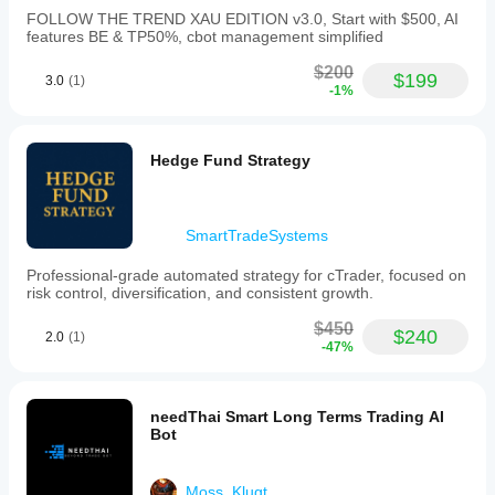
FOLLOW THE TREND XAU EDITION v3.0, Start with $500, AI
features BE & TP50%, cbot management simplified
$200
$199
3.0
(1)
-1%
Hedge Fund Strategy
SmartTradeSystems
Professional-grade automated strategy for cTrader, focused on
risk control, diversification, and consistent growth.
$450
$240
2.0
(1)
-47%
needThai Smart Long Terms Trading AI
Bot
Moss_Klugt