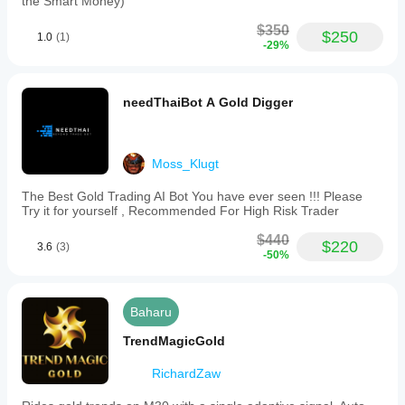
the Smart Money)
$350
$250
1.0
(1)
-29%
needThaiBot A Gold Digger
Moss_Klugt
The Best Gold Trading AI Bot You have ever seen !!! Please
Try it for yourself , Recommended For High Risk Trader
$440
$220
3.6
(3)
-50%
Baharu
TrendMagicGold
RichardZaw