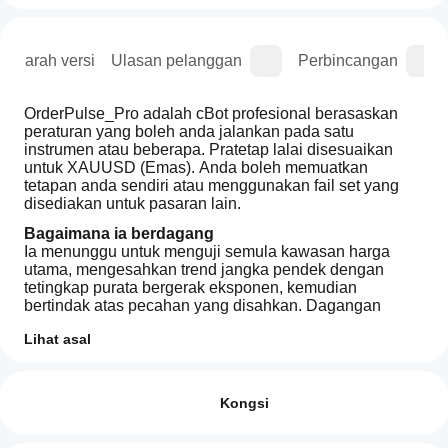
Sejarah versi
Ulasan pelanggan
Perbincangan
OrderPulse_Pro adalah cBot profesional berasaskan 
peraturan yang boleh anda jalankan pada satu 
instrumen atau beberapa. Pratetap lalai disesuaikan 
untuk XAUUSD (Emas). Anda boleh memuatkan 
tetapan anda sendiri atau menggunakan fail set yang 
disediakan untuk pasaran lain.
Bagaimana ia berdagang
Ia menunggu untuk menguji semula kawasan harga 
utama, mengesahkan trend jangka pendek dengan 
tetingkap purata bergerak eksponen, kemudian 
bertindak atas pecahan yang disahkan. Dagangan 
diuruskan dengan keluar jejak dinamik secara langsung. 
Lihat asal
Semakan spread dan struktur serta had posisi 
Profil dagangan
membantu mengurangkan bunyi dan mengurus 
Bagaimanakah
pendedahan. Masa pegangan tipikal dalam ujian adalah 
cara untuk
Ulasan: 0
kira-kira 26 jam secara keseluruhan. Emas biasanya 
memulakan
Kongsi
lebih pantas. Kaki FX biasanya 1 hingga 3 hari.
cBot?
Ciri utama
Selepas