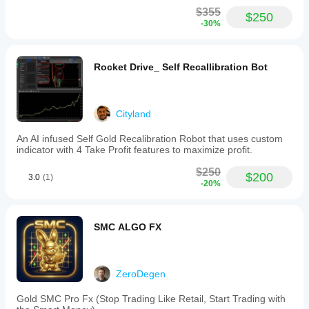
$355
$250
-30%
Rocket Drive_ Self Recallibration Bot
Cityland
An AI infused Self Gold Recalibration Robot that uses custom
indicator with 4 Take Profit features to maximize profit.
$250
$200
3.0
(1)
-20%
SMC ALGO FX
ZeroDegen
Gold SMC Pro Fx (Stop Trading Like Retail, Start Trading with