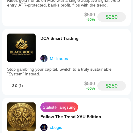
Rides gold trends on M30 with a single adaptive signal. Auto
entry, ATR-protected, banks profit, flips with the trend.
$500
$250
-50%
DCA Smart Trading
MrTrades
Stop gambling your capital. Switch to a truly sustainable
"System" instead.
$500
$250
3.0
(1)
-50%
Statistik langsung
Follow The Trend XAU Edition
cLogic