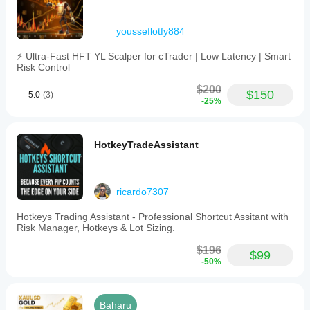
yousseflotfy884
⚡ Ultra-Fast HFT YL Scalper for cTrader | Low Latency | Smart
Risk Control
$200
$150
5.0
(3)
-25%
HotkeyTradeAssistant
ricardo7307
Hotkeys Trading Assistant - Professional Shortcut Assitant with
Risk Manager, Hotkeys & Lot Sizing.
$196
$99
-50%
Baharu