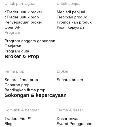
Untuk perniagaan
Untuk penjual
cTrader untuk broker
Menjadi penjual
cTrader untuk prop
Terbitkan produk
Penyepaduan broker
Promosikan produk
Open API
Kisah kejayaan
Program
Program anggota gabungan
Ganjaran
Program duta
Broker & Prop
Firma prop
Broker
Senarai firma prop
Senarai broker
Cabaran prop
Bandingkan firma prop
Sokongan & kepercayaan
Komuniti & bantuan
Terma & dasar
Traders First™
Dasar privasi
Blog
Syarat Penggunaan