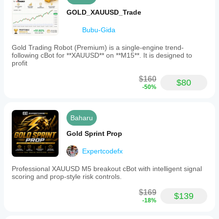
GOLD_XAUUSD_Trade
Bubu-Gida
Gold Trading Robot (Premium) is a single-engine trend-
following cBot for **XAUUSD** on **M15**. It is designed to
profit
$160
$80
-50%
Baharu
Gold Sprint Prop
Expertcodefx
Professional XAUUSD M5 breakout cBot with intelligent signal
scoring and prop-style risk controls.
$169
$139
-18%