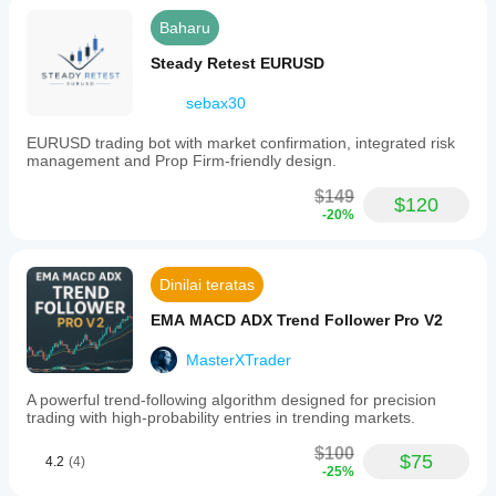
Baharu
Steady Retest EURUSD
sebax30
EURUSD trading bot with market confirmation, integrated risk
management and Prop Firm-friendly design.
$149
$120
-20%
Dinilai teratas
EMA MACD ADX Trend Follower Pro V2
MasterXTrader
A powerful trend-following algorithm designed for precision
trading with high-probability entries in trending markets.
$100
$75
4.2
(4)
-25%