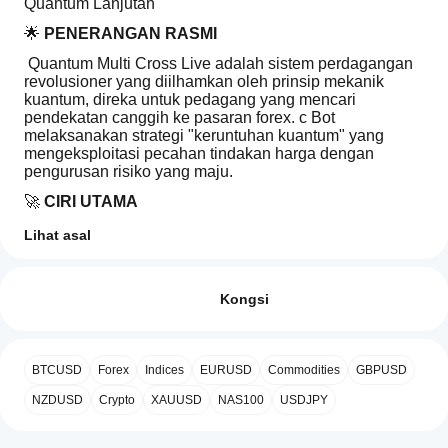
Quantum Lanjutan
🌟 
PENERANGAN RASMI
 Quantum Multi Cross Live adalah sistem perdagangan 
revolusioner yang diilhamkan oleh prinsip mekanik 
kuantum, direka untuk pedagang yang mencari 
pendekatan canggih ke pasaran forex. c Bot 
melaksanakan strategi "keruntuhan kuantum" yang 
mengeksploitasi pecahan tindakan harga dengan 
pengurusan risiko yang maju.
🚀 
CIRI UTAMA
🎯 
STRATEGI INOVATIF
Lihat asal
Profil dagangan
Bagaimanakah
Sistem Pesanan Berganda
: Penempatan serentak 
cara untuk
pesanan Buy Stop dan Sell Stop
Ulasan: 0
Keruntuhan Kuantum
: Apabila satu posisi 
memulakan
Kongsi
dicetuskan, pesanan bertentangan dibatalkan serta-
cBot?
merta
Selepas
Ketepatan Pecahan
: Masuk strategik pada jarak 
Aplikasi
pemasangan,
Ulasan pelanggan
yang dikira dari harga semasa
BTCUSD
Forex
Indices
EURUSD
Commodities
GBPUSD
cTrader
mulakan
tika
manakah
awan atau
🛡️ 
PENGURUSAN RISIKO LANJUTAN
NZDUSD
Crypto
XAUUSD
NAS100
USDJPY
5
4
3
2
Semua
setempat
yang
Trailing Stop Dinamik dengan pengaktifan boleh 
cBot.
menyokong
disesuaikan