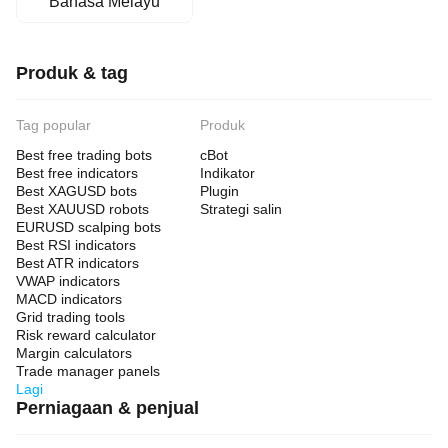
Bahasa Melayu
Produk & tag
Tag popular
Produk
Best free trading bots
cBot
Best free indicators
Indikator
Best XAGUSD bots
Plugin
Best XAUUSD robots
Strategi salin
EURUSD scalping bots
Best RSI indicators
Best ATR indicators
VWAP indicators
MACD indicators
Grid trading tools
Risk reward calculator
Margin calculators
Trade manager panels
Lagi
Perniagaan & penjual