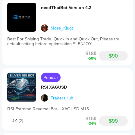
needThaiBot Version 4.2
Moss_Klugt
Best For Sniping Trade, Quick in and Quick Out, Please try
default setting before optimisation !!! ENJOY
$180
$90
-50%
Popular
RSI XAGUSD
TradersHub
RSI Extreme Reversal Bot – XAGUSD M15
$150
$99
4.0
(2)
-34%