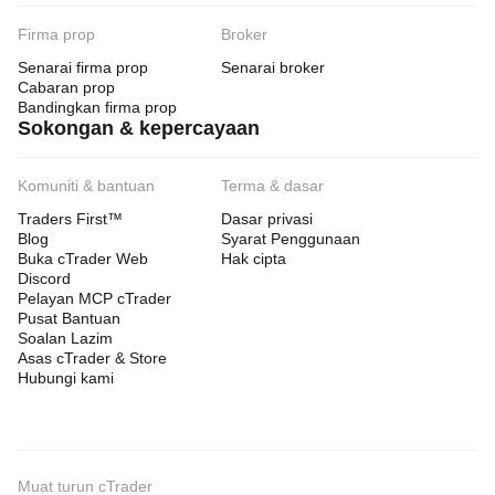
Firma prop
Broker
Senarai firma prop
Senarai broker
Cabaran prop
Bandingkan firma prop
Sokongan & kepercayaan
Komuniti & bantuan
Terma & dasar
Traders First™
Dasar privasi
Blog
Syarat Penggunaan
Buka cTrader Web
Hak cipta
Discord
Pelayan MCP cTrader
Pusat Bantuan
Soalan Lazim
Asas cTrader & Store
Hubungi kami
Muat turun cTrader