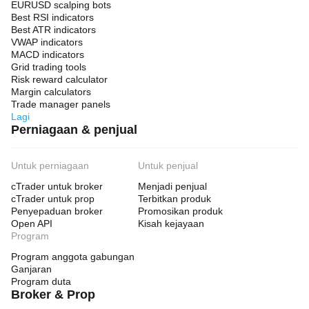
EURUSD scalping bots
Best RSI indicators
Best ATR indicators
VWAP indicators
MACD indicators
Grid trading tools
Risk reward calculator
Margin calculators
Trade manager panels
Lagi
Perniagaan & penjual
Untuk perniagaan
Untuk penjual
cTrader untuk broker
Menjadi penjual
cTrader untuk prop
Terbitkan produk
Penyepaduan broker
Promosikan produk
Open API
Kisah kejayaan
Program
Program anggota gabungan
Ganjaran
Program duta
Broker & Prop