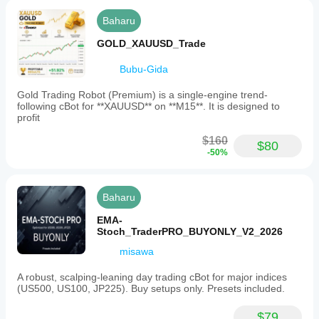
Baharu
GOLD_XAUUSD_Trade
Bubu-Gida
Gold Trading Robot (Premium) is a single-engine trend-
following cBot for **XAUUSD** on **M15**. It is designed to
profit
$160
$80
-50%
Baharu
EMA-
Stoch_TraderPRO_BUYONLY_V2_2026
misawa
A robust, scalping-leaning day trading cBot for major indices
(US500, US100, JP225). Buy setups only. Presets included.
$79