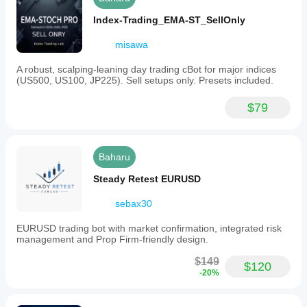
Index-Trading_EMA-ST_SellOnly
misawa
A robust, scalping-leaning day trading cBot for major indices
(US500, US100, JP225). Sell setups only. Presets included.
$79
Baharu
Steady Retest EURUSD
sebax30
EURUSD trading bot with market confirmation, integrated risk
management and Prop Firm-friendly design.
$149
$120
-20%