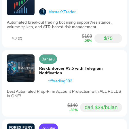
MasterXTrader
Automated breakout trading bot using support/resistance,
volume spikes, and ATR-based risk management.
$100
$75
4.0
(2)
-25%
Baharu
RiskEnforcer V3.5 with Telegram
Notification
tifftrading902
Best Automated Prop-Firm Account Protection with ALL RULES
in ONE!
$140
dari $39/bulan
-30%
Popular