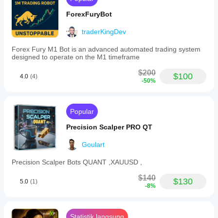
ForexFuryBot
traderKingDev
Forex Fury M1 Bot is an advanced automated trading system
designed to operate on the M1 timeframe
$200
$100
4.0
(4)
-50%
Popular
Precision Scalper PRO QT
Goulart
Precision Scalper Bots QUANT ,XAUUSD ,
$140
$130
5.0
(1)
-8%
Statistik langsung