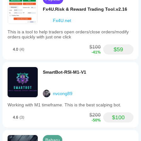
Fx4U.Risk & Reward Trading Tool.v2.16
Fx4U.net
This is a tool to help traders open orders/close orders/modify
orders quickly with just one click
$100
$59
4.0
(4)
-41%
SmartBot-RSI-M1-V1
nvcong89
Working with M1 timeframe. This is the best scalping bot.
$200
$100
4.6
(3)
-50%
Baharu