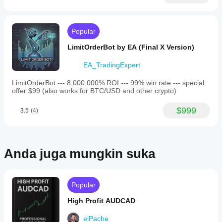
cBot anda
fail
setiap
pada data
pengoptimuman
akaun?
pasaran
yang
Prestasi
sejarah
disediakan.
Popular
mungkin
dalam
berbeza-
cTrader
LimitOrderBot by EA (Final X Version)
beza
Windows
bergantung
dan Mac.
EA_TradingExpert
pada syarat
broker,
LimitOrderBot --- 8,000,000% ROI --- 99% win rate --- special
spread dan
offer $99 (also works for BTC/USD and other crypto)
kualiti
pelaksanaan.
$999
3.5
(4)
Menguji bot
dalam
persekitaran
anda sendiri
Anda juga mungkin suka
membantu
anda
memahami
prestasi bot
Popular
tersebut
dalam
High Profit AUDCAD
penggunaan
sebenar.
elPache