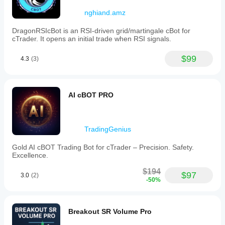
nghiand.amz
DragonRSIcBot is an RSI-driven grid/martingale cBot for
cTrader. It opens an initial trade when RSI signals.
$99
4.3
(3)
AI cBOT PRO
TradingGenius
Gold AI cBOT Trading Bot for cTrader – Precision. Safety.
Excellence.
$194
$97
3.0
(2)
-50%
Breakout SR Volume Pro