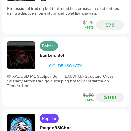
Professional trading bot that identifies precise market entries
using adaptive momentum and volatility analysis.
$120
$75
-38%
Baharu
Bankers Bot
GOLDENSONATA
🟡 XAUUSD M1 Scalper Bot — EMA/HMA Structure Cross
Strategy Automated gold scalping bot for cTrader/cAlgo.
Trades 1-min
$150
$100
-34%
Popular
DragonRSICbot