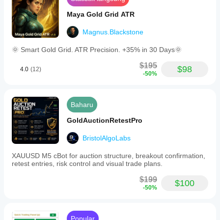
Maya Gold Grid ATR
Magnus.Blackstone
🌞 Smart Gold Grid. ATR Precision. +35% in 30 Days🌞
$195
$98
4.0
(12)
-50%
Baharu
GoldAuctionRetestPro
BristolAlgoLabs
XAUUSD M5 cBot for auction structure, breakout confirmation,
retest entries, risk control and visual trade plans.
$199
$100
-50%
Popular