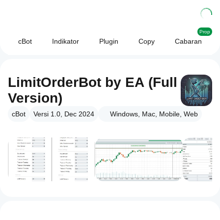
Prop
cBot
Indikator
Plugin
Copy
Cabaran
LimitOrderBot by EA (Full
Version)
cBot
Versi 1.0, Dec 2024
Windows, Mac, Mobile, Web