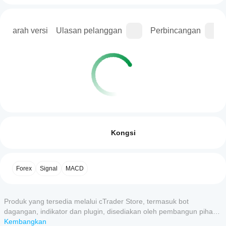
Sejarah versi
Ulasan pelanggan
Perbincangan
Profil dagangan
Bagaimanakah
cara untuk
Ulasan: 0
memulakan
Kongsi
cBot?
Selepas
Aplikasi
pemasangan,
Ulasan pelanggan
Forex
Signal
MACD
cTrader
mulakan
tika
manakah
awan atau
5
4
3
2
Semua
setempat
yang
cBot.
Produk yang tersedia melalui cTrader Store, termasuk bot
menyokong
Belum
dagangan, indikator dan plugin, disediakan oleh pembangun pihak
cBot?
ada
ketiga dan diberikan akses untuk tujuan maklumat dan teknikal
Kembangkan
Semua