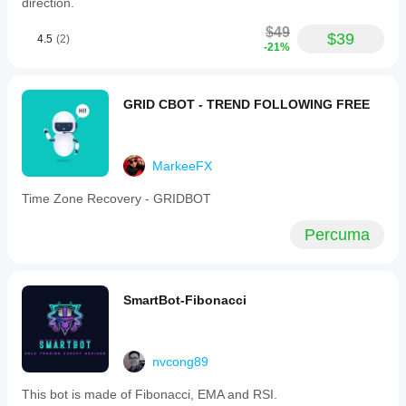
direction.
$49
$39
4.5
(2)
-21%
GRID CBOT - TREND FOLLOWING FREE
MarkeeFX
Time Zone Recovery - GRIDBOT
Percuma
SmartBot-Fibonacci
nvcong89
This bot is made of Fibonacci, EMA and RSI.