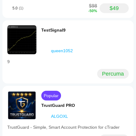
$98
$49
5.0
(1)
-50%
TestSignal9
queen1052
9
Percuma
Popular
TrustGuard PRO
ALGOXL
TrustGuard - Simple, Smart Account Protection for cTrader