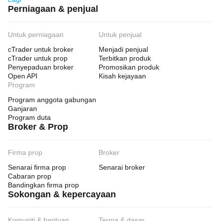
Perniagaan & penjual
Untuk perniagaan
Untuk penjual
cTrader untuk broker
Menjadi penjual
cTrader untuk prop
Terbitkan produk
Penyepaduan broker
Promosikan produk
Open API
Kisah kejayaan
Program
Program anggota gabungan
Ganjaran
Program duta
Broker & Prop
Firma prop
Broker
Senarai firma prop
Senarai broker
Cabaran prop
Bandingkan firma prop
Sokongan & kepercayaan
Komuniti & bantuan
Terma & dasar