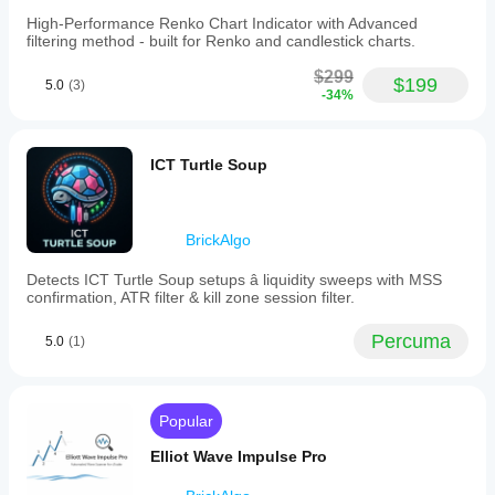
cBot anda
fail
setiap
High-Performance Renko Chart Indicator with Advanced
pada data
pengoptimuman
akaun?
filtering method - built for Renko and candlestick charts.
pasaran
yang
Prestasi
sejarah
disediakan.
mungkin
$299
dalam
$199
5.0
(3)
berbeza-
-34%
cTrader
beza
Windows
bergantung
dan Mac.
pada syarat
ICT Turtle Soup
broker,
spread dan
kualiti
pelaksanaan.
BrickAlgo
Menguji bot
dalam
Detects ICT Turtle Soup setups â liquidity sweeps with MSS
persekitaran
confirmation, ATR filter & kill zone session filter.
anda sendiri
membantu
Percuma
5.0
(1)
anda
memahami
prestasi bot
tersebut
Popular
dalam
penggunaan
Elliot Wave Impulse Pro
sebenar.