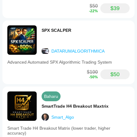
$50
$39
-22%
SPX SCALPER
DATARUMALGORITHMICA
Advanced Automated SPX Algorithmic Trading System
$100
$50
-50%
Baharu
SmartTrade H4 Breakout Maxtrix
Smart_Algo
Smart Trade H4 Breakout Matrix (lower trader, higher
accuracy)