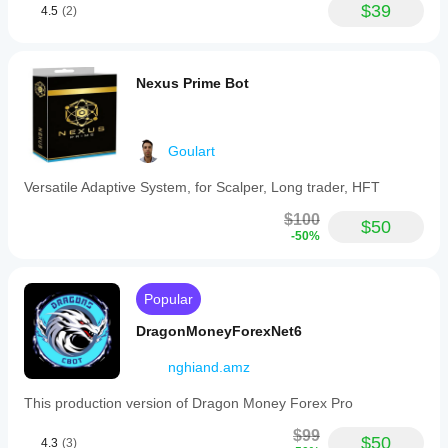
$39
4.5
(2)
Nexus Prime Bot
Goulart
Versatile Adaptive System, for Scalper, Long trader, HFT
$100
$50
-50%
Popular
DragonMoneyForexNet6
nghiand.amz
This production version of Dragon Money Forex Pro
$99
$50
4.3
(3)