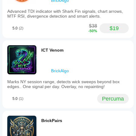
BrickAlgo
Advanced TDI indicator with Shark Fin signals, chart arrows,
MTF RSI, divergence detection and smart alerts.
$38
$19
5.0
(2)
-50%
ICT Venom
BrickAlgo
Marks NY session range, detects wick sweeps beyond box
edges.. One signal per day. Overlay, no repainting!
Percuma
5.0
(1)
BrickPairs