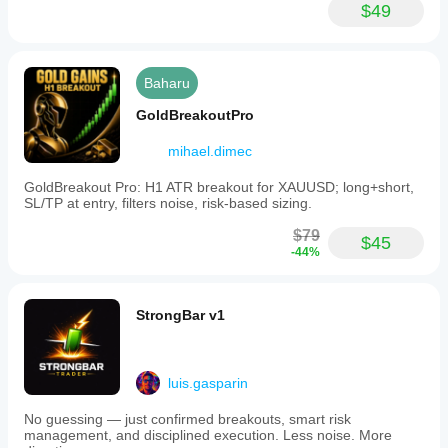
$49
Baharu
GoldBreakoutPro
mihael.dimec
GoldBreakout Pro: H1 ATR breakout for XAUUSD; long+short,
SL/TP at entry, filters noise, risk-based sizing.
$79
$45
-44%
StrongBar v1
luis.gasparin
No guessing — just confirmed breakouts, smart risk
management, and disciplined execution. Less noise. More