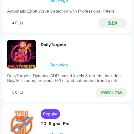
BrickAlgo
Automatic Elliott Wave Detection with Professional Filters
$19
4.0
(2)
DailyTargets
BrickAlgo
DailyTargets: Dynamic ADR-based levels & targets. Includes
Buy/Sell zones, previous Hi/Lo, and automated trend alerts.
Percuma
5.0
(1)
Popular
TDI Signal Pro