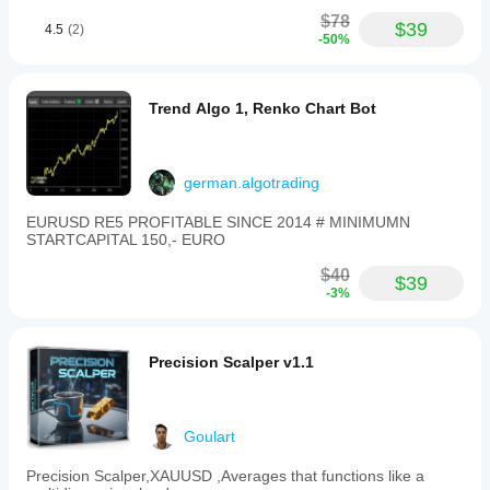
$78
$39
4.5
(2)
-50%
Trend Algo 1, Renko Chart Bot
german.algotrading
EURUSD RE5 PROFITABLE SINCE 2014 # MINIMUMN
STARTCAPITAL 150,- EURO
$40
$39
-3%
Precision Scalper v1.1
Goulart
Precision Scalper,XAUUSD ,Averages that functions like a