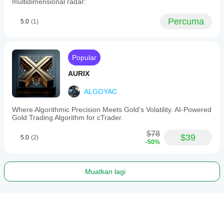
multidimensional radar:
Percuma
5.0
(1)
Popular
AURIX
ALGOYAC
Where Algorithmic Precision Meets Gold’s Volatility. AI-Powered
Gold Trading Algorithm for cTrader.
$78
$39
5.0
(2)
-50%
Muatkan lagi