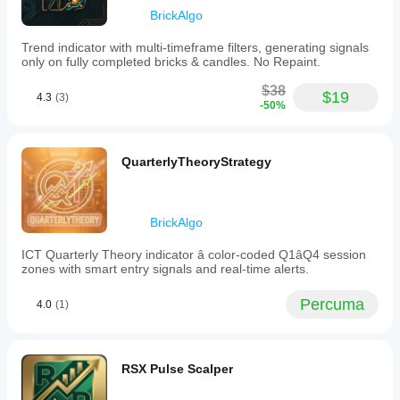
BrickAlgo
Trend indicator with multi-timeframe filters, generating signals
only on fully completed bricks & candles. No Repaint.
$38
$19
4.3
(3)
-50%
QuarterlyTheoryStrategy
BrickAlgo
ICT Quarterly Theory indicator â color-coded Q1âQ4 session
zones with smart entry signals and real-time alerts.
Percuma
4.0
(1)
RSX Pulse Scalper