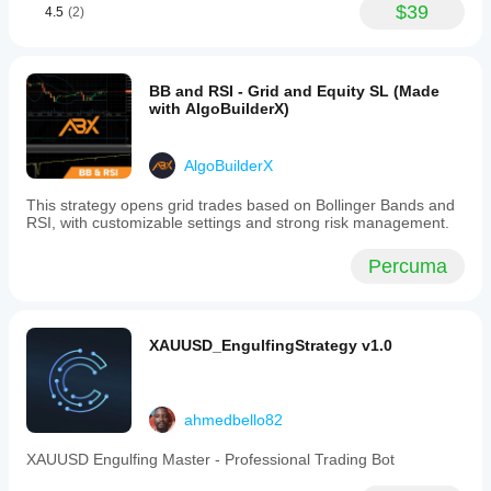
$39
4.5
(2)
BB and RSI - Grid and Equity SL (Made
with AlgoBuilderX)
AlgoBuilderX
This strategy opens grid trades based on Bollinger Bands and
RSI, with customizable settings and strong risk management.
Percuma
XAUUSD_EngulfingStrategy v1.0
ahmedbello82
XAUUSD Engulfing Master - Professional Trading Bot