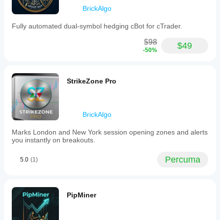
BrickAlgo
Fully automated dual-symbol hedging cBot for cTrader.
$98
$49
-50%
StrikeZone Pro
BrickAlgo
Marks London and New York session opening zones and alerts
you instantly on breakouts.
Percuma
5.0
(1)
PipMiner