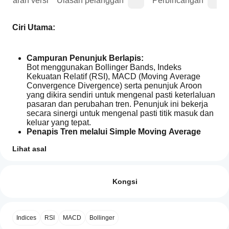
Sejarah versi
Ulasan pelanggan
Perbincangan
Ciri Utama:
Campuran Penunjuk Berlapis:
Bot menggunakan Bollinger Bands, Indeks 
Kekuatan Relatif (RSI), MACD (Moving Average 
Convergence Divergence) serta penunjuk Aroon 
yang dikira sendiri untuk mengenal pasti keterlaluan 
pasaran dan perubahan tren. Penunjuk ini bekerja 
secara sinergi untuk mengenal pasti titik masuk dan 
keluar yang tepat.
Penapis Tren melalui Simple Moving Average 
(SMA):
Lihat asal
Penapis tren tambahan memastikan hanya 
Profil dagangan
dagangan yang selaras dengan tren pasaran 
Bagaimanakah
semasa yang diambil. Ini berkesan menapis isyarat 
cara untuk
Ulasan: 0
yang bertentangan dengan tren utama.
memulakan
Kongsi
Pengurusan Risiko Pintar:
cBot?
GoldTradingBot mempunyai mekanisme cooldown 
Selepas
terbina dalam yang menghalang pembukaan 
Aplikasi
pemasangan,
dagangan terlalu cepat berturut-turut. Ini 
Ulasan pelanggan
Indices
RSI
MACD
Bollinger
cTrader
mulakan
tika
mengurangkan risiko isyarat palsu dan memastikan 