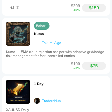
prestasi bot
tersebut
$309
$159
4.5
(2)
dalam
-49%
penggunaan
sebenar.
Baharu
Kumo
Takumi.Algo
Kumo — EMA cloud rejection scalper with adaptive grid/hedge
risk management for fast, controlled entries.
$100
$75
-25%
1 Day
TradersHub
XAUUSD Daily