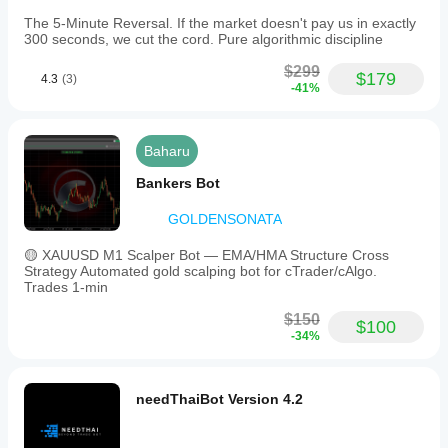
The 5-Minute Reversal. If the market doesn't pay us in exactly
300 seconds, we cut the cord. Pure algorithmic discipline
$299
$179
4.3
(3)
-41%
Baharu
Bankers Bot
GOLDENSONATA
🟡 XAUUSD M1 Scalper Bot — EMA/HMA Structure Cross
Strategy Automated gold scalping bot for cTrader/cAlgo.
Trades 1-min
$150
$100
-34%
needThaiBot Version 4.2