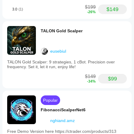
$199
$149
3.0
(1)
-26%
TALON Gold Scalper
eusebiul
TALON Gold Scalper: 9 strategies, 1 cBot. Precision over
frequency. Set it, let it run, enjoy life!
$149
$99
-34%
Popular
FibonacciScalperNet6
nghiand.amz
Free Demo Version here https://ctrader.com/products/313