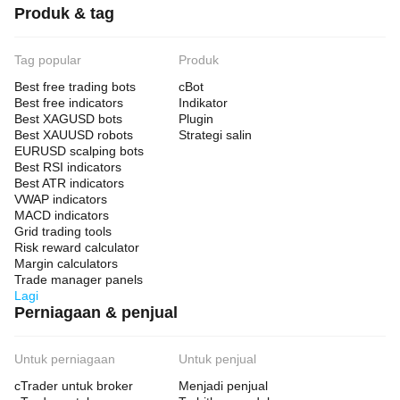
Produk & tag
Tag popular
Produk
Best free trading bots
cBot
Best free indicators
Indikator
Best XAGUSD bots
Plugin
Best XAUUSD robots
Strategi salin
EURUSD scalping bots
Best RSI indicators
Best ATR indicators
VWAP indicators
MACD indicators
Grid trading tools
Risk reward calculator
Margin calculators
Trade manager panels
Lagi
Perniagaan & penjual
Untuk perniagaan
Untuk penjual
cTrader untuk broker
Menjadi penjual