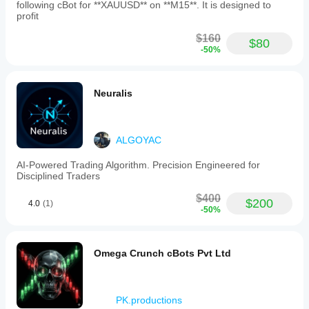
following cBot for **XAUUSD** on **M15**. It is designed to
profit
$160
$80
-50%
Neuralis
ALGOYAC
AI-Powered Trading Algorithm. Precision Engineered for
Disciplined Traders
$400
$200
4.0
(1)
-50%
Omega Crunch cBots Pvt Ltd
PK.productions