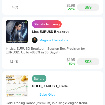
$198
$99
5.0
(2)
-50%
Statistik langsung
Lisa EURUSD Breakout
Magnus.Blackstone
✨ Lisa EURUSD Breakout - Session Box Precision for
EURUSD. Up to +855% in 30 Days✨
$195
$98
4.6
(3)
-50%
Baharu
GOLD_XAUUSD_Trade
Bubu-Gida
Gold Trading Robot (Premium) is a single-engine trend-