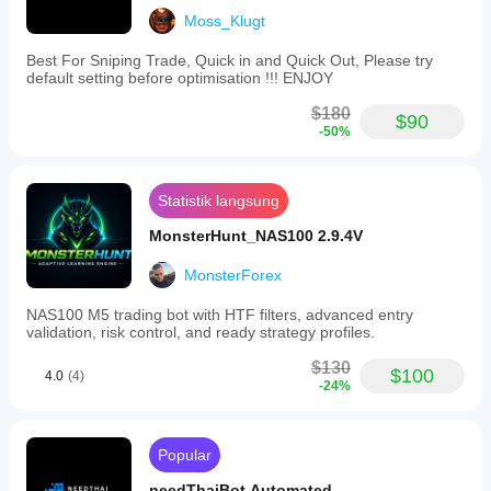
Moss_Klugt
Best For Sniping Trade, Quick in and Quick Out, Please try
default setting before optimisation !!! ENJOY
$180
$90
-50%
Statistik langsung
MonsterHunt_NAS100 2.9.4V
MonsterForex
NAS100 M5 trading bot with HTF filters, advanced entry
validation, risk control, and ready strategy profiles.
$130
$100
4.0
(4)
-24%
Popular
needThaiBot Automated