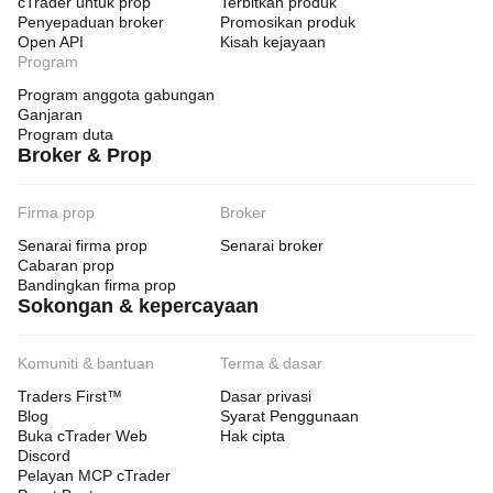
cTrader untuk prop
Terbitkan produk
Penyepaduan broker
Promosikan produk
Open API
Kisah kejayaan
Program
Program anggota gabungan
Ganjaran
Program duta
Broker & Prop
Firma prop
Broker
Senarai firma prop
Senarai broker
Cabaran prop
Bandingkan firma prop
Sokongan & kepercayaan
Komuniti & bantuan
Terma & dasar
Traders First™
Dasar privasi
Blog
Syarat Penggunaan
Buka cTrader Web
Hak cipta
Discord
Pelayan MCP cTrader