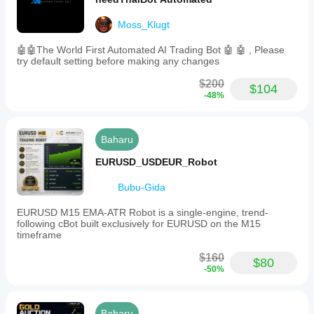
Moss_Klugt
🤖🤖The World First Automated AI Trading Bot 🤖 🤖 , Please
try default setting before making any changes
$200
$104
-48%
Baharu
EURUSD_USDEUR_Robot
Bubu-Gida
EURUSD M15 EMA-ATR Robot is a single-engine, trend-
following cBot built exclusively for EURUSD on the M15
timeframe
$160
$80
-50%
Baharu