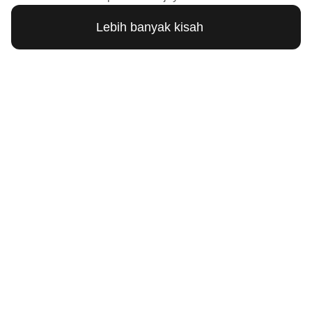
Lebih banyak kisah
31 Oct 2025
Amanda – unexpected results from
simple trading experiments
Amanda