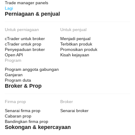
Trade manager panels
Lagi
Perniagaan & penjual
Untuk perniagaan
Untuk penjual
cTrader untuk broker
Menjadi penjual
cTrader untuk prop
Terbitkan produk
Penyepaduan broker
Promosikan produk
Open API
Kisah kejayaan
Program
Program anggota gabungan
Ganjaran
Program duta
Broker & Prop
Firma prop
Broker
Senarai firma prop
Senarai broker
Cabaran prop
Bandingkan firma prop
Sokongan & kepercayaan