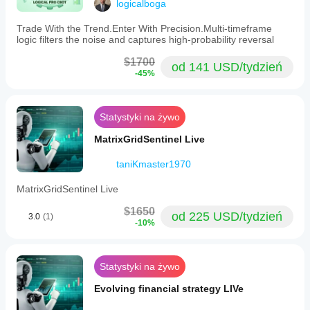
logicalboga
Trade With the Trend.Enter With Precision.Multi-timeframe
logic filters the noise and captures high-probability reversal
$1700
od 141 USD/tydzień
-45%
Statystyki na żywo
MatrixGridSentinel Live
taniKmaster1970
MatrixGridSentinel Live
$1650
od 225 USD/tydzień
3.0
(1)
-10%
Statystyki na żywo
Evolving financial strategy LIVe