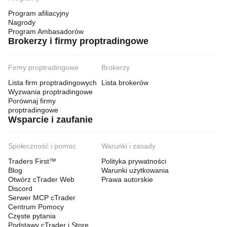
Program afiliacyjny
Nagrody
Program Ambasadorów
Brokerzy i firmy proptradingowe
Firmy proptradingowe
Brokerzy
Lista firm proptradingowych
Lista brokerów
Wyzwania proptradingowe
Porównaj firmy
proptradingowe
Wsparcie i zaufanie
Społeczność i pomoc
Warunki i zasady
Traders First™
Polityka prywatności
Blog
Warunki użytkowania
Otwórz cTrader Web
Prawa autorskie
Discord
Serwer MCP cTrader
Centrum Pomocy
Częste pytania
Podstawy cTrader i Store