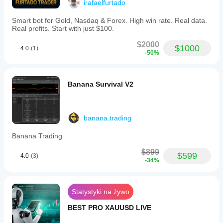
irafaelfurtado
Smart bot for Gold, Nasdaq & Forex. High win rate. Real data.
Real profits. Start with just $100.
$2000
$1000
4.0
(1)
-50%
Banana Survival V2
banana.trading
Banana Trading
$899
$599
4.0
(3)
-34%
Statystyki na żywo
BEST PRO XAUUSD LIVE