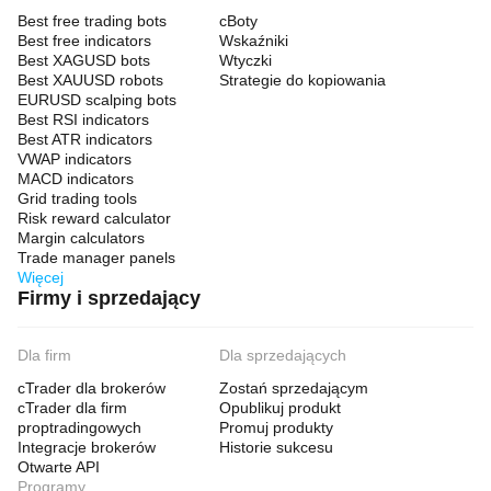
Best free trading bots
cBoty
Best free indicators
Wskaźniki
Best XAGUSD bots
Wtyczki
Best XAUUSD robots
Strategie do kopiowania
EURUSD scalping bots
Best RSI indicators
Best ATR indicators
VWAP indicators
MACD indicators
Grid trading tools
Risk reward calculator
Margin calculators
Trade manager panels
Więcej
Firmy i sprzedający
Dla firm
Dla sprzedających
cTrader dla brokerów
Zostań sprzedającym
cTrader dla firm
Opublikuj produkt
proptradingowych
Promuj produkty
Integracje brokerów
Historie sukcesu
Otwarte API
Programy