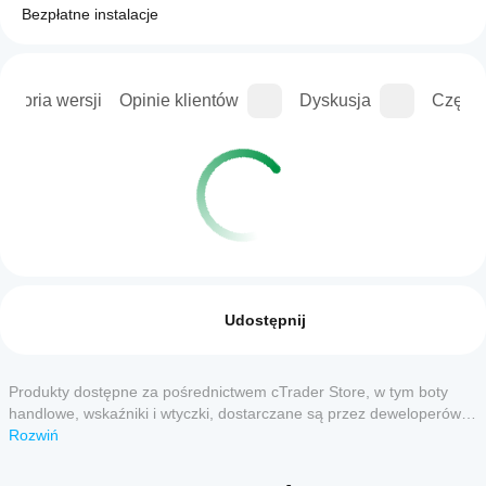
Bezpłatne instalacje
istoria wersji
Opinie klientów
Dyskusja
Częste
Profil handlowy
Jak
uruchomić
Opinie: 0
cBota?
Udostępnij
Po
Które
instalacji
aplikacje
uruchom
Produkty dostępne za pośrednictwem cTrader Store, w tym boty
Opinie klientów
cTrader
wystąpienie
handlowe, wskaźniki i wtyczki, dostarczane są przez deweloperów
cBota w
obsługują
zewnętrznych i udostępniane wyłącznie w celach informacyjnych
Rozwiń
5
4
3
2
Wszystko
chmurze
cBoty?
oraz w celu zapewnienia dostępu technicznego. cTrader Store nie
lub
Wszystkie
jest brokerem i nie zapewnia doradztwa inwestycyjnego, nie udziela
lokalnie
.