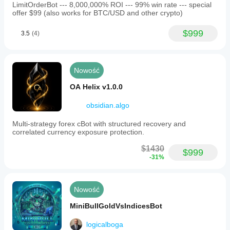
LimitOrderBot --- 8,000,000% ROI --- 99% win rate --- special
offer $99 (also works for BTC/USD and other crypto)
$999
3.5
(4)
Nowość
OA Helix v1.0.0
obsidian.algo
Multi-strategy forex cBot with structured recovery and
correlated currency exposure protection.
$1430
$999
-31%
Nowość
MiniBullGoldVsIndicesBot
logicalboga