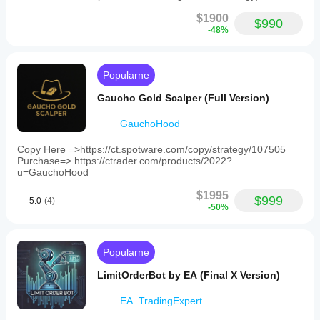
$1900
$990
-48%
Popularne
Gaucho Gold Scalper (Full Version)
GauchoHood
Copy Here =>https://ct.spotware.com/copy/strategy/107505
Purchase=> https://ctrader.com/products/2022?
u=GauchoHood
$1995
$999
5.0
(4)
-50%
Popularne
LimitOrderBot by EA (Final X Version)
EA_TradingExpert