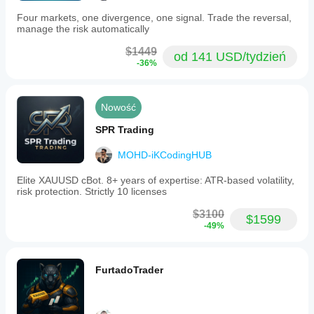
Four markets, one divergence, one signal. Trade the reversal,
manage the risk automatically
$1449
od 141 USD/tydzień
-36%
Nowość
SPR Trading
MOHD-iKCodingHUB
Elite XAUUSD cBot. 8+ years of expertise: ATR-based volatility,
risk protection. Strictly 10 licenses
$3100
$1599
-49%
FurtadoTrader