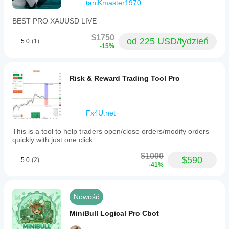
taniKmaster1970
BEST PRO XAUUSD LIVE
$1750
od 225 USD/tydzień
5.0
(1)
-15%
Risk & Reward Trading Tool Pro
Fx4U.net
This is a tool to help traders open/close orders/modify orders
quickly with just one click
$1000
$590
5.0
(2)
-41%
Nowość
MiniBull Logical Pro Cbot