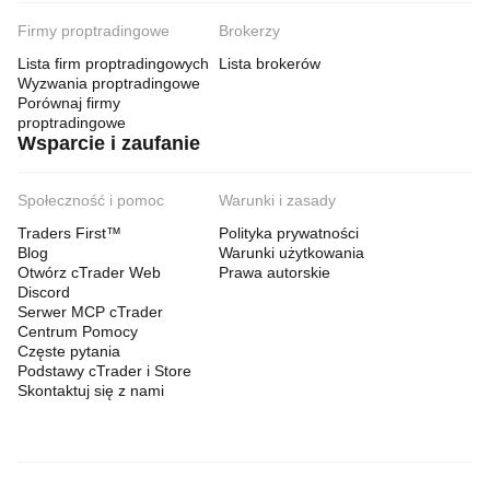
Firmy proptradingowe
Brokerzy
Lista firm proptradingowych
Lista brokerów
Wyzwania proptradingowe
Porównaj firmy
proptradingowe
Wsparcie i zaufanie
Społeczność i pomoc
Warunki i zasady
Traders First™
Polityka prywatności
Blog
Warunki użytkowania
Otwórz cTrader Web
Prawa autorskie
Discord
Serwer MCP cTrader
Centrum Pomocy
Częste pytania
Podstawy cTrader i Store
Skontaktuj się z nami