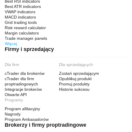
Best RSI indicators
Best ATR indicators
VWAP indicators
MACD indicators
Grid trading tools
Risk reward calculator
Margin calculators
Trade manager panels
Więcej
Firmy i sprzedający
Dla firm
Dla sprzedających
cTrader dla brokerów
Zostań sprzedającym
cTrader dla firm
Opublikuj produkt
proptradingowych
Promuj produkty
Integracje brokerów
Historie sukcesu
Otwarte API
Programy
Program afiliacyjny
Nagrody
Program Ambasadorów
Brokerzy i firmy proptradingowe