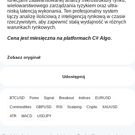
funkcjami zaawansowanej analizy mikrostruktury rynku, 
wielowarstwowego zarządzania ryzykiem oraz ultra-
niską latencją wykonania. Ten profesjonalny system 
łączy analizę ilościową z inteligencją rynkową w czasie 
rzeczywistym, aby zapewnić stałą wydajność w różnych 
warunkach rynkowych.
Cena jest miesięczna na platformach C# Algo.
Zastrzeżenie
: Ten algorytm jest przeznaczony do użytku 
Zobacz oryginał
profesjonalnego i zawiera zaawansowane funkcje 
Profil handlowy
Jak
zarządzania ryzykiem. Jednakże, każdy handel wiąże 
uruchomić
Opinie: 0
się z ryzykiem. Wyniki historyczne nie gwarantują 
cBota?
Udostępnij
przyszłych rezultatów. Użytkownicy powinni dokładnie 
przetestować system w trybie demo i zrozumieć 
Po
Które
wszystkie parametry przed wdrożeniem na żywo. 
instalacji
aplikacje
Właściwe zarządzanie ryzykiem i wielkością pozycji są 
uruchom
Opinie klientów
BTCUSD
Forex
Signal
Breakout
Indices
EURUSD
niezbędne.
cTrader
wystąpienie
cBota w
obsługują
Commodities
GBPUSD
RSI
Scalping
Crypto
XAUUSD
5
4
3
2
Wszystko
chmurze
cBoty?
lub
ATR
MACD
USDJPY
Wszystkie
lokalnie
.
Jak mogę
produkt nie
aplikacje
 jeszcze
przetestować
cTrader
opinii.