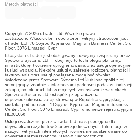
Metody płatności
Copyright © 2026 cTrader Ltd. Wszelkie prawa
zastrzeżone.
Właścicielem i operatorem witryny ctrader.com jest
cTrader Ltd, 78 Spyrou Kyprianou, Magnum Business Center, 3rd
Floor, 3076 Limassol, Cypr.
Ekosystem cTrader jest obsługiwany, rozwijany i wspierany przez
Spotware Systems Ltd — obejmuje to technologię platformy,
infrastrukturę, tworzenie oprogramowania oraz usługi operacyjne
i usługi wsparcia. Niektóre usługi w zakresie rozliczeń, płatności i
fakturowania oraz usługi powiązane mogą być również
świadczone przez Spotware Systems Ltd i/lub inne spółki z tej
samej grupy, zgodnie z informacjami podanymi podczas finalizacji
zakupu, na fakturach lub w mających zastosowanie warunkach.
Spotware Systems Ltd jest spółką z ograniczoną
odpowiedzialnością zarejestrowaną w Republice Cypryjskiej, z
siedzibą pod adresem 78 Spyrou Kyprianou, Magnum Business
Center, 3rd Floor, 3076 Limassol, Cypr, o numerze rejestracyjnym
HE301668.
Usługi świadczone przez cTrader Ltd nie są dostępne dla
obywateli ani rezydentów Stanów Zjednoczonych. Informacje w
naszych witrynach internetowych również nie są skierowane do
obywateli ani mieszkańców Stanów Zjednoczonych.