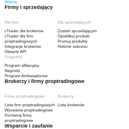
Więcej
Firmy i sprzedający
Dla firm
Dla sprzedających
cTrader dla brokerów
Zostań sprzedającym
cTrader dla firm
Opublikuj produkt
proptradingowych
Promuj produkty
Integracje brokerów
Historie sukcesu
Otwarte API
Programy
Program afiliacyjny
Nagrody
Program Ambasadorów
Brokerzy i firmy proptradingowe
Firmy proptradingowe
Brokerzy
Lista firm proptradingowych
Lista brokerów
Wyzwania proptradingowe
Porównaj firmy
proptradingowe
Wsparcie i zaufanie