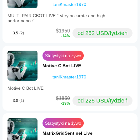
taniKmaster1970
MULTI PAIR CBOT LIVE " Very accurate and high-
performance"
$1950
od 252 USD/tydzień
3.5
(2)
-14%
Statystyki na żywo
Motive C Bot LIVE
taniKmaster1970
Motive C Bot LIVE
$1850
od 225 USD/tydzień
3.0
(1)
-19%
Statystyki na żywo
MatrixGridSentinel Live