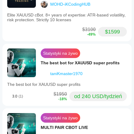
każdym
historycznych
MOHD-iKCodingHUB
koncie?
danych
Wyniki mogą
rynkowych w
Elite XAUUSD cBot. 8+ years of expertise: ATR-based volatility,
się różnić w
cTrader
risk protection. Strictly 10 licenses
zależności od
Windows i Mac.
warunków
$3100
$1599
oferowanych
-49%
przez brokera,
spreadów i
jakości
Statystyki na żywo
realizacji
zleceń.
The best bot for XAUUSD super profits
Przetestowanie
bota we
taniKmaster1970
własnym
środowisku
The best bot for XAUUSD super profits
pomoże Ci
zrozumieć, jak
$1950
od 240 USD/tydzień
3.0
(1)
sprawdza się
-18%
on w
rzeczywistym
użytkowaniu.
Statystyki na żywo
MULTI PAIR CBOT LIVE