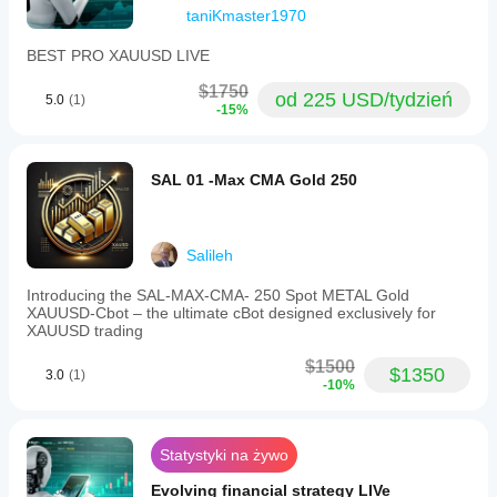
taniKmaster1970
BEST PRO XAUUSD LIVE
$1750
od 225 USD/tydzień
5.0
(1)
-15%
SAL 01 -Max CMA Gold 250
Salileh
Introducing the SAL-MAX-CMA- 250 Spot METAL Gold
XAUUSD-Cbot – the ultimate cBot designed exclusively for
XAUUSD trading
$1500
$1350
3.0
(1)
-10%
Statystyki na żywo
Evolving financial strategy LIVe