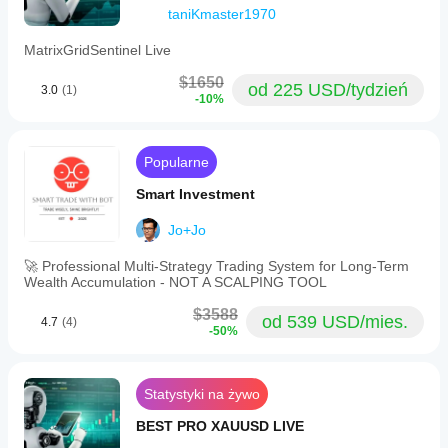
taniKmaster1970
MatrixGridSentinel Live
$1650
od 225 USD/tydzień
3.0
(1)
-10%
Popularne
Smart Investment
Jo+Jo
🚀 Professional Multi-Strategy Trading System for Long-Term
Wealth Accumulation - NOT A SCALPING TOOL
$3588
od 539 USD/mies.
4.7
(4)
-50%
Statystyki na żywo
BEST PRO XAUUSD LIVE