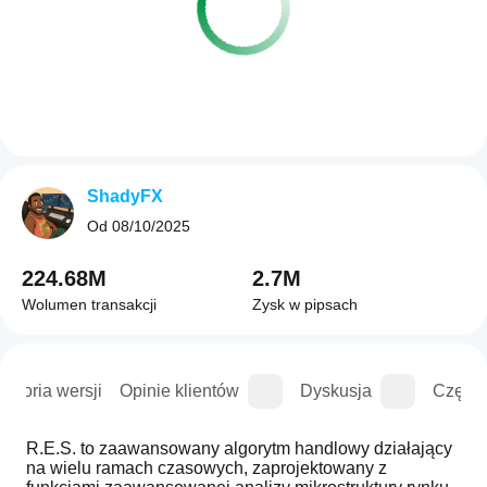
ShadyFX
Od
08/10/2025
224.68M
2.7M
Wolumen transakcji
Zysk w pipsach
istoria wersji
Opinie klientów
Dyskusja
Częste
R.E.S. to zaawansowany algorytm handlowy działający 
na wielu ramach czasowych, zaprojektowany z 