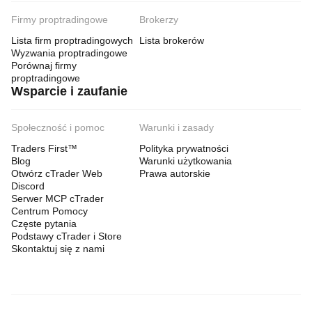
Firmy proptradingowe
Brokerzy
Lista firm proptradingowych
Lista brokerów
Wyzwania proptradingowe
Porównaj firmy
proptradingowe
Wsparcie i zaufanie
Społeczność i pomoc
Warunki i zasady
Traders First™
Polityka prywatności
Blog
Warunki użytkowania
Otwórz cTrader Web
Prawa autorskie
Discord
Serwer MCP cTrader
Centrum Pomocy
Częste pytania
Podstawy cTrader i Store
Skontaktuj się z nami