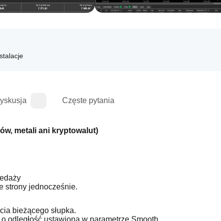
stalacje
yskusja
Częste pytania
w, metali ani kryptowalut)
zedaży
ie strony jednocześnie.
rcia bieżącego słupka.
ka o odległość ustawioną w parametrze Smooth