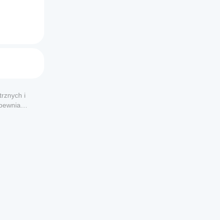
rznych i
apewnia
sokiej 
 
tego 
e 