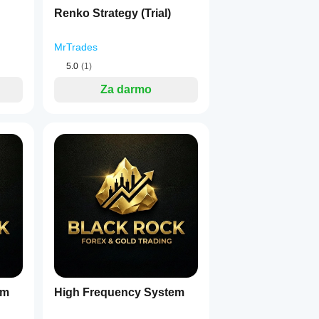
Renko Strategy (Trial)
MrTrades
5.0
(1)
Za darmo
em
High Frequency System