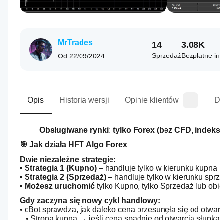
MrTrades
14
3.08K
Sprzedaż
Bezpłatne in
Od
22/09/2024
Opis
Historia wersji
Opinie klientów
D
Obsługiwane rynki: tylko Forex (bez CFD, indeksó
🎯 Jak działa HFT Algo Forex
Dwie niezależne strategie:
• Strategia 1 (Kupno)
 – handluje tylko w kierunku kupna
• Strategia 2 (Sprzedaż) 
– handluje tylko w kierunku spr
• Możesz uruchomić
 tylko Kupno, tylko Sprzedaż lub ob
Gdy zaczyna się nowy cykl handlowy:
• cBot sprawdza, jak daleko cena przesunęła się od otwa
   • Strona kupna → jeśli cena spadnie od otwarcia słup