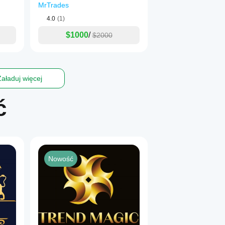
MrTrades
4.0
(1)
$1000
/
$2000
Załaduj więcej
ć
Nowość