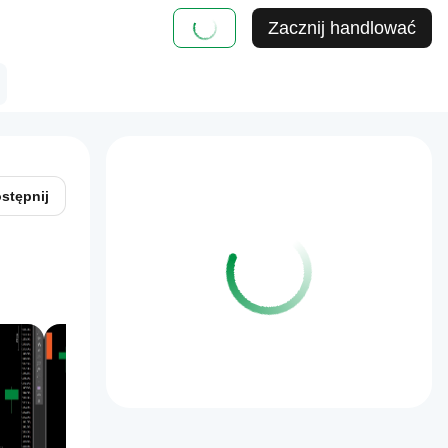
Zacznij handlować
stępnij