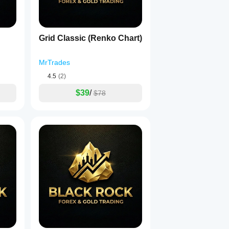
Grid Classic (Renko Chart)
MrTrades
4.5
(2)
$39
/
$78