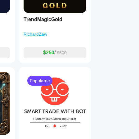
TrendMagicGold
RichardZaw
$250
/
$500
Popularne