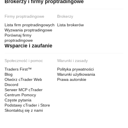
Brokerzy i firmy proptradingowe
Firmy proptradingowe
Brokerzy
Lista firm proptradingowych
Lista brokerów
Wyzwania proptradingowe
Porównaj firmy
proptradingowe
Wsparcie i zaufanie
Społeczność i pomoc
Warunki i zasady
Traders First™
Polityka prywatności
Blog
Warunki użytkowania
Otwórz cTrader Web
Prawa autorskie
Discord
Serwer MCP cTrader
Centrum Pomocy
Częste pytania
Podstawy cTrader i Store
Skontaktuj się z nami