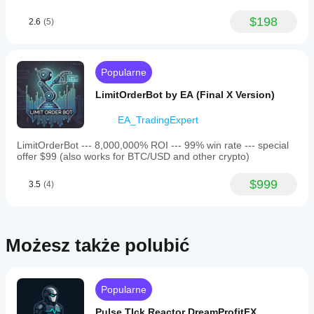
każdym
historycznych
koncie?
$198
2.6
(5)
danych
Wyniki mogą
rynkowych w
się różnić w
cTrader
zależności od
Windows i Mac.
Popularne
warunków
oferowanych
LimitOrderBot by EA (Final X Version)
przez brokera,
spreadów i
EA_TradingExpert
jakości
realizacji
LimitOrderBot --- 8,000,000% ROI --- 99% win rate --- special
zleceń.
offer $99 (also works for BTC/USD and other crypto)
Przetestowanie
bota we
$999
3.5
(4)
własnym
środowisku
pomoże Ci
zrozumieć, jak
sprawdza się
Możesz także polubić
on w
rzeczywistym
użytkowaniu.
Popularne
Pulse TIck Reactor DreamProfitFX