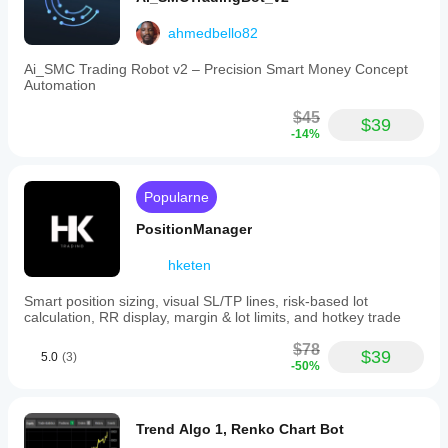
ahmedbello82
Ai_SMC Trading Robot v2 – Precision Smart Money Concept
Automation
$45
$39
-14%
Popularne
PositionManager
hketen
Smart position sizing, visual SL/TP lines, risk-based lot
calculation, RR display, margin & lot limits, and hotkey trade
$78
$39
5.0
(3)
-50%
Trend Algo 1, Renko Chart Bot