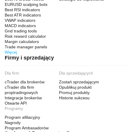
EURUSD scalping bots
Best RSI indicators
Best ATR indicators
VWAP indicators
MACD indicators
Grid trading tools
Risk reward calculator
Margin calculators
Trade manager panels
Więcej
Firmy i sprzedający
Dla firm
Dla sprzedających
cTrader dla brokerów
Zostań sprzedającym
cTrader dla firm
Opublikuj produkt
proptradingowych
Promuj produkty
Integracje brokerów
Historie sukcesu
Otwarte API
Programy
Program afiliacyjny
Nagrody
Program Ambasadorów