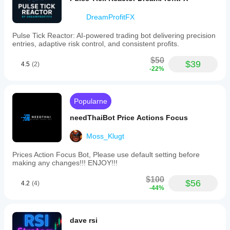
DreamProfitFX
Pulse Tick Reactor: AI-powered trading bot delivering precision
entries, adaptive risk control, and consistent profits.
$50
$39
4.5
(2)
-22%
Popularne
needThaiBot Price Actions Focus
Moss_Klugt
Prices Action Focus Bot, Please use default setting before
making any changes!!! ENJOY!!!
$100
$56
4.2
(4)
-44%
dave rsi