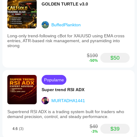
GOLDEN TURTLE v3.0
BuffedPlankton
Long-only trend-following cBot for XAUUSD using EMA cross
entries, ATR-based risk management, and pyramiding into
strong
$100
$50
-50%
Popularne
Super trend RSI ADX
MURTADHA1441
Supertrend RSI ADX is a trading system built for traders who
demand precision, control, and steady performance.
$40
$39
4.6
(3)
-3%