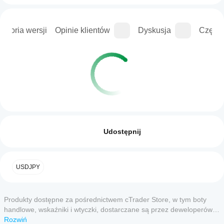
istoria wersji
Opinie klientów
Dyskusja
Częste
Profil handlowy
Jak
uruchomić
Opinie: 0
cBota?
Udostępnij
Po
Które
instalacji
aplikacje
uruchom
Opinie klientów
USDJPY
cTrader
wystąpienie
cBota w
obsługują
5
4
3
2
Wszystko
chmurze
cBoty?
lub
Produkty dostępne za pośrednictwem cTrader Store, w tym boty
Wszystkie
lokalnie
.
Jak mogę
produkt nie
handlowe, wskaźniki i wtyczki, dostarczane są przez deweloperów
aplikacje
 jeszcze
przetestować
zewnętrznych i udostępniane wyłącznie w celach informacyjnych
Rozwiń
cTrader