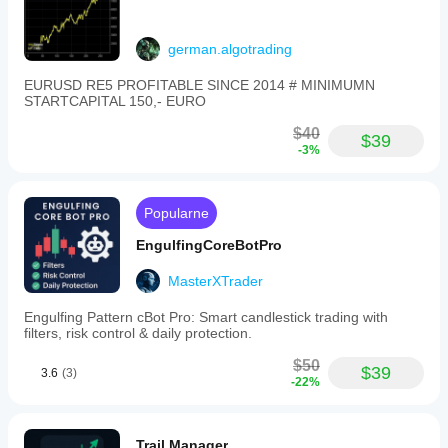
german.algotrading
EURUSD RE5 PROFITABLE SINCE 2014 # MINIMUMN
STARTCAPITAL 150,- EURO
$40
$39
-3%
Popularne
EngulfingCoreBotPro
MasterXTrader
Engulfing Pattern cBot Pro: Smart candlestick trading with
filters, risk control & daily protection.
$50
$39
3.6
(3)
-22%
Trail Manager