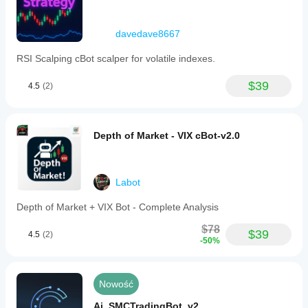
davedave8667
RSI Scalping cBot scalper for volatile indexes.
$39
4.5
(2)
Depth of Market - VIX cBot-v2.0
Labot
Depth of Market + VIX Bot - Complete Analysis
$78
$39
4.5
(2)
-50%
Nowość
Ai_SMCTradingBot_v2