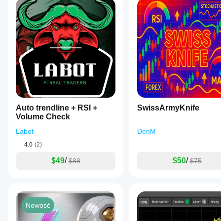
Auto trendline + RSI +
SwissArmyKnife
Volume Check
Labot
DenM
4.0
(2)
$49
/
$50
/
$88
$75
Nowość