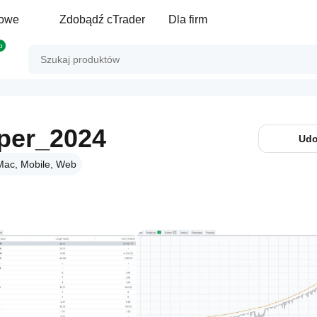
gowe
Zdobądź cTrader
Dla firm
p
per_2024
Udo
Mac, Mobile, Web