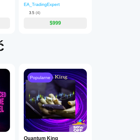
EA_TradingExpert
3.5
(4)
$999
ć
Popularne
Quantum King