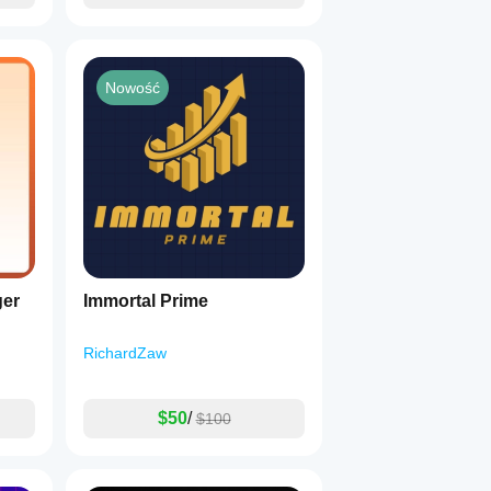
Nowość
ger
Immortal Prime
RichardZaw
$50
/
$100