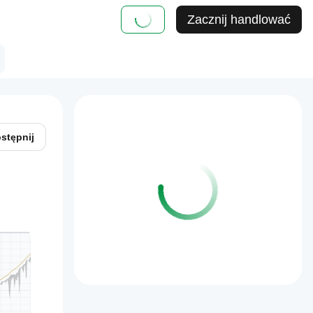
Zacznij handlować
stępnij