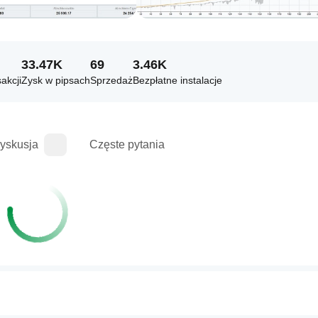
33.47K
69
3.46K
akcji
Zysk w pipsach
Sprzedaż
Bezpłatne instalacje
yskusja
Częste pytania