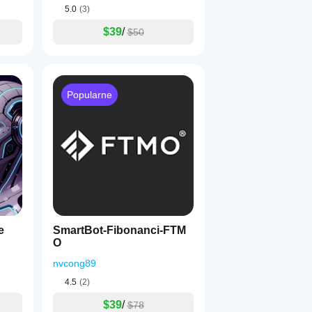
5.0
(3)
$39
/
$50
Popularne
e
SmartBot-Fibonanci-FTM
O
nvcong89
4.5
(2)
$39
/
$78