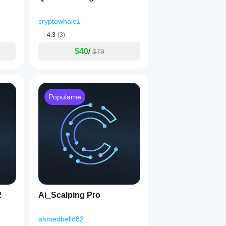
cryptowhale1
4.3
(3)
$40
/
$79
Popularne
2
Ai_Scalping Pro
ahmedbello82