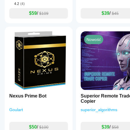
4.2
(4)
$59
/
$39
/
$109
$45
Nowość
Nexus Prime Bot
Superior Remote Trad
Copier
Goulart
superior_algorithms
$50
/
$39
/
$100
$58