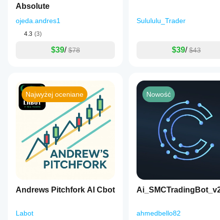
pomoże Ci
Absolute
zrozumieć, jak
ojeda.andres1
sprawdza się
Sulululu_Trader
on w
4.3
(3)
rzeczywistym
użytkowaniu.
$39
/
$39
/
$78
$43
Najwyżej oceniane
Nowość
Andrews Pitchfork AI Cbot
Ai_SMCTradingBot_v
Labot
ahmedbello82