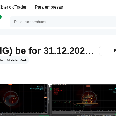
bter o cTrader
Para empresas
p
RISK SHIELD (ENG) be for 31.12.2025_noSourceCode
P
ac, Mobile, Web