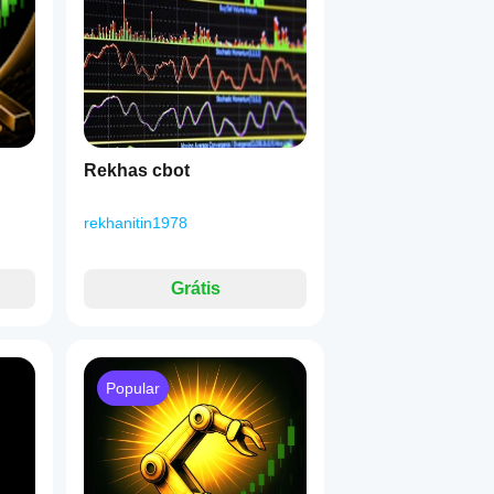
Rekhas cbot
rekhanitin1978
 EUA, Ásia)
Grátis
 abertas
quida
Popular
is com tentativas de repetição