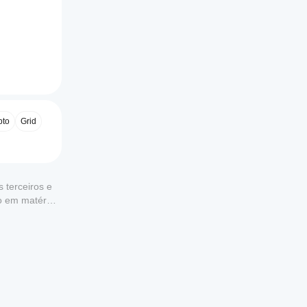
pto
Grid
 terceiros e
to em matéria