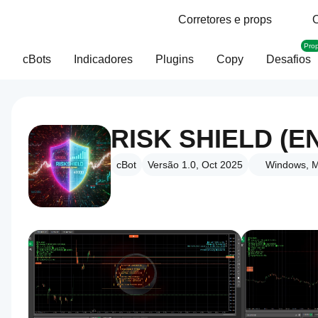
Corretores e props
O
Pro
cBots
Indicadores
Plugins
Copy
Desafios
cBot
Versão 1.0, Oct 2025
Windows, M