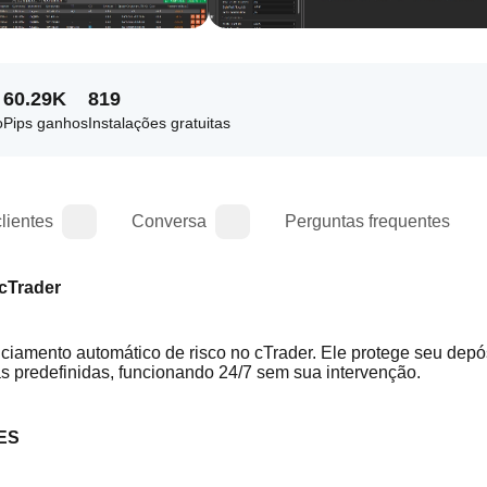
60.29K
819
o
Pips ganhos
Instalações gratuitas
lientes
Conversa
Perguntas frequentes
 cTrader
iamento automático de risco no cTrader. Ele protege seu depós
as predefinidas, funcionando 24/7 sem sua intervenção.
ES