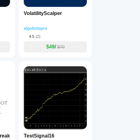
VolatilityScalper
algobotspro
4.5
(2)
$49
/
$70
ôs de negociação
reak
TestSignal16