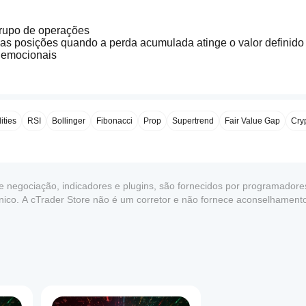
grupo de operações
 as posições quando a perda acumulada atinge o valor definido
s emocionais
ático de posições
to) atinge o valor definido, o bot garante os lucros
e evitar ganância
ties
RSI
Bollinger
Fibonacci
Prop
Supertrend
Fair Value Gap
Cry
 posições
ções de forma independente ao atingir os limites
de negociação, indicadores e plugins, são fornecidos por programadores
e monitorar gráficos constantemente
écnico. A cTrader Store não é um corretor e não fornece aconselhamen
e desempenho no futuro.
1
 para garantir lucro
inido, o bot fecha todas as posições