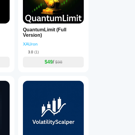
vermelho)
QuantumLimit (Full
Version)
XAUron
3.0
(1)
$49
/
$98
oras
o
iro