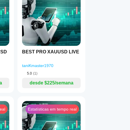
1
USD
BEST PRO XAUUSD LIVE
taniKmaster1970
5.0
(1)
a
desde $225/semana
eal
Estatísticas em tempo real
ume controlado
 evitar risco excessivo
eta de lucro