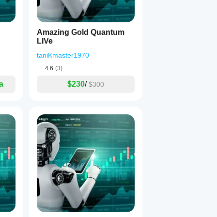
Amazing Gold Quantum
LIVe
taniKmaster1970
4.6
(3)
a
$230
/
$300