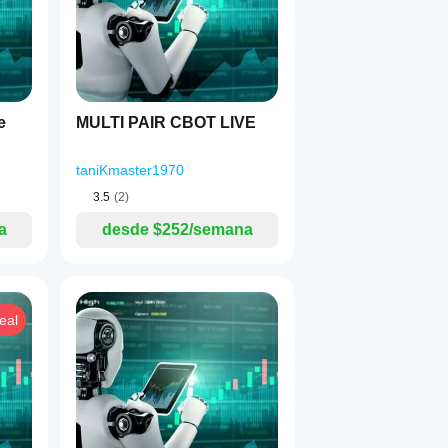
ongadas
do os limites são ultrapassados
 símbolo negociado
e
MULTI PAIR CBOT LIVE
taniKmaster1970
3.5
(2)
a
desde $252/semana
eal