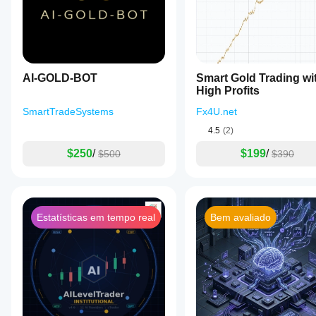
Wave Trend Rider é uma ferramenta de automação que au
passado não indica resultados futuros. É altamente rec
Testar extensivamente em demo
Compreender completamente a estratégia
Começar com capital que possa perder
Monitorar a execução regularmente
AI-GOLD-BOT
Smart Gold Trading wi
High Profits
SmartTradeSystems
Fx4U.net
4.5
(2)
$250
/
$199
/
$500
$390
Estatísticas em tempo real
Bem avaliado