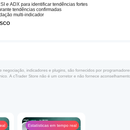
I e ADX para identificar tendências fortes
urante tendências confirmadas
lidação multi-indicador
ISCO
 móvel opcional
da diária e total
culado com base no capital e risco
ção
de negociação, indicadores e plugins, são fornecidos por programadores
 etc.)
écnico. A cTrader Store não é um corretor e não fornece aconselhamen
e desempenho no futuro.
eal
Estatísticas em tempo real