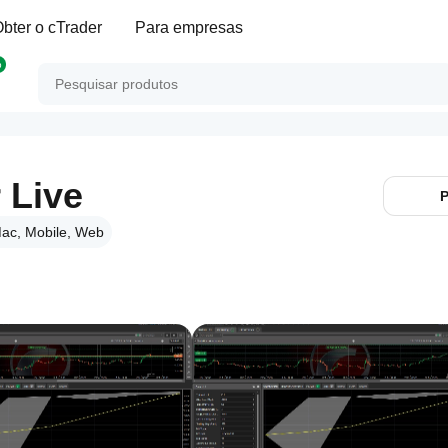
bter o cTrader
Para empresas
p
 Live
P
ac, Mobile, Web