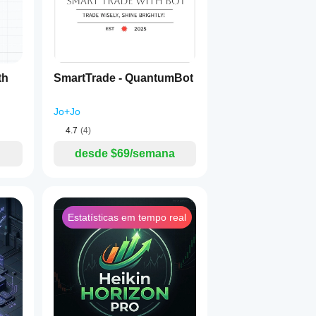
xilia na tomada de decisões, mas não garante lucros. Desemp
omendado:
th
SmartTrade - QuantumBot
Jo+Jo
4.7
(4)
desde $69/semana
Estatísticas em tempo real