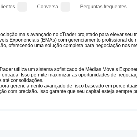
lientes
Conversa
Perguntas frequentes
gociação mais avançado no cTrader projetado para elevar seu tr
veis Exponenciais (EMAs) com gerenciamento profissional de ri
ecisão, oferecendo uma solução completa para negociação nos me
rader utiliza um sistema sofisticado de Médias Móveis Exponen
e entrada. Isso permite maximizar as oportunidades de negocia
s até consolidações.
rpora gerenciamento avançado de risco baseado em percentuais
ão com precisão. Isso garante que seu capital esteja sempre pr
saldo da conta e o nível de risco selecionado.
o, o robô evita negociar durante eventos econômicos de alto imp
mantém um calendário econômico atualizado, identificando e evi
o Trader permite que os usuários definam os horários exatos e
idade ou sessões que não estejam alinhadas com a estratégia. Is
 momentos mais lucrativos do mercado.
ô é projetado não apenas para se destacar em desafios de empr