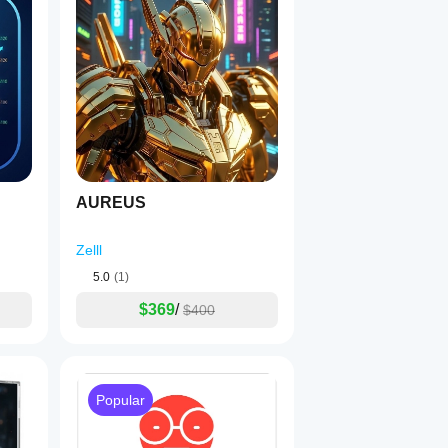
AUREUS
Zelll
5.0
(1)
$369
/
$400
Popular