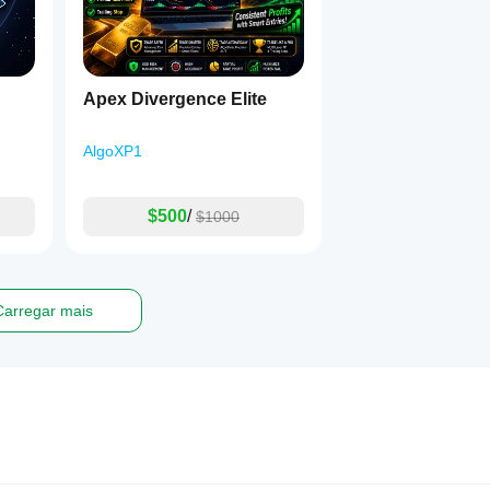
Apex Divergence Elite
AlgoXP1
$500
/
$1000
Carregar mais