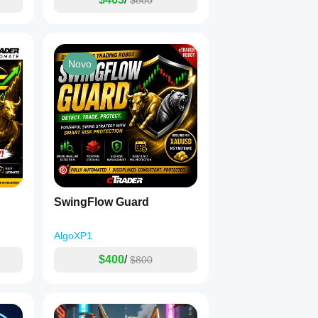
$800
Novo
SwingFlow Guard
AlgoXP1
$400
/
$800