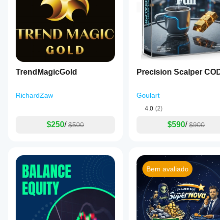
TrendMagicGold
Precision Scalper CO
RichardZaw
Goulart
4.0
(2)
$250
/
$590
/
$500
$900
Bem avaliado