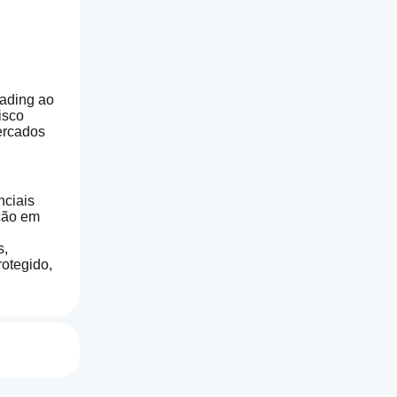
ading ao 
sco 
rcados 
ciais 
ção em 
, 
otegido, 
acto, 
tando 
m que o 
so 
esas de 