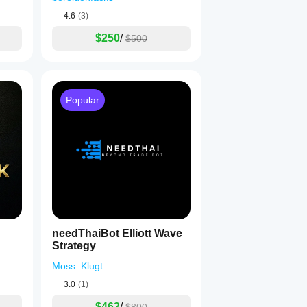
4.6
(3)
$250
/
$500
Popular
needThaiBot Elliott Wave
Strategy
Moss_Klugt
3.0
(1)
$463
/