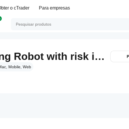
bter o cTrader
Para empresas
p
PRO-EMAs Trading Robot with risk in percentaje.
P
Mac, Mobile, Web