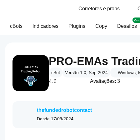
Corretores e props
O
Pro
cBots
Indicadores
Plugins
Copy
Desafios
cBot
Versão 1.0, Sep 2024
Windows, 
4.6
Avaliações: 3
thefundedrobotcontact
Desde
17/09/2024