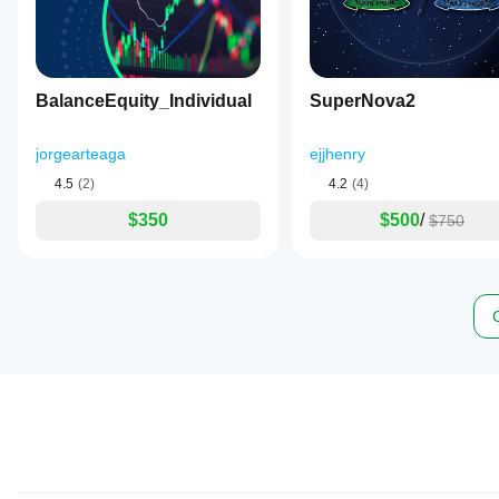
BalanceEquity_Individual
SuperNova2
jorgearteaga
ejjhenry
4.5
(2)
4.2
(4)
$350
$500
/
$750