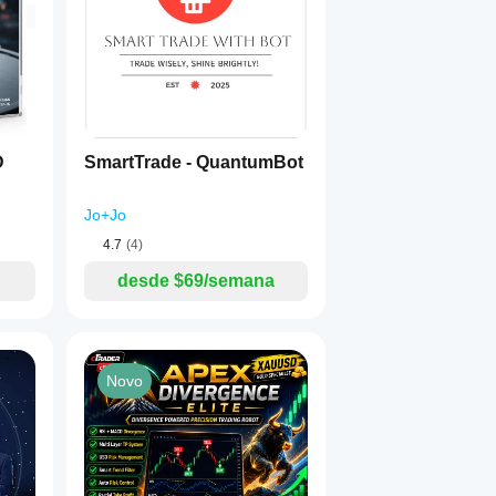
D
SmartTrade - QuantumBot
Jo+Jo
4.7
(4)
desde $69/semana
Novo