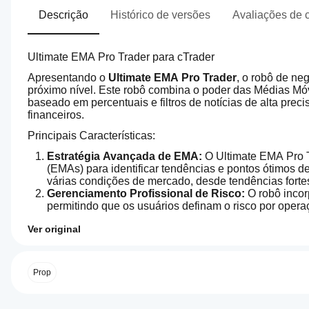
Descrição
Histórico de versões
Avaliações de c
Ultimate EMA Pro Trader para cTrader
Apresentando o 
Ultimate EMA Pro Trader
, o robô de ne
próximo nível. Este robô combina o poder das Médias Mó
baseado em percentuais e filtros de notícias de alta pr
financeiros.
Principais Características:
Estratégia Avançada de EMA:
 O Ultimate EMA Pro T
(EMAs) para identificar tendências e pontos ótimos d
várias condições de mercado, desde tendências forte
Gerenciamento Profissional de Risco:
 O robô inco
permitindo que os usuários definam o risco por operaç
ajustando os tamanhos das posições de acordo com o 
Ver original
Filtro de Notícias:
 Com um filtro de notícias integrad
4.6
Perfil de negociação
minimizando o risco de volatilidade inesperada. Ele 
Como
momentos críticos que podem afetar os mercados.
inicio
Horários Exatos de Negociação:
 O Ultimate EMA Pr
um
Prop
robô pode negociar, evitando períodos de alta volatil
cBot?
garante uma negociação mais controlada, focada nos
Após a
Otimizado para Desafios e Contas Reais:
 Este rob