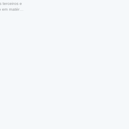
 terceiros e
u foco na 
 e 
to em matéria
ve, como 
ento 
 
ações 
rentes 
desafio 