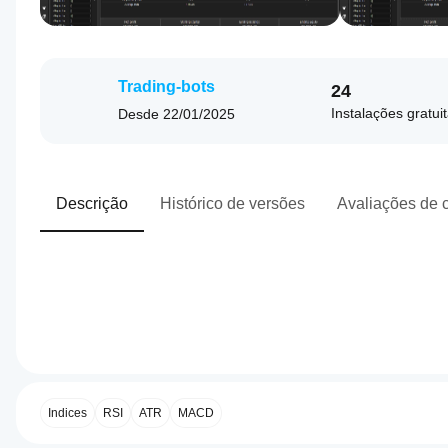
Trading-bots
24
Instalações gratui
Desde
22/01/2025
Descrição
Histórico de versões
Avaliações de c
0.0
Perfil de negociação
Como
inicio
um
Indices
RSI
ATR
MACD
cBot?