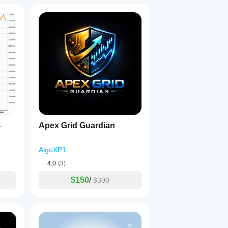
4
Apex Grid Guardian
AlgoXP1
4.0
(3)
$150
/
$300