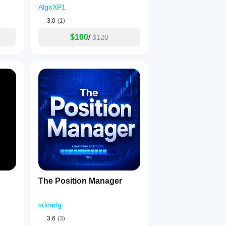
AlgoXP1
3.0
(1)
$100
/
$120
The Position Manager
srlcarlg
3.6
(3)