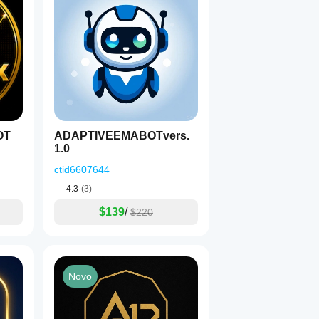
OT
ADAPTIVEEMABOTvers.
1.0
ctid6607644
4.3
(3)
$139
/
$220
Novo