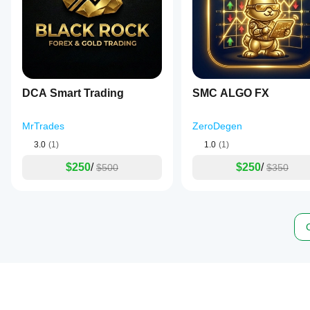
DCA Smart Trading
SMC ALGO FX
MrTrades
ZeroDegen
3.0
(1)
1.0
(1)
$250
/
$250
/
$500
$350