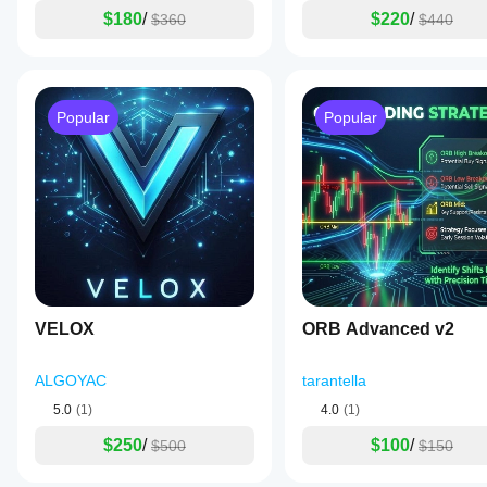
ambiente
$180
/
$220
/
$360
$440
ajuda-o a
compreender
como
funciona em
utilização
Popular
Popular
real.
VELOX
ORB Advanced v2
ALGOYAC
tarantella
5.0
(1)
4.0
(1)
$250
/
$100
/
$500
$150