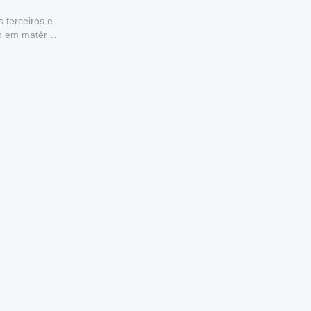
 terceiros e
to em matéria