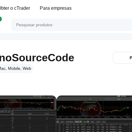
bter o cTrader
Para empresas
p
_noSourceCode
P
ac, Mobile, Web