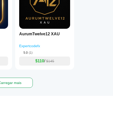
AurumTwelve12 XAU
Expertcodefx
5.0
(1)
$110
/
$145
Carregar mais