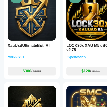
XauUsdUltimateBot_AI
LOCK30x XAU M5 cB
v2.75
ctid559791
Expertcodefx
$300
/
$120
/
$600
$145