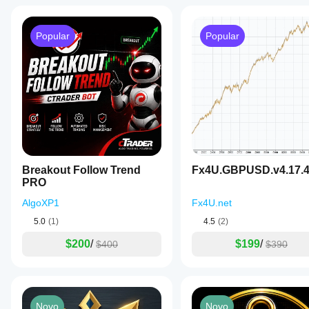
Popular
Popular
Breakout Follow Trend
Fx4U.GBPUSD.v4.17.
PRO
AlgoXP1
Fx4U.net
5.0
(1)
4.5
(2)
$200
/
$199
/
$400
$390
Novo
Novo