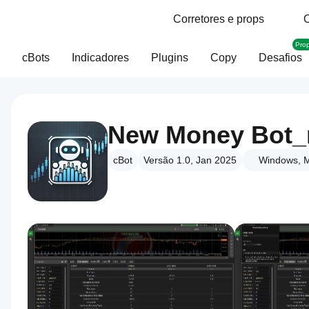
Corretores e props
O
Pro
cBots
Indicadores
Plugins
Copy
Desafios
New Money Bot
cBot
Versão 1.0, Jan 2025
Windows, M