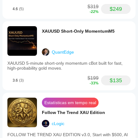
$319
$249
4.6
(5)
-22%
XAUUSD Short-Only MomentumM5
QuantEdge
XAUUSD 5-minute short-only momentum cBot built for fast,
high-probability gold moves.
$199
$135
3.6
(3)
-33%
Estatísticas em tempo real
Follow The Trend XAU Edition
cLogic
FOLLOW THE TREND XAU EDITION v3.0, Start with $500, AI