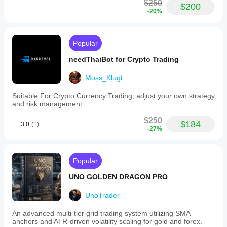
$250
$200
-20%
Popular
needThaiBot for Crypto Trading
Moss_Klugt
Suitable For Crypto Currency Trading, adjust your own strategy
and risk management
$250
$184
3.0
(1)
-27%
Popular
UNO GOLDEN DRAGON PRO
UnoTrader
An advanced multi-tier grid trading system utilizing SMA
anchors and ATR-driven volatility scaling for gold and forex.