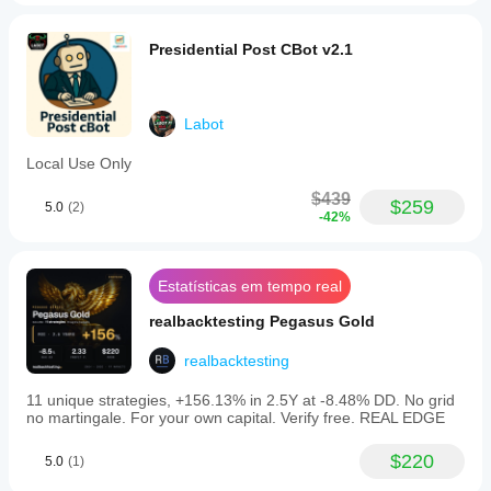
Presidential Post CBot v2.1
Labot
Local Use Only
$439
$259
5.0
(2)
-42%
Estatísticas em tempo real
realbacktesting Pegasus Gold
realbacktesting
11 unique strategies, +156.13% in 2.5Y at -8.48% DD. No grid
no martingale. For your own capital. Verify free. REAL EDGE
$220
5.0
(1)