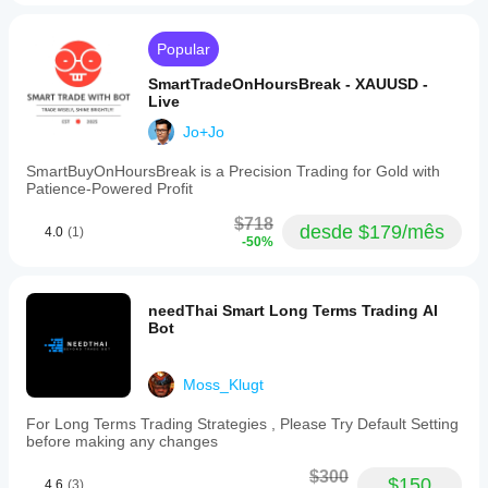
Popular
SmartTradeOnHoursBreak - XAUUSD -
Live
Jo+Jo
SmartBuyOnHoursBreak is a Precision Trading for Gold with
Patience-Powered Profit
$718
desde $179/mês
4.0
(1)
-50%
needThai Smart Long Terms Trading AI
Bot
Moss_Klugt
For Long Terms Trading Strategies , Please Try Default Setting
before making any changes
$300
$150
4.6
(3)