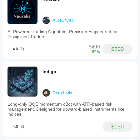
desempenho
históricos no
pode variar
cTrader
dependendo
Windows e
das
ALGOYAC
Mac.
condições
do corretor,
AI-Powered Trading Algorithm. Precision Engineered for
Disciplined Traders
dos spreads
e da
$400
qualidade de
$200
4.0
(1)
-50%
execução.
Testar o bot
no seu
próprio
Indigo
ambiente
ajuda-o a
compreender
como
DeuxLatis
funciona em
Long-only QQE momentum cBot with ATR-based risk
utilização
management. Designed for upward-biased instruments like
real.
indices.
$150
4.0
(3)