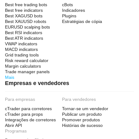
Best free trading bots
cBots
Best free indicators
Indicadores
Best XAGUSD bots
Plugins
Best XAUUSD robots
Estratégias de cópia
EURUSD scalping bots
Best RSI indicators
Best ATR indicators
VWAP indicators
MACD indicators
Grid trading tools
Risk reward calculator
Margin calculators
Trade manager panels
Mais
Empresas e vendedores
Para empresas
Para vendedores
cTrader para corretores
Tornar-se um vendedor
cTrader para props
Publicar um produto
Integrações de corretores
Promover produtos
Abrir API
Histórias de sucesso
Programas