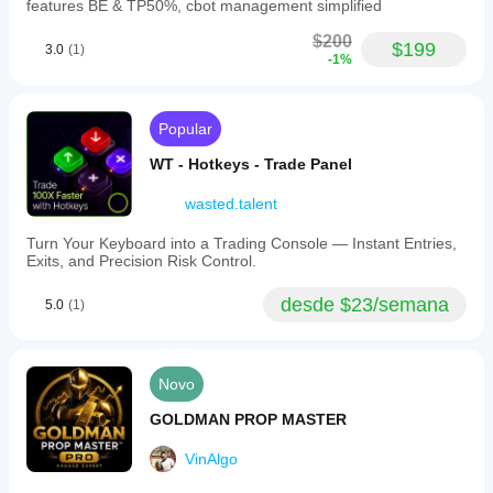
features BE & TP50%, cbot management simplified
$200
$199
3.0
(1)
-1%
Popular
WT - Hotkeys - Trade Panel
wasted.talent
Turn Your Keyboard into a Trading Console — Instant Entries,
Exits, and Precision Risk Control.
desde $23/semana
5.0
(1)
Novo
GOLDMAN PROP MASTER
VinAlgo