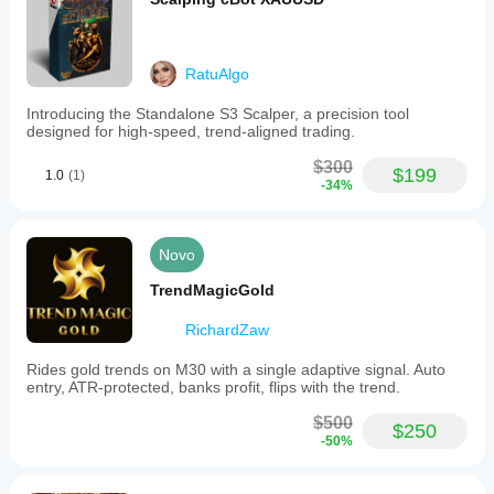
RatuAlgo
Introducing the Standalone S3 Scalper, a precision tool
designed for high-speed, trend-aligned trading.
$300
$199
1.0
(1)
-34%
Novo
TrendMagicGold
RichardZaw
Rides gold trends on M30 with a single adaptive signal. Auto
entry, ATR-protected, banks profit, flips with the trend.
$500
$250
-50%