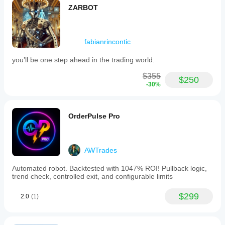
ZARBOT
fabianrincontic
you’ll be one step ahead in the trading world.
$355
$250
-30%
OrderPulse Pro
AWTrades
Automated robot. Backtested with 1047% ROI! Pullback logic,
trend check, controlled exit, and configurable limits
$299
2.0
(1)