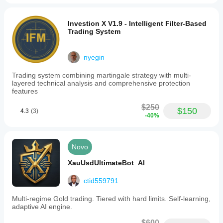
Investion X V1.9 - Intelligent Filter-Based
Trading System
nyegin
Trading system combining martingale strategy with multi-
layered technical analysis and comprehensive protection
features
$250
$150
4.3
(3)
-40%
Novo
XauUsdUltimateBot_AI
ctid559791
Multi-regime Gold trading. Tiered with hard limits. Self-learning,
adaptive AI engine.
$600