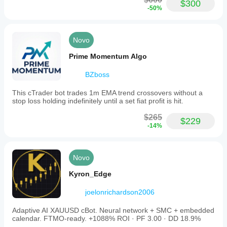
$300
-50%
Novo
Prime Momentum Algo
BZboss
This cTrader bot trades 1m EMA trend crossovers without a
stop loss holding indefinitely until a set fiat profit is hit.
$265
$229
-14%
Novo
Kyron_Edge
joelonrichardson2006
Adaptive AI XAUUSD cBot. Neural network + SMC + embedded
calendar. FTMO-ready. +1088% ROI · PF 3.00 · DD 18.9%