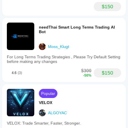
$150
needThai Smart Long Terms Trading AI
Bot
Moss_Klugt
For Long Terms Trading Strategies , Please Try Default Setting
before making any changes
$300
$150
4.6
(3)
-50%
Popular
VELOX
ALGOYAC
VELOX: Trade Smarter, Faster, Stronger.