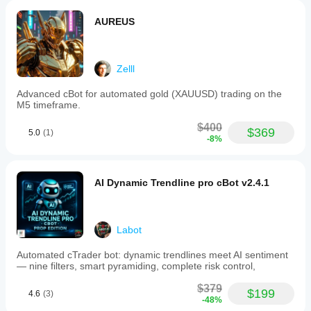
AUREUS
Zelll
Advanced cBot for automated gold (XAUUSD) trading on the
M5 timeframe.
$400
$369
5.0
(1)
-8%
AI Dynamic Trendline pro cBot v2.4.1
Labot
Automated cTrader bot: dynamic trendlines meet AI sentiment
— nine filters, smart pyramiding, complete risk control,
$379
$199
4.6
(3)
-48%