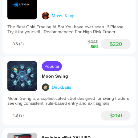
condições
do corretor,
dos spreads
Moss_Klugt
e da
qualidade de
The Best Gold Trading AI Bot You have ever seen !!! Please
Try it for yourself , Recommended For High Risk Trader
execução.
Testar o bot
$440
no seu
$220
3.6
(3)
-50%
próprio
ambiente
ajuda-o a
compreender
Popular
como
funciona em
Moon Swing
utilização
real.
DeuxLatis
Moon Swing is a sophisticated cBot designed for swing traders
seeking consistent, rule-based entry and exit signals.
$250
4.3
(3)
Scalping cBot XAUUSD