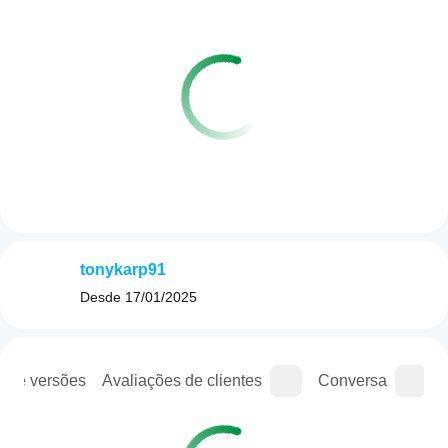
tonykarp91
Desde
17/01/2025
o de versões
Avaliações de clientes
Conversa