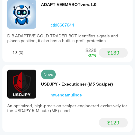
ADAPTIVEEMABOTvers.1.0
ctid6607644
D.B ADAPTIVE GOLD TRADER BOT identifies signals and
places position, it also has a built-in profit protection.
$220
$139
4.3
(3)
-37%
Novo
USDJPY - Executioner (M5 Scalper)
mwengamulinge
An optimized, high-precision scalper engineered exclusively for
the USDJPY 5-Minute (M5) chart.
$129