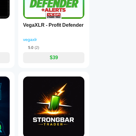
VegaXLR - Profit Defender
vegaxlr
5.0
(2)
$39