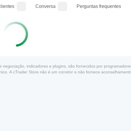
lientes
Conversa
Perguntas frequentes
de negociação, indicadores e plugins, são fornecidos por programadores
écnico. A cTrader Store não é um corretor e não fornece aconselhamen
e desempenho no futuro.
1