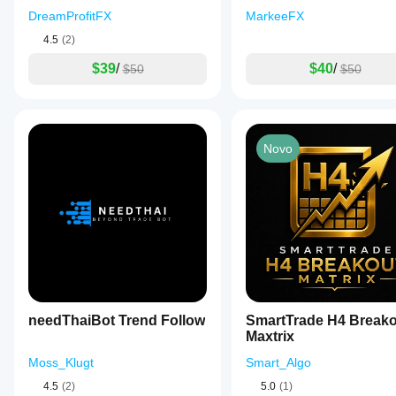
DreamProfitFX
MarkeeFX
4.5
(2)
$39
/
$40
/
$50
$50
Novo
needThaiBot Trend Follow
SmartTrade H4 Breako
Maxtrix
Moss_Klugt
Smart_Algo
4.5
(2)
5.0
(1)