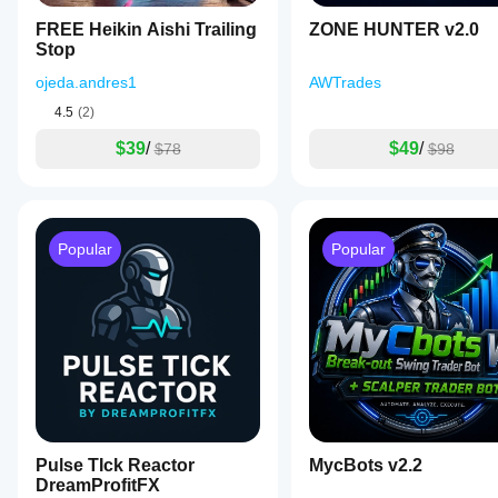
FREE Heikin Aishi Trailing
ZONE HUNTER v2.0
Stop
ojeda.andres1
AWTrades
4.5
(2)
$39
/
$49
/
$78
$98
Popular
Popular
Pulse TIck Reactor
MycBots v2.2
DreamProfitFX