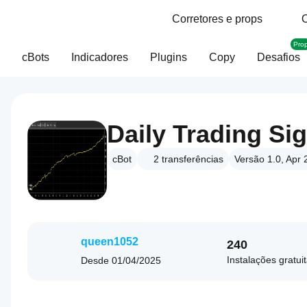
Corretores e props
O
Pro
cBots
Indicadores
Plugins
Copy
Desafios
Daily Trading Si
cBot
2
transferências
Versão 1.0, Apr
queen1052
240
Instalações gratui
Desde
01/04/2025