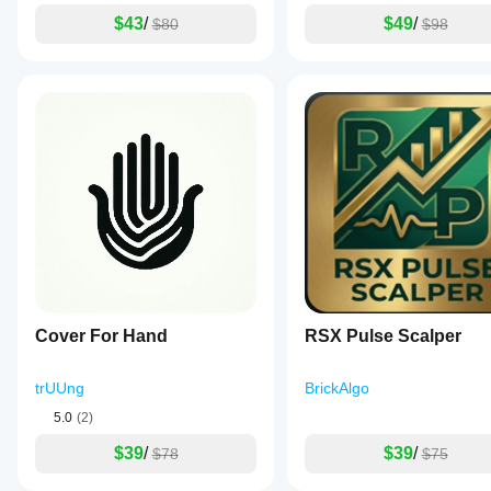
$43
/
$49
/
$80
$98
Cover For Hand
RSX Pulse Scalper
trUUng
BrickAlgo
5.0
(2)
$39
/
$39
/
$78
$75