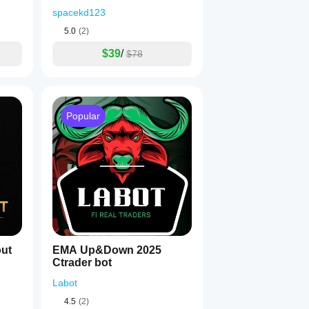
spacekd123
5.0
(2)
$39
/
$78
Popular
ut
EMA Up&Down 2025
Ctrader bot
Labot
4.5
(2)