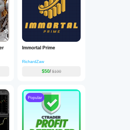
er
Immortal Prime
RichardZaw
$50
/
$100
Popular