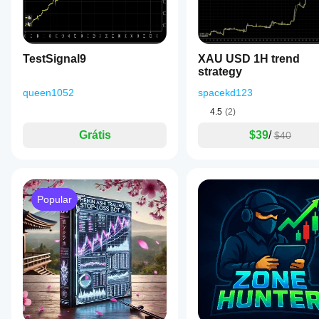
TestSignal9
XAU USD 1H trend
strategy
queen1052
spacekd123
4.5
(2)
Grátis
$39
/
$40
Popular