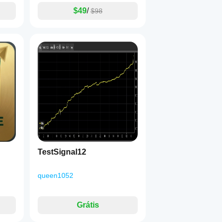
$49
/
$98
TestSignal12
queen1052
Grátis