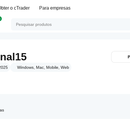
bter o cTrader
Para empresas
p
gnal15
P
 2025
Windows, Mac, Mobile, Web
tas