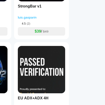
StrongBar v1
luis.gasparin
4.5
(2)
$39
/
$49
EU ADX+ADX 4H