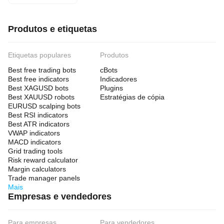
Produtos e etiquetas
Etiquetas populares
Produtos
Best free trading bots
cBots
Best free indicators
Indicadores
Best XAGUSD bots
Plugins
Best XAUUSD robots
Estratégias de cópia
EURUSD scalping bots
Best RSI indicators
Best ATR indicators
VWAP indicators
MACD indicators
Grid trading tools
Risk reward calculator
Margin calculators
Trade manager panels
Mais
Empresas e vendedores
Para empresas
Para vendedores