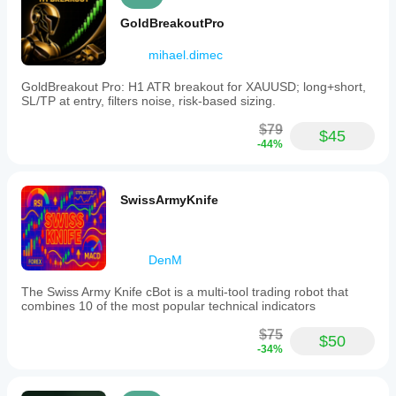
GoldBreakoutPro
mihael.dimec
GoldBreakout Pro: H1 ATR breakout for XAUUSD; long+short,
SL/TP at entry, filters noise, risk-based sizing.
$79
$45
-44%
SwissArmyKnife
DenM
The Swiss Army Knife cBot is a multi-tool trading robot that
combines 10 of the most popular technical indicators
$75
$50
-34%