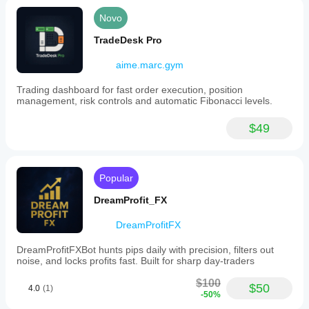
Novo
TradeDesk Pro
aime.marc.gym
Trading dashboard for fast order execution, position
management, risk controls and automatic Fibonacci levels.
$49
Popular
DreamProfit_FX
DreamProfitFX
DreamProfitFXBot hunts pips daily with precision, filters out
noise, and locks profits fast. Built for sharp day-traders
$100
$50
4.0
(1)
-50%