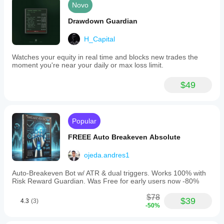
Novo
Drawdown Guardian
H_Capital
Watches your equity in real time and blocks new trades the
moment you're near your daily or max loss limit.
$49
Popular
FREEE Auto Breakeven Absolute
ojeda.andres1
Auto-Breakeven Bot w/ ATR & dual triggers. Works 100% with
Risk Reward Guardian. Was Free for early users now -80%
$78
$39
4.3
(3)
-50%