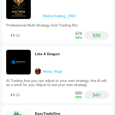
MatrixTrading_1983
Professional Multi-Strategy Grid Trading Bot
$78
$39
4.5
(2)
-50%
Like A Dragon
Moss_Klugt
AI Trading that you can adjust to your own strategy, this AI will
do a work for you, Adjust to suit your own strategy
$80
$40
4.5
(2)
-50%
EasyTradeOne