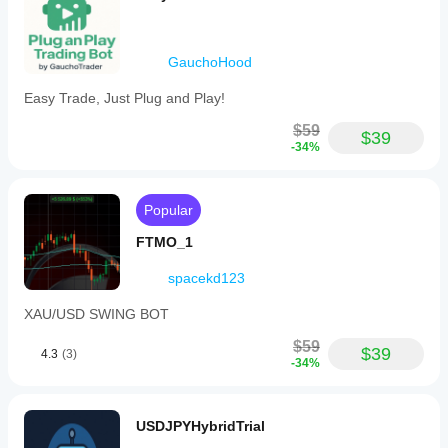
GauchoHood
Easy Trade, Just Plug and Play!
$59
$39
-34%
Popular
FTMO_1
spacekd123
XAU/USD SWING BOT
$59
$39
4.3
(3)
-34%
USDJPYHybridTrial