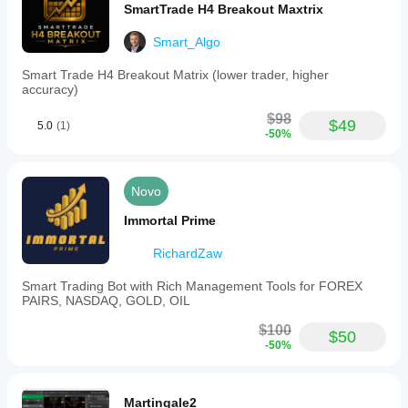
das
Mac.
SmartTrade H4 Breakout Maxtrix
condições
do corretor,
Smart_Algo
dos spreads
e da
Smart Trade H4 Breakout Matrix (lower trader, higher
qualidade de
accuracy)
execução.
$98
Testar o bot
$49
5.0
(1)
-50%
no seu
próprio
ambiente
ajuda-o a
Novo
compreender
como
Immortal Prime
funciona em
utilização
RichardZaw
real.
Smart Trading Bot with Rich Management Tools for FOREX
PAIRS, NASDAQ, GOLD, OIL
$100
$50
-50%
Martingale2