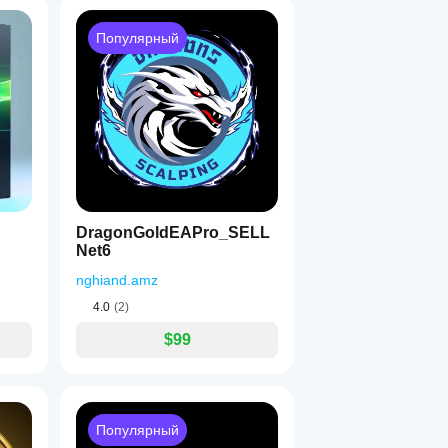
Популярный
DragonGoldEAPro_SELL
Net6
nghiand.amz
4.0
(2)
$99
Популярный