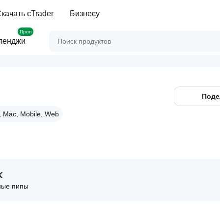
качать cTrader
Бизнесу
Проп
ленджи
Поде
 Mac, Mobile, Web
K
ные пипы