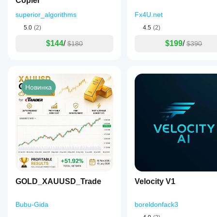
Copier
superior_algorithms
Fx4U.net
5.0
(2)
4.5
(2)
$144
/
$199
/
$180
$390
Новинка
GOLD_XAUUSD_Trade
Velocity V1
Bubu-Gida
boreldonfack3