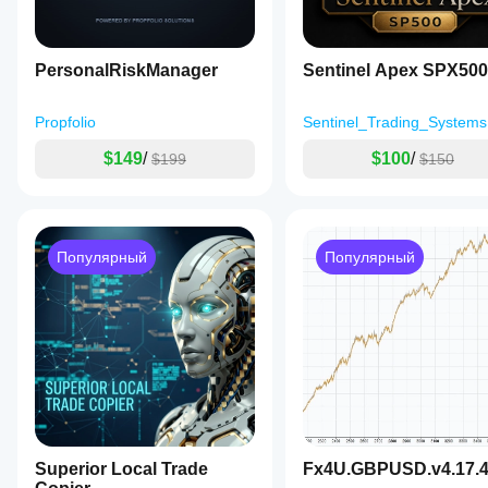
PersonalRiskManager
Sentinel Apex SPX500
Propfolio
Sentinel_Trading_Systems
$149
/
$100
/
$199
$150
Популярный
Популярный
Superior Local Trade
Fx4U.GBPUSD.v4.17.