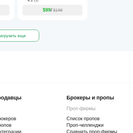
4.3
(3)
$99
/
$198
агрузить еще
родавцы
Брокеры и пропы
Проп-фирмы
рокеров
Список пропов
ропов
Проп-челленджи
нтеграции
Сравнить проп-фирмы