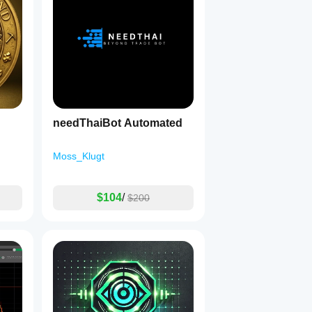
needThaiBot Automated
Moss_Klugt
$104
/
$200