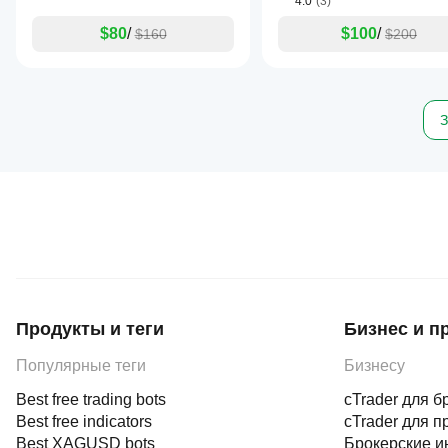
4.0
(3)
$80
/
$100
/
$160
$200
З
Продукты и теги
Бизнес и п
Популярные теги
Бизнесу
Best free trading bots
cTrader для б
Best free indicators
cTrader для п
Best XAGUSD bots
Брокерские и