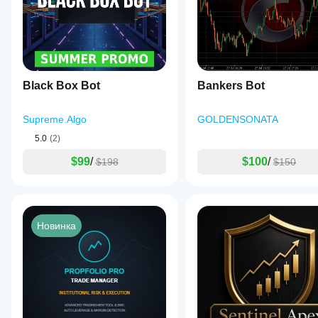
Black Box Bot
Bankers Bot
Supreme.Algo
GOLDENSONATA
5.0
(2)
$99
/
$100
/
$198
$150
Новинка