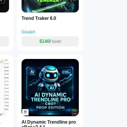
Trend Traker 6.0
Goulart
$140
/
$180
4
AI Dynamic Trendline pro