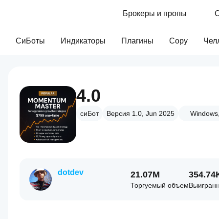
Брокеры и пропы
С
СиБоты
Индикаторы
Плагины
Copy
Чел
4.0
сиБот
Версия 1.0, Jun 2025
Windows,
dotdev
21.07M
354.74
Торгуемый объем
Выигран