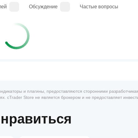
лей
Обсуждение
Частые вопросы
, индикаторы и плагины, предоставляются сторонними разработчика
х. cTrader Store не является брокером и не предоставляет инвес
антии будущей доходности.
онравиться
1