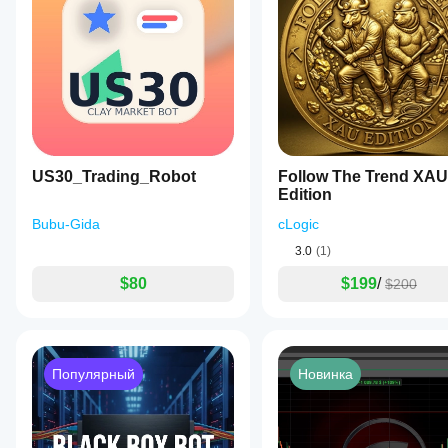
данных в
различаться в
cTrader
зависимости
Windows и
от условий
Mac.
брокера,
спредов и
качества
исполнения
сделок.
Тестирование
US30_Trading_Robot
Follow The Trend XAU
бота в вашей
Edition
собственной
среде
Bubu-Gida
cLogic
поможет
понять, как он
3.0
(1)
работает в
$80
$199
/
$200
реальных
условиях.
Популярный
Новинка