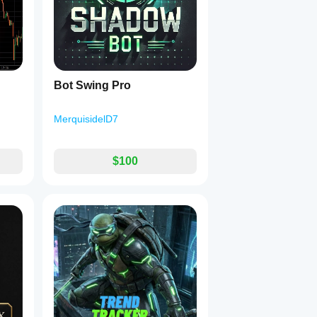
Bot Swing Pro
MerquisidelD7
$100