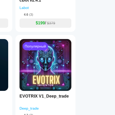
cBot v2.4.1
Labot
4.6
(3)
$199
/
$379
Популярный
EVOTRIX V1_Deep_trade
Deep_trade