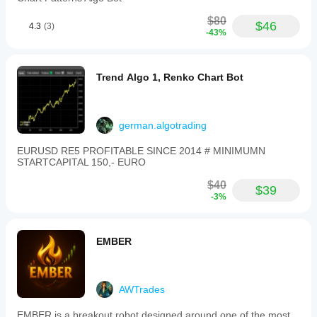
$80
$46
4.3
(3)
-43%
Trend Algo 1, Renko Chart Bot
german.algotrading
EURUSD RE5 PROFITABLE SINCE 2014 # MINIMUMN
STARTCAPITAL 150,- EURO
$40
$39
-3%
EMBER
AWTrades
EMBER is a breakout robot designed around one of the most