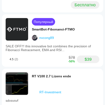
Бесплатно
Популярный
SmartBot-Fibonanci-FTMO
nvcong89
SALE OFF!!! this innovative bot combines the precision of
Fibonacci Retracement, EMA and RSI...
$78
$39
4.5
(2)
-50%
RT V100 2.7 Lizens ende
RT-Investment
sdvsvsvf