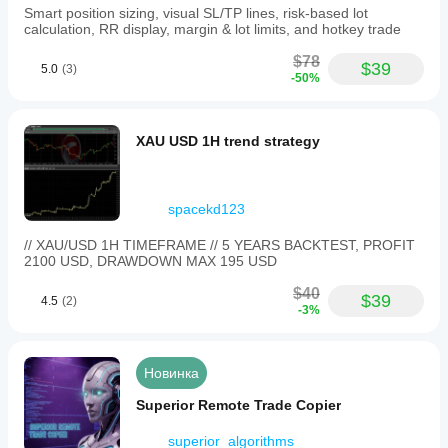
Smart position sizing, visual SL/TP lines, risk-based lot
calculation, RR display, margin & lot limits, and hotkey trade
$78
$39
5.0
(3)
-50%
XAU USD 1H trend strategy
spacekd123
// XAU/USD 1H TIMEFRAME // 5 YEARS BACKTEST, PROFIT
2100 USD, DRAWDOWN MAX 195 USD
$40
$39
4.5
(2)
-3%
Новинка
Superior Remote Trade Copier
superior_algorithms