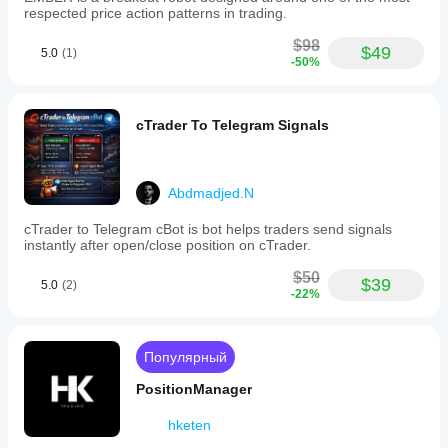
respected price action patterns in trading.
$98
$49
5.0
(1)
-50%
cTrader To Telegram Signals
Abdmadjed.N
cTrader to Telegram cBot is bot helps traders send signals
instantly after open/close position on cTrader.
$50
$39
5.0
(2)
-22%
Популярный
PositionManager
hketen