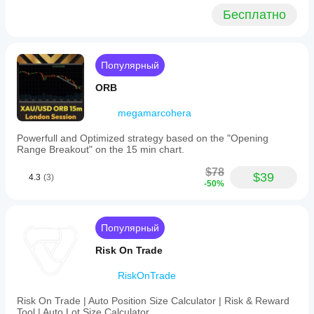
Бесплатно
Популярный
ORB
megamarcohera
Powerfull and Optimized strategy based on the "Opening
Range Breakout" on the 15 min chart.
$78
$39
4.3
(3)
-50%
Популярный
Risk On Trade
RiskOnTrade
Risk On Trade | Auto Position Size Calculator | Risk & Reward
Tool | Auto Lot Size Calculator