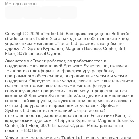
Методы оплаты
Copyright © 2026 cTrader Ltd. Все права защищены.
Веб-сайт
ctrader.com и cTrader Store находятся в собственности и под
управлением компании cTrader Ltd, располагающейся по
адресу: 78 Spyrou Kyprianou, Magnum Business Center, 3rd
Floor, 3076 Limassol Cyprus.
Экосистема cTrader работает, разрабатывается и
поддерживается компанией Spotware Systems Ltd, включая
технологию платформы, инфраструктуру, разработку
программного обеспечения, операционные услуги и услуги
поддержки. Определенные услуги, связанные с выставлением
счетов, платежами, выставлением счетов-фактур и
сопутствующими процессами также могут предоставляться
компанией Spotware Systems Ltd и/или другими компаниями в
составе той же группы, как указано при оформлении заказа, в
счетах-фактурах или в применимых условиях. Spotware
Systems Ltd является компанией с ограниченной
ответственностью, зарегистрированной в Республике Кипр, с
юридическим адресом: 78 Spyrou Kyprianou, Magnum Business
Center, 3rd Floor, 3076 Limassol Cyprus. Регистрационный
номер: HE301668.
Услуги, предоставляемые cTrader Ltd, не предназначены для