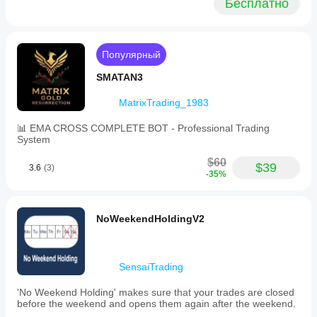
Бесплатно
Популярный
SMATAN3
MatrixTrading_1983
📊 EMA CROSS COMPLETE BOT - Professional Trading
System
$60
$39
3.6
(3)
-35%
NoWeekendHoldingV2
SensaiTrading
'No Weekend Holding' makes sure that your trades are closed
before the weekend and opens them again after the weekend.