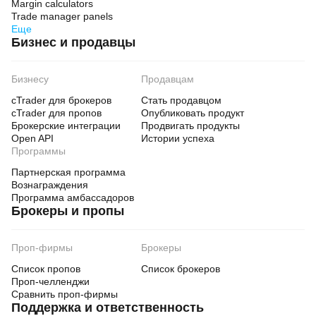
Margin calculators
Trade manager panels
Еще
Бизнес и продавцы
Бизнесу
Продавцам
cTrader для брокеров
Стать продавцом
cTrader для пропов
Опубликовать продукт
Брокерские интеграции
Продвигать продукты
Open API
Истории успеха
Программы
Партнерская программа
Вознаграждения
Программа амбассадоров
Брокеры и пропы
Проп-фирмы
Брокеры
Список пропов
Список брокеров
Проп-челленджи
Сравнить проп-фирмы
Поддержка и ответственность