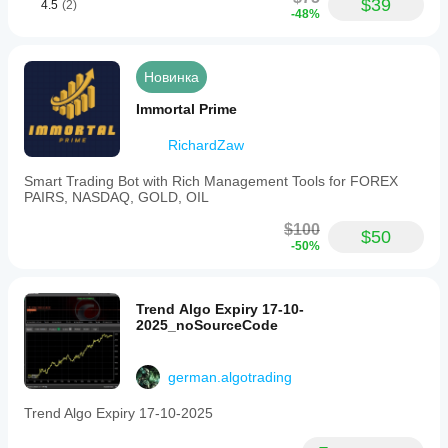
$39
Бот предназначен для:
4.5
(2)
-48%
GER40
, 
GER30
, 
Germany40
, 
DAX40
Рекомендуемый таймфрейм: 
M30
Максимальный рекомендуемый спред: 
до 3–5 
пунктов
 (настраивается в боте)
Новинка
Immortal Prime
⚠️ ВАЖНЫЕ ПРЕДУПРЕЖДЕНИЯ
RichardZaw
ОТКАЗ ОТ ОТВЕТСТВЕННОСТИ
: Торговля 
Smart Trading Bot with Rich Management Tools for FOREX
связана с существенными рисками. Этот робот 
PAIRS, NASDAQ, GOLD, OIL
должен быть тщательно протестирован на демо-
счете перед использованием на реальном счете. 
$100
$50
Прошлые результаты не гарантируют будущих.
-50%
Trend Algo Expiry 17-10-
2025_noSourceCode
german.algotrading
Trend Algo Expiry 17-10-2025