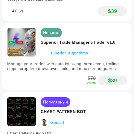
$39
4.0
(2)
Новинка
Superior Trade Manager cTrader v1.0
superior_algorithms
Manage your trades with auto lot sizing, breakeven, trailing
stops, prop firm drawdown limits, and max spread guards.
$78
$39
-50%
Популярный
CHART PATTERN BOT
Goulart
Chart Patterns Algo Bot