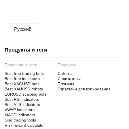
Русский
Продукты и теги
Популярные теги
Продукты
Best free trading bots
СиБоты
Best free indicators
Индикаторы
Best XAGUSD bots
Плагины
Best XAUUSD robots
Стратегии для копирования
EURUSD scalping bots
Best RSI indicators
Best ATR indicators
VWAP indicators
MACD indicators
Grid trading tools
Risk reward calculator