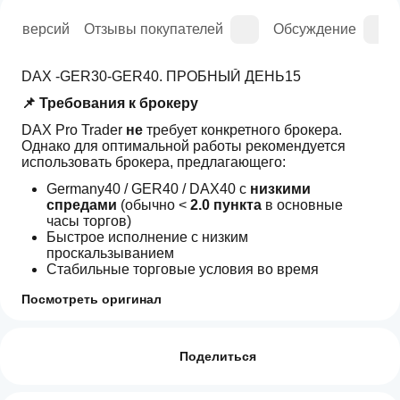
рия версий
Отзывы покупателей
Обсуждение
DAX -GER30-GER40. ПРОБНЫЙ ДЕНЬ15
📌 Требования к брокеру
DAX Pro Trader 
не
 требует конкретного брокера.
Однако для оптимальной работы рекомендуется 
использовать брокера, предлагающего:
Germany40 / GER40 / DAX40 с 
низкими 
спредами
 (обычно < 
2.0 пункта
 в основные 
часы торгов)
Быстрое исполнение с низким 
проскальзыванием
Стабильные торговые условия во время 
европейских сессий
Посмотреть оригинал
Тип счета ECN/Raw spread
 (настоятельно 
Торговый профиль
рекомендуется)
Как
запустить
Отзывы: 0
👉 Бот совместим с 
любым брокером cTrader
, 
сиБота?
Поделиться
который предоставляет символ 
Germany40/GER40/DAX40 со стандартными 
После
Какие
контрактными спецификациями.
установки