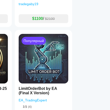
ceCode
tradegaby19
$1100
/
$2100
Популярный
d-25
LimitOrderBot by EA
(Final X Version)
EA_TradingExpert
3.5
(4)