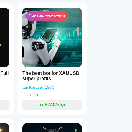
Онлайн-статистика
Full
The best bot for XAUUSD
super profits
taniKmaster1970
3.0
(1)
от $240/нед.