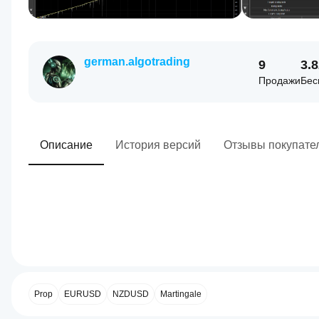
german.algotrading
9
3.
Продажи
Бес
Описание
История версий
Отзывы покупате
0.0
Торговый профиль
Как
запустить
сиБота?
Prop
EURUSD
NZDUSD
Martingale
После