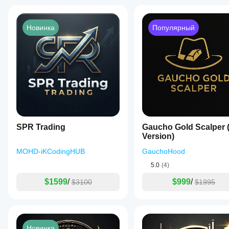
Новинка
Популярный
SPR Trading
Gaucho Gold Scalper (
Version)
MOHD-iKCodingHUB
GauchoHood
5.0
(4)
$1599
/
$999
/
$3100
$1995
Новинка