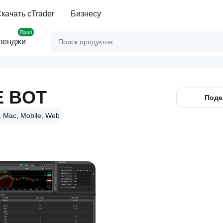
качать cTrader
Бизнесу
Проп
ленджи
E BOT
Поде
 Mac, Mobile, Web