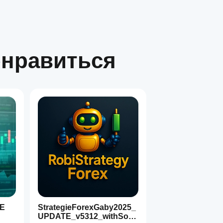
онравиться
VE
StrategieForexGaby2025_
UPDATE_v5312_withSour