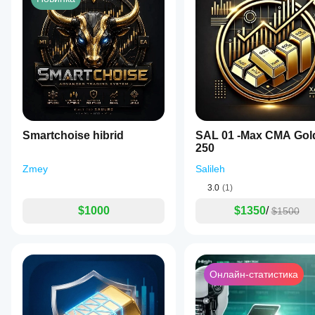
Smartchoise hibrid
SAL 01 -Max CMA Gol
250
Zmey
Salileh
3.0
(1)
$1000
$1350
/
$1500
Онлайн-статистика