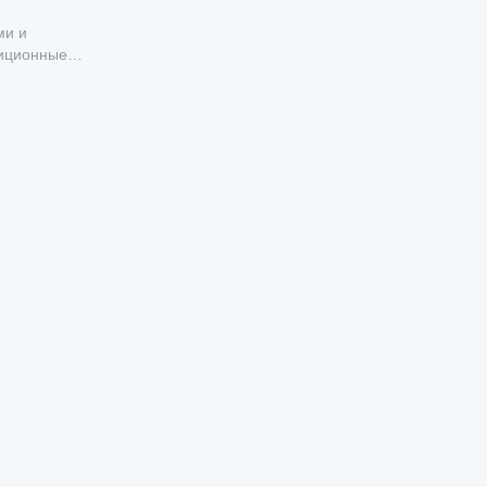
ми и
тиционные