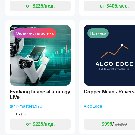
от $225/нед.
от $405/мес.
Онлайн-статистика
Новинка
Evolving financial strategy
Copper Mean - Revers
LIVe
taniKmaster1970
AlgoEdge
3.6
(3)
от $225/нед.
$999
/
$1299