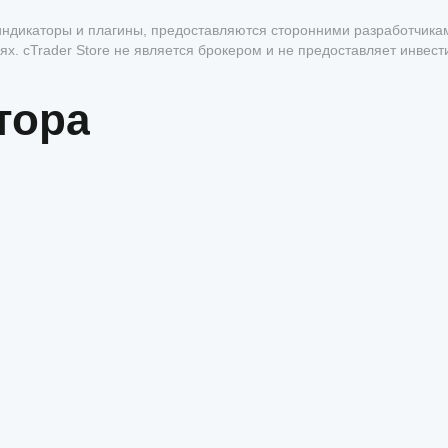
, индикаторы и плагины, предоставляются сторонними разработчика
х. cTrader Store не является брокером и не предоставляет инвес
антии будущей доходности.
тора
1