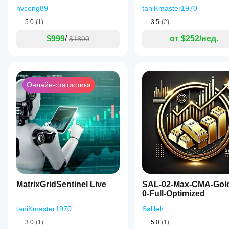
работает в
nvcong89
taniKmaster1970
реальных
условиях.
5.0
(1)
3.5
(2)
$999
/
от $252/нед.
$1800
Онлайн-статистика
MatrixGridSentinel Live
SAL-02-Max-CMA-Gol
0-Full-Optimized
taniKmaster1970
Salileh
3.0
(1)
5.0
(1)