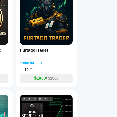
d
FurtadoTrader
irafaelfurtado
4.0
(1)
$1000
/
$2000